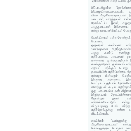
'நோக்கினாள்' என்ற சொல் குற
இப்பாடலிலுள்ள 'நோக்கின
இவ்வழகினையுடையவள், க
மிக்க அழகினையுடையாள், இ
உடையாள், பார்த்தவள், என்ன
நோக்கப்பட்ட இவள், அழக
அழுகுடையாள், இத்தகைய 
என்று உரையாசிரியர்கள் பொரு
நோக்கினாள் என்ற சொல்லுக்கு
பொருள்.
ஒருவரின் கண்ணை பார்த
உணர்வுகளை அறிந்துகொள்
அழகு கண்டு தளர்ந
எதிர்பார்வை, படையைத் 
தன்னைத் தாக்குவதுபோல் 
கலங்குகிறான். தன்னைப் பா
அறியப் பார்க்கும் பொத
தலைவியின் எதிர்ப்பார்வை
என்பது பின்வரும் சொற்க
இவனது பார்வையை இடை
வெட்டிவிட்டதுபோல் நோக்
சினத்துடன் கூடிய எதிர்நோ
ஒரு படையையே தன் விழிகளில
இருந்ததாம். தொடர்பில்லா
தோன்றும் இவன் ஏன
பார்க்க்கவேண்டும் எ
சுட்டுவிடுவது போல் பார்
எதிர்நோக்குக்கு என்ன 
வியக்கிறான்.
காலிங்கர் 'கண்ணுக்
அழகினையுடையாள்' என்ற
சொல்லுக்குப் பொருள் உரைத