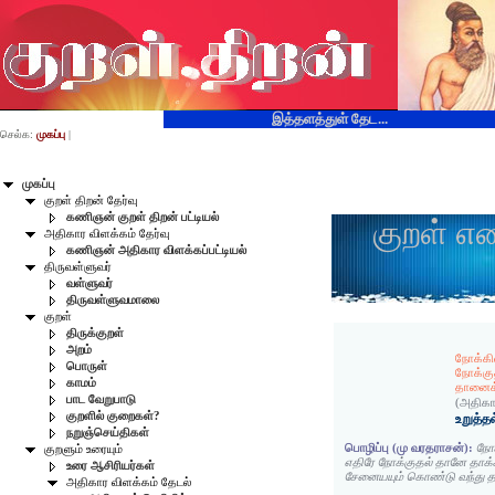
இத்தளத்துள் தேட...
செல்க:
முகப்பு
|
முகப்பு
குறள் திறன் தேர்வு
கணிஞன் குறள் திறன் பட்டியல்
குறள் எ
அதிகார விளக்கம் தேர்வு
கணிஞன் அதிகார விளக்கப்பட்டியல்
திருவள்ளுவர்
வள்ளுவர்
திருவள்ளுவமாலை
குறள்
திருக்குறள்
அறம்
நோக்கி
பொருள்
நோக்கு
காமம்
தானைக
பாட வேறுபாடு
(அதிகா
குறளில் குறைகள்?
உறுத்தல
நறுஞ்செய்திகள்
பொழிப்பு (மு வரதராசன்):
நோக
குறளும் உரையும்
எதிரே நோக்குதல் தானே தாக்க
உரை ஆசிரியர்கள்
சேனையயும் கொண்டு வந்து த
அதிகார விளக்கம் தேடல்