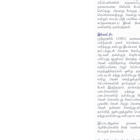
அப்பெண்ணின் உருவமைப்ப
தலைமகனை மின்னல் போல் 
செய்தது. அவளது பேரழகு அ
கொள்ளவைத்தது. அவளது எழ
என்றும் சாயல் பற்றி மயிலோ எ
கூந்தலையுடைய இவள் நி
எண்ணித் தளர்வுற்றான்.
இக்காட்சி:
முற்குறளில் (1081) தல
பார்த்தான் எனச் சொல்லப்
பார்த்தது என்பது இயல்பான நி
நாட்டத்துடன் அவளை நோக்கு
ஆடவன் தனக்குத் தெரியா
பார்ப்பது ஒழுக்கம் நிறைந்த
அவள் எதிர்நோக்கு வீசுகிறாள
எதிர்ப்பார்வை அது! அப்
வருத்துந்தெய்வம் ஒன்று 
படையுடன் வந்து தாக்கியது 
என்று அவன் மனத்துக்குள்
அப்பார்வையின் தாக்குதல் பல
போல் இருந்ததாம். தாக்கத்
படைகொண்டு வந்தது ப
படைகொண்டு தக்கியது போ
அவள் கொண்டது சினப்பார்வ
முதலில் அவள் அழகு அவனை 
அவள் தன்னை சினத்துடன்
தாக்கித் துன்புறுத்துகிற 
வந்து தாக்கியது என்பதாக உண
இப்பாடலிலுள்ள தானை
ஆசிரியர்களில் சிலர் 'கண
பொருள் கொள்வர்.