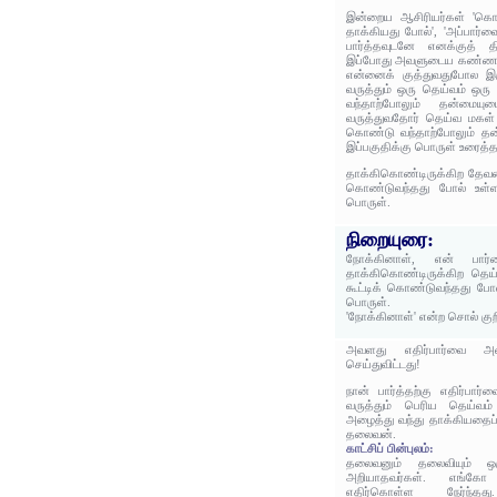
இன்றைய ஆசிரியர்கள் 'கொ
தாக்கியது போல்', 'அப்பார்
பார்த்தவுடனே எனக்குத் த
இப்போது அவளுடைய கண்ணா
என்னைக் குத்துவதுபோல இரு
வருத்தும் ஒரு தெய்வம் ஒர
வந்தாற்போலும் தன்மையு
வருத்துவதோர் தெய்வ மகள் 
கொண்டு வந்தாற்போலும் தன
இப்பகுதிக்கு பொருள் உரைத்த
தாக்கிகொண்டிருக்கிற தேவத
கொண்டுவந்தது போல் உள்ளத
பொருள்.
நிறையுரை:
நோக்கினாள், என் பார்வை
தாக்கிகொண்டிருக்கிற தெ
கூட்டிக் கொண்டுவந்தது போல
பொருள்.
'நோக்கினாள்' என்ற சொல் குற
அவளது எதிர்பார்வை அவன
செய்துவிட்டது!
நான் பார்த்தற்கு எதிர்பார
வருத்தும் பெரிய தெய்வம
அழைத்து வந்து தாக்கியதைப்
தலைவன்.
காட்சிப் பின்புலம்:
தலைவனும் தலைவியும் ஒ
அறியாதவர்கள். எங்கோ 
எதிர்கொள்ள நேர்ந்தது