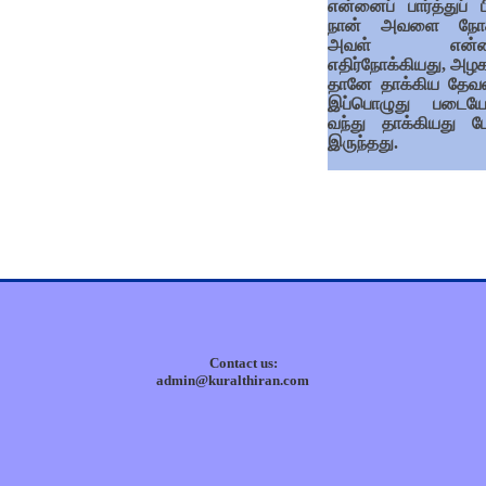
என்னைப் பார்த்துப் ப
நான் அவளை நோக
அவள் என்
எதிர்நோக்கியது, அழக
தானே தாக்கிய தே
இப்பொழுது படைய
வந்து தாக்கியது ப
இருந்தது.
Contact us:
admin@kuralthiran.com