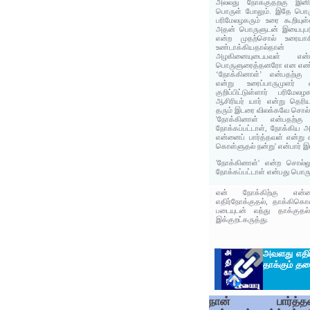
அல்லது நோக்குதற்கு இன
பொருள் போலும். இதே பொரு
பரிமேலழகரும் உரை கூறியுள
அதன் பொருளுடன் இயைபுபடு
என்ற முதற்சொல் உரையாசிர
உண்டாக்கியதால்தா
அழகினையுடையவள் என்
பொருளுரைத்தனரோ என எண்
‘நோக்கினாள்’ என்பதற்கு 
என்று உரைப்பாருமுளர்
குறிப்பிட்டுள்ளார் பரிம
ஆசிரியர் யார் என்று தெரியவ
தரும் இடரை விலக்கவே சொல்ல
'நோக்கினாள் என்பதற்க
நோக்கப்பட்டாள், நோக்கிய
என்னைப் பார்த்தவள் என்று
கொள்ளுதல் நன்று' என்பார் 
'நோக்கினாள்' என்ற சொல்லுக
நோக்கப்பட்டாள் என்பது பொரு
என் நோக்கிற்கு என்னால
எதிர்நோக்குதல், தாக்கிக
படையுடன் வந்து தாக்குத
இக்குறட்கருத்து.
அவளது எதிர
தாக்கும்
தகை
நான் பார்த்தவ