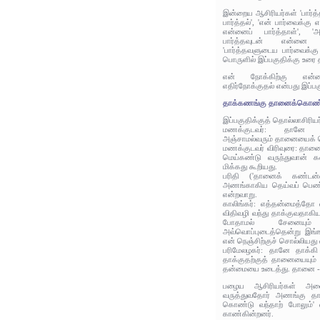
இன்றைய ஆசிரியர்கள் 'பார்த்
பார்த்தல்', 'என் பார்வைக்கு
என்னைப் பார்த்தாள்', 
பார்த்தவுடன் என்னை எதி
'பார்த்தவளுடைய பார்வைக்கு 
பொருளில் இப்பகுதிக்கு உரை 
என் நோக்கிற்கு என்னால
எதிர்நோக்குதல் என்பது இப்ப
தாக்கணங்கு தானைக்கொண் 
இப்பகுதிக்குத் தொல்லாசிரிய
மணக்குடவர்: தானே வ
அஞ்சாமல்வரும் தானையைக் 
மணக்குடவர் விரிவுரை: தான
மெய்கண்டு வருந்துவான் 
மிக்கது கூறியது.
பரிதி ('தானைக் கண்டன்ன
அணங்காகிய தெய்வப் பெண்ண
என்றவாறு.
காலிங்கர்: எத்தன்மைத்தோ 
விதிவழி வந்து தாக்குவதாகிய 
போதாமல் சேனையு
அவ்வொப்புடைத்தென்று இங்
என் நெஞ்சிற்குச் சொல்லியது
பரிமேலழகர்: தானே தாக்க
தாக்குதற்குத் தானையையும்
தன்மையை உடைத்து. தானை -
பழைய ஆசிரியர்கள் அனை
வருத்துவதோர் அணங்கு தாக
கொண்டு வந்தாற் போலும்'
காண்கின்றனர்.