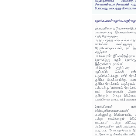
வருத்துகின்ற; அணங்கு
கொண்டு-உடன்கொண்டு வந்
போல்வது; உடைத்து-உரிமையா
நோக்கினாள் நோக்கெதிர் நோ
இப்பகுதிக்குத் தொல்லாசிரிய
மணக்குடவர்: இவ்வழகினைய
எதிர் நோக்குதல்.
பரிதி: பார்த்த பார்வைக்கு எதி
காலிங்கர்: கண்ணுக்
அழகினையுடையாள், நாட்டத்
நெஞ்சே!
பரிமேலழகர்: இப்பெற்றித்த
நோக்கிற்கு எதிர் நோக்கு
இத்தன்மையதாகிய]
பரிமேலழகர் குறிப்புரை:
ஆய்மயில் கொல்' என்றம
வருவிக்கப்பட்டது. எதிர் ந
குறிப்பு நோக்காயிற்று. வன
குறிப்பு நோக்கால் வருந்துதல
என்பதற்கு 'என்னால் நோக்கப்ப
உளர். [இகரச்சுட்டு அண
குறிக்கும். அஃது இந்நோக்
வனப்பினை உடையாள்) என்பதா
நோக்கினாள் என
'இவ்வழகினையுடையவள்' 
'கண்ணுக்கு இனியதாகிய ம
என்று காலிங்கரும் 'இப்
உடையாள்' என்று பரிமேல
பரிமேலழகரின் இப்பெற்றித்தா
கூறப்பட்ட 'அணங்குகொல் ஆ
சுட்டும் என்று அவரே விளக்கியு