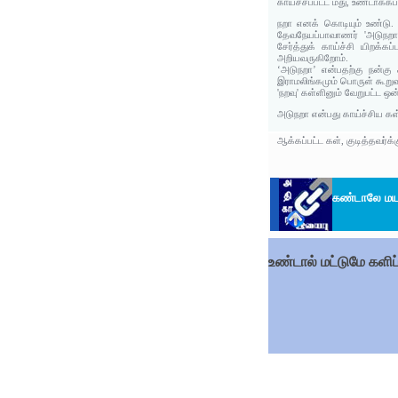
காய்ச்சப்பட்ட மது, உண்டாக்கப
நறா எனக் கொடியும் உண்டு.
தேவநேயப்பாவாணர் 'அடுநறா,
சேர்த்துக் காய்ச்சி யிறக்
அறியவருகிறோம்.
‘அடுநறா’ என்பதற்கு நன்க
இராமலிங்கமும் பொருள் கூறுவ
'நறவு' கள்ளினும் வேறுபட்ட 
அடுநறா என்பது காய்ச்சிய கள
ஆக்கப்பட்ட கள், குடித்தவர்
கண்டாலே மயக
உண்டால் மட்டுமே களிப