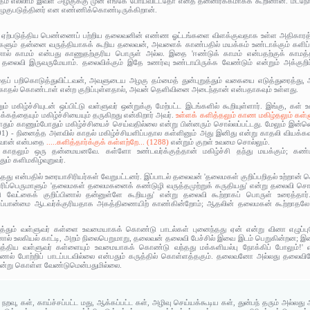
மிதம் எல்லாம் இவள் அழகுக்கு முன் எங்கே போய்விட்டதோ எனத் தன்னிரக்கமாகக் கூறினான். ம
குபடுத்தினர் என எண்ணிக்கொண்டிருக்கிறான்.
வு ஏற்படுத்திய பெண்ணைப் பற்றிய தலைவனின் எண்ண ஓட்டங்களை விளக்குவதாக உள்ள அதிகாரத்த
புகளும் தன்னை வருத்தியாகக் கூறிய தலைவன், அவளைக் காண்பதில் மயக்கம் உண்டாக்கும் களிப்பு
ால் காமம் என்பது காணுதற்குரிய பொருள் அல்ல. இதை 'ஈண்டுக் காமம் என்பதற்குக் காமத்திற்
, தலைவி இருவருமேயாம். தலைவிக்கும் இதே உணர்வு உண்டாயிருக்க வேண்டும் என்றும் அக்குறி
ப் பறிகொடுத்துவிட்டவன், அவளுடைய அழகு தம்மைத் துன்புறுத்தும் வகையை எடுத்துரைத்து, 
காதல் கொண்டாள் என்ற குறிப்புள்ளதால், அவன் தெளிவினை அடைந்தான் என்பதாகவும் உள்ளது.
 மகிழ்ச்சியுடன் ஒப்பிட்டு வள்ளுவர் ஒன்றுக்கு மேற்பட்ட இடங்களில் கூறியுள்ளார். இங்கு, க
த்தையும் மகிழ்ச்சியையும் தருகிறது என்கிறார் அவர்.
உள்ளக் களித்தலும் காண மகிழ்தலும் கள்ள
தும் காணும்போதும் மகிழ்ச்சியைச் செய்வதில்லை என்று பின்னரும் சொல்லப்பட்டது. மேலும் இன்
01) - நினைத்த அளவில் காதல் மகிழ்ச்சியளிப்பதால கள்ளினும் அது இனிது என்று காதலி வியக்
புவான் என்பதை
.....களித்தார்க்குக் கள்ளற்றே... (1288)
என்றும் குறள் உவமை சொல்லும்.
 காதலும் ஒரு தன்மையனவே. கள்ளோ உண்டவர்க்குத்தான் மகிழ்ச்சி தந்து மயக்கும்; கண்டவர
் களிமகிழ்வுறுவர்.
்தது என்பதில் உரையாசிரியர்கள் வேறுபட்டனர். இப்பாடல் தலைவன் 'தலைமகள் குறிப்பறிதல் உற்றான்
ரிப்பெருமாளும் 'தலைமகள் தலைமகனைக் கண்டுழி வருத்தமுற்றுக் கருதியது' என்று தலைவி சொ
ட்கைக் குறிப்பினால் தன்னுள்ளே கூறியது' என்று தலைவி கூற்றாகப் பொருள் உரைத்தார்.
னப்பான்மை ஆடவர்க்குரியதாக அகத்திணையிற் காண்கின்றோம்; ஆதலின் தலைமகன் கூற்றாதலே த
தும் வள்ளுவர் கள்ளை உவமையாகக் கொண்டு பாடல்கள் புனைந்தது ஏன் என்று வினா எழுப்பு
; அதனால் உலகியல் காட்டி, அறம் நிலைபெறுமாறு, தலைவன் தலைவி பேச்சில் இவை இடம் பெறுகின்றன
திய வள்ளுவர் கள்ளையும் உவமையாகக் கொண்டு வந்தது மக்களியல்பு நோக்கிப் போலும்!' என்ற
்ணல் போற்றிப் பாடப்படவில்லை என்பதும் கருத்தில் கொள்ளத்தகும். தலைவனோ அல்லது தலைவ
ென்று கொள்ள வேண்டுமென்பதுமில்லை.
 நறவு, கள், காய்ச்சப்பட்ட மது, ஆக்கப்பட்ட கள், அழிவு செய்யக்கூடிய கள், துன்பந் தரும் அல்ல