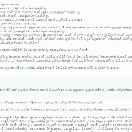
யர்கள் உரைகள்:
்டார் மாட்டு மகிழ்வு செய்தலின்று.
ு தலைமகள் தலைமகனைக் கண்டுழி வருத்தமுற்றுக் கருதியது.
கண்டார் மாட்டு மகிழ்வு செய்தலின்று.
இது தலைமகள் தலைமகனைக் கண்டுழி வருத்தமுற்றுக் கருதியது.
்ச்சி செய்யாது என்றவாறு.
ாதல் உருபு கண்டவிடத்துக் களிசெய்யும் காமம் போலத் தன்னைக் கண்டாரைக் களிப்புறுத்தல் எஞ்ஞ
டார் மாட்டு மகிழ்ச்சியைச் செய்தல் உடைத்தன்று.
மம்' என்றது ஈண்டு அது நுகர்தற்கு இடனாகியாரை. 'கண்டார்கண்' என்னும் ஏழாவது இறுதிக்கண் தொ
ந்து அறியாமையின், 'யான் அதுபெற்றிலேன்' எனக் குறிப்பெச்சம் வருவித்துரைக்க. 'அரிமயிர்த் திரள் முன்
அம்மகிழ்ச்சியைப் பெற்றிலேன்]
ல காண மகிழ்ச்சி செய்யாது' என்றபடி இப்பகுதிக்கு உரை பகன்றனர்.
திற்கு இடனாய மகளிர்போல் கண்டவர்க்கு மகிழ்ச்சியைச் செய்தல் இல்லை', 'காமத்தைப் போலக் க
்டாக்காது', 'காதல்போலக் கண்டாரிடம் மகிழ்ச்சியைச் செய்தல் இல்லை' என்றபடி இப்பகுதிக்குப் பொ
ை ஒருவர் பார்த்தஅளவில் மகிழ்ச்சியைச் செய்தல் இல்லை என்பது இப்பகுதியின் பொருள்.
டுமே களிப்பைத் தருமேயல்லாமல் காதல் கொண்டார் போல் ஒருவரை ஒருவர் பார்த்தஅளவில் மகிழ்ச்சிய
டாகிறது'- தலைவன்; 'அவனைப் பார்த்தாலே மகிழ்ச்சி பொங்குகிறது'-தலைவி.
கு மகிழ்ச்சியைத் தருமே அல்லாது, காதலுற்றார் போல், பார்த்தாலே மகிழ்ச்சியைத் தருவது இல்லையே!.
ார்த்தபோதே அவள்மீது தலைவனுக்குக் காதல் உண்டாகிவிட்டது. அவளது அழகை 'அணங்கோ! மயில
ே யிருக்கிறான் என அறிந்து வெளத்துடன் அவனை நோக்குகிறாள். அப்பொழுது அவள் பார்வை அவ
ல் அவள் பார்த்தது அவனை நடுக்குறச் செய்ததாம். அப்புறமும் அவள் மேலிருந்த பார்வையை நீ
 கொன்றுபோடும் ஆயத்தமாக இருப்பதாக அவனுக்குத் தோன்றின. போர்க்களத்தில் தன்னுடன் போ