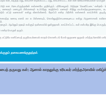
்படும் கள், வடித்த மது, காய்ச்சி எடுக்கப்பட்ட மது, காய்ச்சப்பட்ட கள் என உரையாசிரியர்கள் பொருள் 
 அடு என அடையிருத்தலின் கள்ளையே குறிக்கும். பரிமேலழகர் அடுநறா 'வெளிப்படை' என்றார்
 சுவையும் மணமும் மிக்கனவும் உடம்பிற்கு உரஞ்செய் வனவும் சிறிது மயக்கந்தருவனவுமாக, கூ
கப்படும் மட்டு வகைகள்' என்று விளக்கினார். தோப்பி என்ற அரிசிக் கள்ளைக் காய்ச்சிக் குடி
ு சமைத்த உணவு எனக் கா சு பிள்ளையும், கொல்லுஞ்செயலையுடைய என்று அருணாசலக் கவிராயரு
ர்.
ஒன்றாகும். ஆயினும் நறவும் கள்ளும் தன்மையில் ஒன்றுதான். காய்ச்சப்பட்ட கள் என்பதே இங்கு பொர
் என்ற பொருள் தரும்.
க்கு மட்டுமே களிப்பைத் தருமேயல்லாமல் காதல் கொண்டார் போல் ஒருவரை ஒருவர் பார்த்தஅளவில் மகிழ
்குறும்
தகையணங்குறுத்தல்
.
்பைத் தருவது கள்; ஆனால் காதலுக்கு உரியவர் பார்த்தஅளவில் மகிழ்ச்