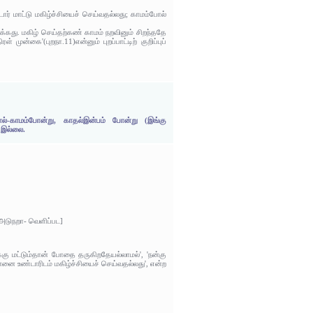
ார் மாட்டு மகிழ்ச்சியைச் செய்வதல்லது; காமம்போல்
்கது. மகிழ் செய்தற்கண் காமம் நறவினும் சிறந்ததே
முன்கை'(புறநா.11)என்னும் புறப்பாட்டிற் குறிப்புப்
போல்-காமம்போன்று, காதல்இன்பம் போன்று (இங்கு
ு-இல்லை.
[அடுநறா- வெளிப்பட]
கு மட்டும்தான் போதை தருகிறதேயல்லாமல்', 'நன்கு
்னை உண்டாரிடம் மகிழ்ச்சியைச் செய்வதல்லது', என்ற