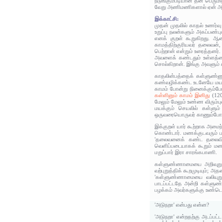
நடுங்கும்படியான தன் பெரு
வேறு அணிமணிகளால் ஏன் அழ
இக்காட்சி:
முதன் முதலில் காதல் உணர்
உறுப்பு நலன்களும் அகப்பண்
எனக் குறள் கூறுகிறது. ஆன
காமத்திற்குரியவர் தலைவன்
பெற்றான் என்றும் உரைத்தனர்.
அவளைக் கண்டதும் உள்ளத்தை
சொல்கிறான். இங்கு அவளும் 
காதலின்பத்தைக் கள்ளுண்ணும்
கண்வழிக்கண்ட உடனேயே மயக்க
காமம் போன்று நினைக்கும்போ
கள்ளினும் காமம் இனிது
(12
மேலும் மேலும் உண்ண விரும்
மயக்கும் செயலில் கள்ளும்
ஒருவரையொருவர் காணும்போதும
இக்குறள் யார் கூற்றாக அமைந
கொண்டார். மணக்குடவரும் ப
'தலைவனைக் கண்ட தலைவி வே
வெளிப்படையாகக் கூறும் ம
மறுப்பார் இரா சாரங்கபாணி.
கள்ளுண்ணாமையை அறிவுறுத்
வற்புறுத்திக் கூறமுடியும்
'கள்ளுண்ணாமையை வலியுறுத்
பாடப்பட்டதே அன்றி கள்ளுண
பழக்கம் அவர்களுக்கு உண்ட
'அடுநறா' என்பது என்ன?
'அடுநறா' என்றதற்கு அடப்பட்ட