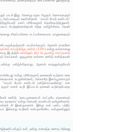
டநோக்கினையும், நாணத்தையும் உடையவளான இவளுக்கு
ுப் பாடல் இது. அவளது உருவ அழகும் அசைவுகளும்
 பிறப்பதையும் உணர்கிறான். ‘காமம் போற் கண்டார்’
குரியவர்' எனப் பரிமேலழகர் தெளிவுபடுத்துவார்.
ப்பைப் பெற்றதினால்தான் அந்த மகிழ்ச்சியை அவன்
அவளது சினப்பார்வை மடப்பார்வையாக மாறுவதையும்
ள் உண்டவருக்குத்தான் மயக்கம்தரும்; ஆனால் காதலோ
ுக்கில் காமத்திற்கு உண்டு (1281)
என்று கள்ளானது
னொரு இடத்தில்
உள்ளினும் தீரா பெருமகிழ் செய்தலால்
கவும் செய்வாள். ஒருமுறை கள்ளை உண்டு களித்தவன்
்க்கு மகிழ்ச்சிதராது; ஆனால் காதலுக்குரியார்
 சொல்லியது' என்று பரிமேலழகர் தலைவன் கூற்றாக உரை
ல்வதாகக் கூறுகின்றனர்; அவ்வாறே இளம்பூரணாரும்
 '‘காமம் போல் கண்டார் மகிழ்செய்தலின்று’ என
கும்' எனக் கூறி இப்பாடல் தலைவி கூற்றென்பதை
வோர் உண்டு. 'நடைமுறையைக் காட்டியே எதனையும்
; இவை தவறாகா' என்று அமைதி காண்பார் தமிழண்ணல்.
ார் சி இலக்குவனார். இங்கு கள் பண்பு பற்றிப்
ியோ இவ்வாறு கூறினர் என்பதாலேயே, கள்ளுண்ணும்
து அழிவுண்டாக்கும் கள், நன்கு சமைத்த உணவு அல்லது