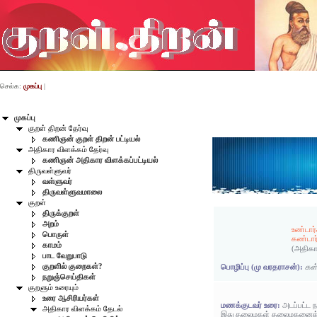
செல்க:
முகப்பு
|
முகப்பு
குறள் திறன் தேர்வு
கணிஞன் குறள் திறன் பட்டியல்
அதிகார விளக்கம் தேர்வு
கணிஞன் அதிகார விளக்கப்பட்டியல்
திருவள்ளுவர்
வள்ளுவர்
திருவள்ளுவமாலை
குறள்
திருக்குறள்
அறம்
உண்டார
பொருள்
கண்டார
காமம்
(அதிகா
பாட வேறுபாடு
குறளில் குறைகள்?
பொழிப்பு (மு வரதராசன்):
கள்
நறுஞ்செய்திகள்
குறளும் உரையும்
உரை ஆசிரியர்கள்
மணக்குடவர் உரை:
அடப்பட்ட ந
அதிகார விளக்கம் தேடல்
இது தலைமகள் தலைமகனைக் கண