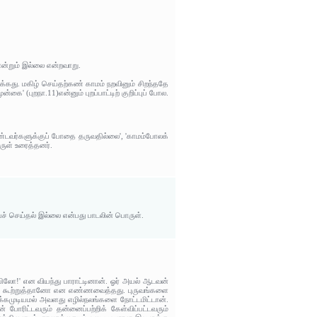
ான்றும் இல்லை என்றவாறு.
க்கது. மகிழ் செய்தற்கண் காமம் நறவினும் சிறந்ததே
கை' (புறநா.11)என்னும் புறப்பாட்டிற் குறிப்புப் போல.
ண்டவர்களுக்குப் போதை தருவதில்லை', 'காமம்போலக்
ருள் உரைத்தனர்.
ைச் செய்தல் இல்லை என்பது பாடலின் பொருள்.
ோ!' என வியந்து பாராட்டினான். ஓர் அயல் ஆடவன்
ள் கூற்றுத்தானோ என எண்ணவைத்தது. புருவங்களை
க்கமுடியமல் அவளது எழில்நலங்களை நோட்டமிட்டான்.
ரிட்டவரும் தன்னைப்பற்றிக் கேள்விப்பட்டவரும்