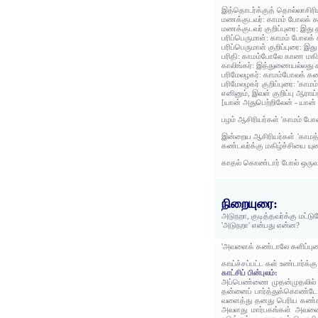
இத்தொடர்க்குத் தொல்லாசிரி
மணக்குடவர்: காமம் போலக் கண
மணக்குடவர் குறிப்புரை: இத
பரிப்பெருமாள்: காமம் போலக் 
பரிப்பெருமாள் குறிப்புரை: 
பரிதி: காமம்போலே காண மகிழ
காலிங்கர்: இத்துணையல்லது க
பரிமேலழகர்: காமம்போலக் கண்
பரிமேலழகர் குறிப்புரை: 'கா
எனினும், இவள் குறிப்பு ஆராய்
[யான் அதுபெற்றிலேன் - யான் 
பழம் ஆசிரியர்கள் 'காமம் போ
இன்றைய ஆசிரியர்கள் 'காமத்
கண்டவர்க்கு மகிழ்ச்சியை யுண
காதல் கொண்டார் போல் ஒருவர
நிறையுரை:
அடுநறா, குடித்தவர்க்கு மட்
'அடுநறா' என்பது என்ன?
'அவளைக் கண்டாலே களிப்புண்
காய்ச்சப்பட்ட கள் உண்டார்க்
காட்சிப் பின்புலம்:
அப்பெண்ணை முதன்முதலில் ப
தன்னைப் பார்த்துக்கொண்ட
வளைத்து தனது பெரிய கண்களா
அவளது மார்பகங்கள் அவனைக்