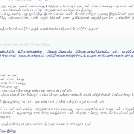
ுறிப்பறிதல் உற்றான் சொல்லியது.) அடுநறா - அடப்படும் நறா; உண்டார்கண் அல்லது - தன்னை உண்ட
 - காமம்போலக் கண்டார் மாட்டு மகிழ்ச்சியைச் செய்தல் உடைத்தன்று.
்' என்றது ஈண்டு அது நுகர்தற்கு இடனாகியாரை. 'கண்டார்கண்' என்னும் ஏழாவது இறுதிக்கண் தொக
்ந்து அறியாமையின், 'யான் அதுபெற்றிலேன்' எனக் குறிப்பெச்சம் வருவித்துரைக்க. 'அரிமயிர்த் திரள் 
டித்தால்தான் மகிழ்ச்சி தரும். காமம் போல் பார்த்தளவில் மகிழ்ச்சி தருமா?
ம்போல் கண்டார் மகிழ் செய்தல் இன்று.
ரிடத்தில், உட்கொண்டவர்க்கு; அல்லது-அல்லாமல்; அடுநறா-பதப்படுத்தப்பட்ட கள்; காமம்
 கொள்வர்); கண்டார்-பார்த்தவர்; மகிழ்செய்தல்-மகிழ்ச்சியைத் தருதல், களிப்புறச்செய்தல்; இன்ற
:
ர்கள் உரைகள்:
ண்டார்மாட்டல்லது;
 உண்டார்மாட்டல்லது;
்ச்சி கொடாது;
ட்ட நறவாகிய கள்ளானது உண்டாரை மனக்களி செய்யும்;
பறிதல் உற்றான் சொல்லியது.) அடப்படும் நறா தன்னை உண்டார் மாட்டு மகிழ்ச்சியைச் செய்வதல்லது; 
இப்பகுதிக்கு 'அடப்பட்ட நறா உண்டார்மட்டுமன்றி' என்று பொருள் கொண்டனர்.
்பட்ட கள் உண்டவர்க்கு மகிழ்ச்சியைச் செய்வதல்லது', 'தீமை தருகின்ற கள் அதை உண்டவர்களுக்
ச்சப்பட்ட மதுவானது, உண்டார்க்கு மகிழ்ச்சியை உண்டாக்குமே அல்லது', 'உண்டாக்கப்படும் கள் தன
தந்தனர்.
, குடித்தவர்க்கு மட்டுமே களிப்பைத் தருமேயல்லாமல் என்பது பொருள்.
்தல் இன்று: