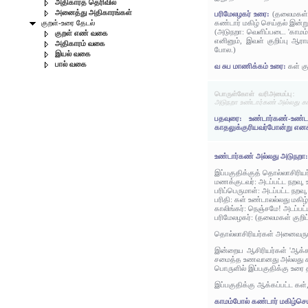
அதிகாரத் தெரிவில்
அனைத்து அதிகாரங்கள்
பரிமேலழகர் உரை:
(தலைமகள் க
கண்டார் மகிழ் செய்தல் இன்று
குறள்-உரை தேடல்
(அடுநறா: வெளிப்படை. 'காமம
குறள் எண் வகை
எனினும், இவள் குறிப்பு ஆராய
அதிகாரம் வகை
போல.)
இயல் வகை
பால் வகை
வ சுப மாணிக்கம் உரை:
கள் கு
பொருள்கோள் வரிஅமைப்பு:
அடுநறா உண்டார்கண் அல்லது காம
பதவுரை: உண்டார்கண்-உண்டவ
காதலுக்குரியவர்போன்று எனக்
உண்டார்கண் அல்லது அடுநறா
இப்பகுதிக்குத் தொல்லாசிரிய
மணக்குடவர்: அடப்பட்ட நறவு, உ
பரிப்பெருமாள்: அடப்பட்ட நறவு,
பரிதி: கள் உண்டாலல்லது மகிழ
காலிங்கர்: நெஞ்சமே! அடப்ப
பரிமேலழகர்: (தலைமகள் குறிப்
தொல்லாசிரியர்கள் அனைவரும் 
இன்றைய ஆசிரியர்கள் 'ஆக்கப
சமைத்த உணவானது அல்லது காய்
பொருளில் இப்பகுதிக்கு உரை 
இப்பகுதிக்கு ஆக்கப்பட்ட கள்
காமம்போல் கண்டார் மகிழ்செய