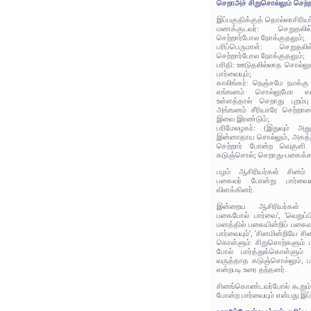
செறாஅச் சிறுசொல்லும் செற்ற
இப்பகுதிக்குத் தொல்லாசிரிய
மணக்குடவர்: செறுதலில்
செற்றார்போல நோக்குதலும்;
பரிப்பெருமாள்: செறுதலி
செற்றார்போல நோக்குதலும்;
பரிதி: ஊடுதலில்லாத சொல்லும
பார்வையும்;
காலிங்கர்: நெஞ்சமே நமக்க
எங்ஙனம் சொல்லுமோ என
உள்ளத்தால் செறாது புறம்பு
அங்ஙனம் சீரியாரே செற்றார
இவை இரண்டும்;
பரிமேலழகர்: (இதுவும் அத
இன்னாதாய சொல்லும், அகத்துச
செற்றார் போன்ற வெகுளி 
கடுஞ்சொல்; செறாது-பகைக்க
பழம் ஆசிரியர்கள் சினம்
பகைவர் போன்று பார்வைய
விளக்கினர்.
இன்றைய ஆசிரியர்கள்
பகைபோல் பார்வை', 'வெறுப்பி
மனத்தில் பகையின்றிப் பகைவர
பார்வையும்', 'சினமின்றியே 
கொள்ளும் சிறுசொற்களும் 
போல் பார்த்துக்கொள்ளும் பா
வருத்தாத கடுஞ்சொல்லும், ப
என்றபடி உரை தந்தனர்.
சினங்கொண்டவர்போல் கூறும்
போன்ற பார்வையும் என்பது இப