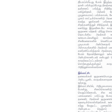
நீர்பாய்ச்சியது போல் இருந்த
தான் பார்க்கும்போது நிலத்தை
தன்னைப் பார்த்து சிறித
மகிழ்கிறாள். பின்னர்
முழுமையாகப் பார்க்காமல், வ
முகம் காட்டிக்கொண்டு அவனை
கலந்த ஓரக்கண் பார்வை
சிறக்கணித்துச் சிரித்தாள்,
வளர்ந்து இருவரிடையே காத
ஒருவரை மற்றவர் புரிந்து கொ
தொடங்கிய அவர்கள் ஊடா
உரையாடல்களிலும் உரசல்
சிலவேளைகளில் வெளிப்
முடியாமல் அன்பிலாதார
அச்சமயங்களில் அவர்கள் மன
எண்ணிப்பார்த்தால் அவர்கள
போல் தோன்றினாலும் உள்ளத
அன்புகொண்டவர் என்பதும் த
காதல்வயப்பட்டவர்
சொற்களுக்குள்ளும் க
அறிந்துகொள்வார்கள்.
இக்காட்சி:
தலைமக்கள் ஒருவரையொருவர
அன்பு பூண்ட காதலர்களாதலால
உள்ளது.
இக்காட்சியில், அறிமுகமாக
போன்று, சினம்கொண்
வெறுப்பில்லாமல், சில ச
பகைவனைப் பார்ப்பது போல
தலைவி; அவர்கள் ஒருவரை
உறவாடிக்கொள்கிறார்கள். உ
சற்று வேறுபட்ட முறையில்
அன்புடைய நெஞ்சம்