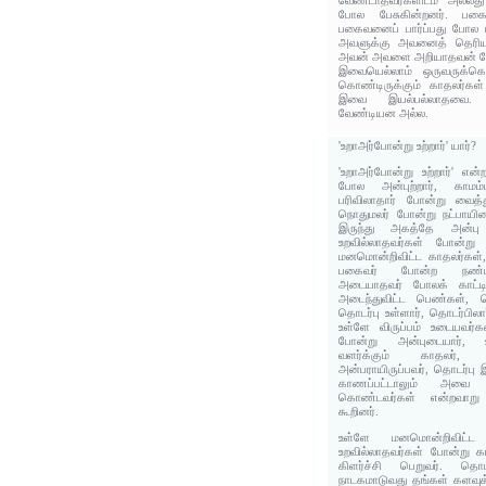
வேண்டாதவர்களிடம் அல்லது
போல பேசுகின்றனர். பக
பகைவனைப் பார்ப்பது போல ப
அவளுக்கு அவனைத் தெரியா
அவன் அவளை அறியாதவன் போல
இவையெல்லாம் ஒருவருக்கொர
கொண்டிருக்கும் காதலர்கள் க
இவை இயல்பல்லாதவை. 
வேண்டியன அல்ல.
'உறாஅர்போன்று உற்றார்' யார்?
'உறாஅர்போன்று உற்றார்' என
போல அன்புற்றார், காமம்ம
பரிவிலாதார் போன்று வைத்
நொதுமலர் போன்று நட்பாயின
இருந்து அகத்தே அன்ப
உறவில்லாதவர்கள் போன்று
மனமொன்றிவிட்ட காதலர்கள்
பகைவர் போன்ற நண்பர
அடையாதவர் போலக் காட்ட
அடைந்துவிட்ட பெண்கள், த
தொடர்பு உள்ளார், தொடர்பி
உள்ளே விருப்பம் உடையவர்க
போன்று அன்புடையார், உ
வளர்க்கும் காதலர், 
அன்பராயிருப்பவர், தொடர்பு இ
காணப்பட்டாலும் அவை ந
கொண்டவர்கள் என்றவாறு
கூறினர்.
உள்ளே மனமொன்றிவிட்
உறவில்லாதவர்கள் போன்று க
கிளர்ச்சி பெறுவர். தொ
நாடகமாடுவது தங்கள் களவு