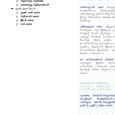
அதிகாரத் தெரிவில்
அனைத்து அதிகாரங்கள்
மணக்குடவர் உரை:
செறுத
குறள்-உரை தேடல்
செற்றார்போல நோக்குதலு
குறள் எண் வகை
அன்புற்றாரது குறிப்பென்று க
அதிகாரம் வகை
இஃது அன்பின்மை தோற்ற நில
இயல் வகை
தேறியது.
பால் வகை
பரிமேலழகர் உரை:
(இதுவு
சொல்லும் - பின் இனிதாய் 
செற்றார் போல் நோக்கும் -
புறத்துச் செற்றார் போன்ற 
போன்று உற்றார் குறிப்
நட்பாயினார்க்கு ஒரு குறிப்புப
(குறிப்பு: ஆகுபெயர். இவை உ
செய்கின்றன இயல்பல்ல ஆக
வேண்டா என்பதாம்.)
கா சுப்பிரமணியம் பிள்
சொல்லும் இழிந்த சொல்ல
பார்க்கின்ற பார்வையும் 
தோன்றி உள்ளே விருப்பம்
ஆகும்.
பொருள்கோள் வரிஅமைப்பு:
செறாஅச் சிறுசொல்லும் ச
உறாஅர்போன்று உற்றார் குறிப்பு.
பதவுரை: செறாஅ-வெகுளாத;
மொழியும்; செற்றார்போல்
பார்க்கும்; உறாஅர்-நொதுமல
நண்பர்; குறிப்பு-அடையாளம்.