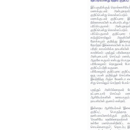
உறாஅர்போன்று உற்றார் குறிப்பு:
இப்பகுதிக்குத் தொல்லாசிரிய
மணக்குடவர்: அன்புறாதா
குறிப்பென்று கொள்ளப்படும்.
மணக்குடவர் குறிப்புரை:
நில்லாமையின் உடன்பாடென்று
பரிப்பெருமாள்: அன்புறா
குறிப்பென்று கொள்ளப்படும்.
பரிப்பெருமாள் குறிப்புர
கடுஞ்சொல்லும் அதன்பி
நோக்கமும் குறித்து இவ்வா
தோற்றம் இல்லாமையின் உடம்பா
பரிதி: காமம்மிக்க நாயகியின
காலிங்கர்: புறத்துப் பரிவில
அன்புடையார் செய்யும் மனக்க
ஆதலே கருமம் என்பது பொருள
பரிமேலழகர்: நொதுமலர் போன
குறிப்புப்பற்றி வருவன.
பரிமேலழகர் குறிப்புரை: குறி
ஒரு பயன் குறித்துச் செய்
இவற்றிற்கு அஞ்ச வேண்டா எ
சிறு சொல்லும் செற்றார் போல்
புறத்துப் அன்பில்லாதவர்
நட்புடையார் செய்யும் மன
ஆசிரியர்களின் உரையாகும
நாயகியின் குணம் என்றார்.
இன்றைய ஆசிரியர்கள் 'இவ
குறிப்பு', 'பொருந
நண்பராயினார்க்குக் குறிப்
'வெளியே உறவில்லாதவர்கள்
உள்ளே மனமொன்றிவிட்ட காதல
செயல்களாகும்', 'தொடர்பு இல