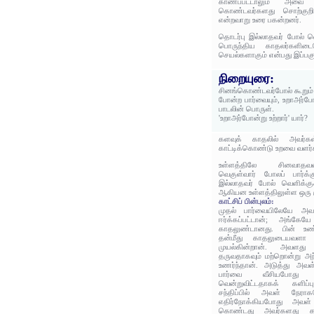
காணப்பட்டாலும் அவை ந
கொண்டவர்களது சொற்குறிப்ப
என்றவாறு உரை பகன்றனர்.
தொடர்பு இல்லாதவர் போல் வெ
பொருந்திய காதலர்களிடையே
செயல்களாகும் என்பது இப்பக
நிறையுரை:
சினங்கொண்டவர்போல் கூறும் 
போன்ற பார்வையும், உறாஅர்போன்
பாடலின் பொருள்.
'உறாஅர்போன்று உற்றார்' யார்?
களவுக் காதலில் அவர்கள
காட்டிக்கொண்டு உறவை வளர்க
உள்ளத்திலே சினவாதவள
வெகுள்வார் போலப் பார்க்க
இல்லாதவர் போல் வெளிக்கு
ஆகியன உள்ளத்திலுள்ள ஒரு 
காட்சிப் பின்புலம்:
முதல் பார்வையிலேயே அவ
ஈர்க்கப்பட்டான்; அங்கே
காதலுண்டானது. பின் உண்ட
தன்மீது காதலுடையவளா 
முயல்கின்றான். அவள
தருவதாகவும் மற்றொன்று அ
உணர்ந்தான். அடுத்து அவள
பார்வை வீசியபோது
வென்றுவிட்டதாகக் களிப்ப
சந்திப்பில் அவள் நேரா
எதிர்நோக்கியபோது அவள்
கொண்டது அவர்களது கா