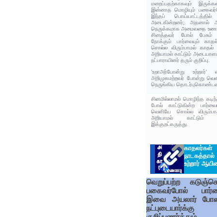
மறைப்பதற்காகவும் இருக்க
இன்னாத மொழியும் பகைவர்
இந்தப் பொய்யாட்டத்தில் 
அடைகின்றனர்; அதனால் அ
நெருக்கமாக அமைவதை உணர்வ
சினத்தவர் போல் பேசும் 
நோக்கும் பார்வையும் க
சொல்ல விரும்பாமல் காதல
அறியாமல் காட்டும் அடையாள
நட்பாராயினர் தரும் குறிப்பு.
'உறாஅர்போன்று உற்றார்'
அறிமுகமற்றவர் போன்று வெளி
நெருங்கிய தொடர்புகொண்டவர
சினமில்லாமல் மொழிந்த கடி
போல் காட்டுகின்ற பார்
வெளியே சொல்ல விரும்ப
அறியாமல் காட்டும் கு
இக்குறட்கருத்து.
காதலர்கள்
நாடகத்தால
உற்றார் ஆயி
வெறுப்பற்ற கடுஞ்ச
பகைவர்போல் பார்
இவை அயலார் போன
நட்புடையார்க்கு
குறிப்புணர்த்தும்