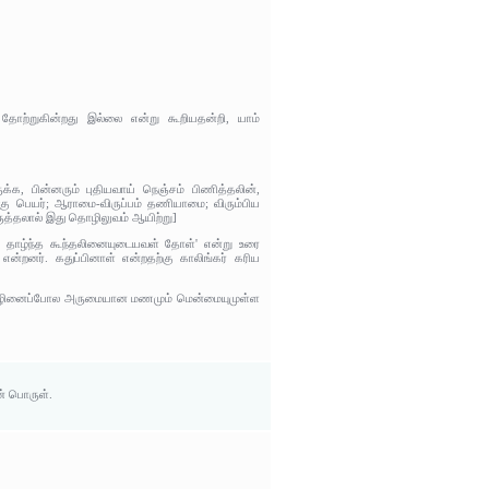
று தோற்றுகின்றது இல்லை என்று கூறியதன்றி, யாம்
ுக்க, பின்னரும் புதியவாய் நெஞ்சம் பிணித்தலின்,
ு பெயர்; ஆராமை-விருப்பம் தணியாமை; விரும்பிய
த்தலால் இது தொழிலுவம் ஆயிற்று]
 தாழ்ந்த கூந்தலினையுடையவள் தோள்' என்று உரை
ன்றனர். கதுப்பினாள் என்றதற்கு காலிங்கர் கரிய
் இதழினைப்போல அருமையான மணமும் மென்மையுமுள்ள
் பொருள்.