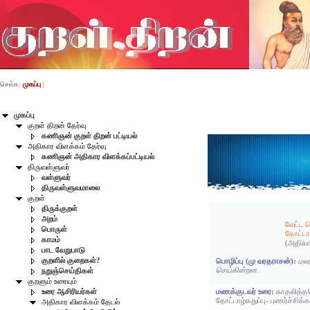
செல்க:
முகப்பு
|
முகப்பு
குறள் திறன் தேர்வு
கணிஞன் குறள் திறன் பட்டியல்
அதிகார விளக்கம் தேர்வு
கணிஞன் அதிகார விளக்கப்பட்டியல்
திருவள்ளுவர்
வள்ளுவர்
திருவள்ளுவமாலை
குறள்
திருக்குறள்
அறம்
வேட்ட
பொருள்
தோட்டா
காமம்
(அதிகா
பாட வேறுபாடு
குறளில் குறைகள்?
பொழிப்பு (மு வரதராசன்):
மல
செய்கின்றன.
நறுஞ்செய்திகள்
குறளும் உரையும்
மணக்குடவர் உரை:
காதலித்த
உரை ஆசிரியர்கள்
தோட்டாழ்கதுப்பு- புணர்ச்சிக்
அதிகார விளக்கம் தேடல்