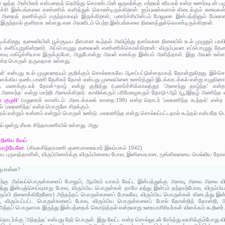
 ஒத்த அன்பினர் என்பதைத் தெரிந்து கொண்டபின் ஒருவர்க்கு மற்றவர் உரியவர் என்ற உணர்வுடன் பழகு
ச்சி இன்பங்களை எண்ணிக் களித்துக் கொண்டிருக்கிறான். ஐம்புலன்களால் கிடைக்கும் சுவைகள் 
ைத் தணிக்கும் மருந்தாகவும் இருக்கிறாள்; புணர்ச்சியின்பம் மேலுலக இன்பத்தினும் மேலா
கி இருந்தால் குளிராக உள்ளது என அவளிடம் பெற்ற இன்பங்களை நினைத்துக்கொண்டிருக்கிறான்.
ீடிக்கிறது. தலைவியின் பூச்சூடிய நீளமான கூந்தல் அவிழ்ந்து தளர்வான நிலையில் உடல் முழுதும் பர
க் களிப்புறுகின்றனர். அப்பொழுது தலைவன் எண்ணிக்கொள்கிறான்: விரும்புவன எப்பொழுது தே
வளவு மகிழ்ச்சியாக இருக்குமோ, அதுபோன்று அவள் எனக்கு இன்பம் அளித்தாள். இது அவன் உள்ள
ன்ற பொருள் தருவதாக உள்ளது.
ோள்' என்பது உடல் முழுவதையும் குறிக்கும் சொல்லாகவே ஆளப்பட்டுள்ளதாகத் தோன்றுகிறது. இச்செ
க்கிய தண்டபாணி தேசிகர் தோள் என்பது முலையினை உணர்த்தும் இடக்கரடக்கல் என்று எழுதினார
 மணக்குடவர் தோள்+தாழ் என்று குறித்து (புணர்ச்சிக்காலத்து) 'அசைந்து தாழ்ந்த' என்
ந்து அசைந்த' என்று மாற்றி அமைக்கிறார். காலிங்கரும் பரிமேலழகரும் தோடு+ஆர் (பூ)இதழ் அணிந
ர் குழலி'
(மதுரைக் காண்டம்: அடைக்கலக் காதை:198) என்ற தொடர் 'மலரணிந்த கூந்தல்' என்ற 
ால் 'மலரணிந்த' என்ற பொருளே சிறக்கும்.
்தல் என்றும் கன்னம் என்றும் பொருள் உண்டு. மலரணிந்த என்று சொல்லப்பட்டதால் கூந்தல் என்பதே ப
ல் ஒன்று சீவக சிந்தாமணியில் உள்ளது. அது:
்
்றினிய வேய்
ா தொழியேனே.
(சீவகசிந்தாமணி குணமாலையார் இலம்பகம் 1042)
லனைய புருவத்தாளின், விரும்பினார்க்கு விரும்பினவை போல, இனிமையான, மூங்கிலனைய மெல்லிய 
து என்ன?
கு அவ்வப்பொருள்களைப் போலும், ஆயிரம் யாகம் வேட்ட இன்பத்துக்கு அளவு, அவை அவை விர
ு இன்பஞ்செய்யுமாறு போல, விரும்பிய பொருள்கள் தாமே வந்து இன்பம் தந்தாற்போல, விரும
ரும்பி நினைக்கிறேனோ) அந்தந்தப் பொருள்களைப் போலவே, விரும்பிய பொருள்கள் கிடைத்து இன
ி, விரும்பப்பட்ட பொருள்களைப் போல, விரும்பிய பொருள்களைப் போல் தோன்றித் தோன்றி, ஆ
ந்தப் பொருளாக இருந்து இன்பத்தைக் கொடுத்தல் என்றவாறு உரையாசிரியர்கள் விளக்கம் கூறினர்
ர்க்கு 'அந்தந்த' என்பது நேர் பொருள். இது வேட்ட என்ற சொல்லுடன் சேர்த்து வாசிக்கும்போது விருப