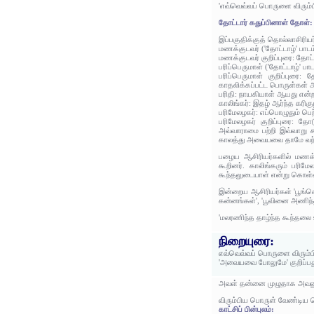
'எவ்வெவ்வப் பொருளை விரு
தோட்டார் கதுப்பினாள் தோள்:
இப்பகுதிக்குத் தொல்லாசிரிய
மணக்குடவர் ('தோட்டாழ்' பா
மணக்குடவர் குறிப்புரை: தோட்ட
பரிப்பெருமாள் ('தோட்டாழ்' 
பரிப்பெருமாள் குறிப்புரை:
காதலிக்கப்பட்ட பொருள்கள் 
பரிதி: நாயகியாள் ஆயது என்
காலிங்கர்: இதழ் ஆர்ந்த கரி
பரிமேலழகர்: எப்பொழுதும் ப
பரிமேலழகர் குறிப்புரை: தோட
அவ்வாராமை பற்றி இவ்வாறு 
காலத்து அவையவை தாமே வந்த
பழைய ஆசிரியர்களில் மணக்
கூறினர். காலிங்கரும் பரி
கூந்தலுடையாள் என்று கொள்ள
இன்றைய ஆசிரியர்கள் 'பூங்
கன்னங்கள்', 'பூவினை அணிந்
'மலரணிந்த தாழ்ந்த கூந்தலை
நிறையுரை:
எவ்வெவ்வப் பொருளை விரும
'அவையவை போலுமே' குறிப்ப
அவள் தன்னை முழுதாக அவனுக
விரும்பிய பொருள் வேண்டிய
காட்சிப் பின்புலம்: