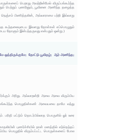
்களைப் பெறாது அவற்றின்மேல் விருப்பங்கூர்ந்த
ம் பெற்றுப் புணரினும், பூவினை அணிந்த தழைத்த
ய் நெஞ்சம் பிணித்தலின், அவ்வாராமை பற்றி இவ்வாறு
ிறைந்த கூந்தலையுடைய இவளது தோள்கள் எப்பொழுதும்
டைய தோளும் இன்பந்தருவது என்பதும் ஒன்று.)
ே-ஒத்திருக்குமே; தோட்டு-பூவிதழ்; ஆர்-அணிந்த;
ர்க்கும் அரிது. அவ்வாறன்றி அவை அவை விரும்பிய
ப்பங்கூர்ந்த பொழுதின்கண் அவையவை தாமே வந்து
. பரிதி மட்டும் தொடர்பில்லாத பொருளில் ஓர் உரை
ியின் புணர்ச்சியில் நான் மனத்தில் எந்தெந்தப்
பிய பொழுதில் விரும்பப்பட்ட பொருள்களைப் போல