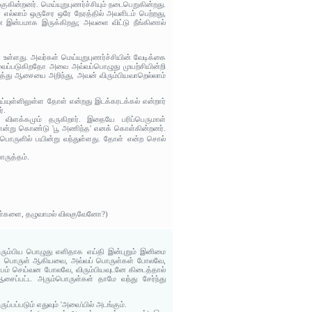
கின்றனர். மெய்யுறுபுணர்ச்சியும் நடைபெறுகின்றது.
எல்லாம் ஒருசேர ஒரே நேரத்தில் அவளிடம் பெற்றது,
ன இன்பமாக இருக்கிறது; அவளை விட்டு நீங்கினால்
வி உள்ளது. அவர்கள் மெய்யுறுபுணர்ச்சியின் வேடிக்கை
வைப்படுகிறதோ அவை அவ்வப்பொழுது முயற்சியின்றி
த்து ஆசையை அறிந்து, அவன் விரும்பியவாறெல்லாம்
ய்யுள்ளிலுள்ள தோள் என்றது இடக்கரடக்கல் என்றார்
்.
ற விளக்கமும் தருகிறார். இதையே பரிப்பெருமாள்
்த என்று கொண்டு 'பூ அணிந்த' எனக் கொள்கின்றனர்.
பொருளில் பயின்று வந்துள்ளது. தோள் என்ற சொல்
ொருத்தம்.
தோள்களை, தழுவாமல் விலகுவேனோ?)
ும்பிய பொழுது எளிதாக எய்தி இன்புறும் இனிமை
்பிய பொருள் ஆகியவை, அவ்வப் பொருள்கள் போலவே,
்பம் செய்வன போலவே, விரும்பியவுடனே கிடைத்தால்
சைப்பட்ட அரும்பொருள்கள் தாமே வந்து சேர்ந்து
.
்பப்படும் எதுவும் 'அவை'யில் அடங்கும்.