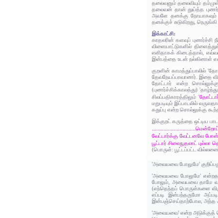
தலைவனும் தலைவியும் தம்முள்
தலைவன் தான் துய்த்த புணர்
அவளே தனக்கு நோயாகவும் அத
தனக்குச் சுடுகிறது, நெருங்
இக்காட்சி:
காதலரின் களவுப் புணர்ச்சி ந
விளையாட்டுகளில் திளைத்து
எளிதாகக் கிடைத்தால், எவ்
இன்பத்தை உடன் நல்கினாள் எ
குறளின் காமத்துப்பாலில் 'த
தேவநேயப்பாவாணர். இதை விள
தோட்டார் என்ற சொல்லுக்கு
(புணர்ச்சிக்காலத்து) 'தாழ்
'தோட்டா
சிலப்பதிகாரத்திலும்
மறுபடியும் இப்பாடலில் வருவத
கதுப்பு என்ற சொல்லுக்கு கூந
இக்குறட் கருத்தை ஒட்டிய பாட
..............................மென்றோட
வேட்டார்க்கு வேட்டனவே போன
பூட்டார் சிலைநுதலாட் புல்ல
(பொருள்: பூட்டப்பட்ட வில்
'அவையவை போலுமே' குறிப்ப
'அவையவை போலுமே' என்றதற்
போலும், அவையவை தாமே வந்த
(எந்தெந்தப் பொருள்களை வி
எப்படி இன்பந்தருமோ அப்பட
இன்பஞ்செய்தாற்போல, அந்த அ
'அவையவை' என்ற அடுக்குத் தொட