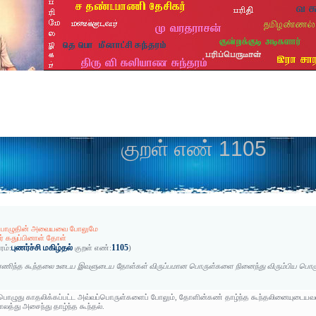
குறள் எண் 1105
 பொழுதின் அவையவை போலுமே
ர் கதுப்பினாள் தோள்
புணர்ச்சி மகிழ்தல்
1105
ரம்:
குறள் எண்:
)
ரணிந்த கூந்தலை உடைய இவளுடைய தோள்கள் விருப்பமான பொருள்களை நினைந்து விரும்பிய பொழ
பொழுது காதலிக்கப்பட்ட அவ்வப்பொருள்களைப் போலும், தோளின்கண் தாழ்ந்த கூந்தலினையுடையவ
காலத்து அசைந்து தாழ்ந்த கூந்தல்.