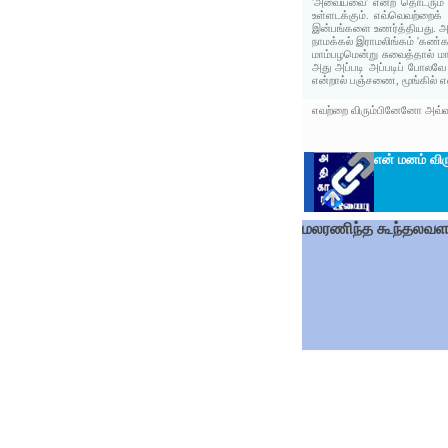
'அவையவை' என்ற தொடரும் இட
உள்ளடக்கும். எவ்வெவற்றைக
இன்பங்களை உணர்த்தியது. அ
நாமக்கல் இராமலிங்கம் 'கண
மாம்பழமென்று சுவைத்தால் 
அது அப்படி அப்படிப் போல
என்றால் பஞ்சணை, மூங்கில் எ
எவற்றை விரும்பினேனோ அவ்வ
என் மனம் விர
மலரணிந்த கூந்தலவள