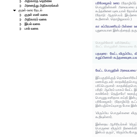
அதிகாரத் தெரிவில்
பரிமேலழகர் உரை:
(தோழியிற்
அனைத்து அதிகாரங்கள்
பொழுதின்கண் அவையவை தாமே 
குறள்-உரை தேடல்
கூந்தலினை யுடையாள் தோள்க
குறள் எண் வகை
(தோடு: ஆகுபெயர். இயற்கைப்ப
கூறினான். தொழிலுவமம்.)
அதிகாரம் வகை
இயல் வகை
கா சுப்பிரமணியம் பிள்ளை 
பால் வகை
புதுமையான இன்பத்தைத் தருகி
பொருள்கோள் வரிஅமைப்பு:
வேட்ட பொழுதின் அவையவை போலு
பதவுரை: வேட்ட-விரும்பிய,
கதுப்பினாள்-கூந்தலையுடையவ
வேட்ட பொழுதின் அவையவை 
இப்பகுதிக்குத் தொல்லாசிரிய
மணக்குடவர்: காதலித்தபொழுத
பரிப்பெருமாள்: காதலித்தபொ
பரிதி: ஆயிரம் யாகம் வேட்ட 
காலிங்கர்: நெஞ்சமே! உலகத
பொழுது எளிதாக எய்தி இன்பு
பரிமேலழகர்: (தோழியிற் க
இன்பஞ்செய்யுமாறு போல இன்ப
'விரும்பிய பொருள்களை விரு
கூறியுள்ளார்.
இன்றைய ஆசிரியர்கள் 'விரு
பொருளை விரும்பி நினைக்க
இன்பம் தரும்', 'விரும்பியபோ