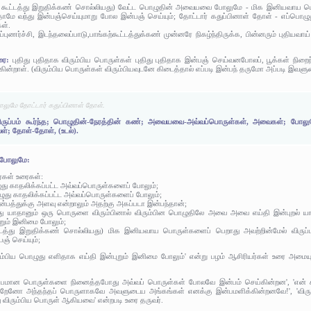
 கூட்டத்து இறுதிக்கண் சொல்லியது) வேட்ட பொழுதின் அவையவை போலுமே - மிக இனியவாய பொருள
வந்து இன்பஞ்செய்யுமாறு போல இன்பஞ் செய்யும்; தோட்டார் கதுப்பினாள் தோள் - எப்பொழுது
ள்.
ுணர்ச்சி, இடந்தலைப்பாடு,பாங்கற்கூட்டத்துக்கண் முன்னரே நிகழ்ந்திருக்க, பின்னரும் புதியவா
உரை:
புதிது புதிதாக விரும்பிய பொருள்கள் புதிது புதிதாக இன்பஞ் செய்வனபோலப், பூக்கள் ந
ன்றாள். (விரும்பிய பொருள்கள் விரும்பியவுடனே கிடைத்தால் எப்படி இன்பந் தருமோ அப்படி இவளு
மே தோட்டார் கதுப்பினாள் தோள்.
 விருப்பம் கூர்ந்த; பொழுதின்-நேரத்தின் கண்; அவையவை-அவ்வப்பொருள்கள், அவைகள்; போலும
ள்; தோள்-தோள், (உடல்).
போலுமே:
ர்கள் உரைகள்:
ு காதலிக்கப்பட்ட அவ்வப்பொருள்களைப் போலும்;
ழுது காதலிக்கப்பட்ட அவ்வப்பொருள்களைப் போலும்;
இன்பத்துக்கு அளவு என்றாலும் அதற்கு அகப்படா இன்பந்தான்;
்து யாதானும் ஒரு பொருளை விரும்பினால் விரும்பின பொழுதிலே அவை அவை எய்தி இன்புறல் யா
றும் இனிமை போலும்;
ூட்டத்து இறுதிக்கண் சொல்லியது) மிக இனியவாய பொருள்களைப் பெறாது அவற்றின்மேல் விரு
ஞ் செய்யும்;
ம்பிய பொழுது எளிதாக எய்தி இன்புறும் இனிமை போலும்' என்று பழம் ஆசிரியர்கள் உரை அமையும்
ப்பமான பொருள்களை நினைத்தபோது அவ்வப் பொருள்கள் போலவே இன்பம் செய்கின்றன', 'என் காதல
ிறேனோ அந்தந்தப் பொருளாகவே அவளுடைய அங்கங்கள் எனக்கு இன்பமளிக்கின்றனவே!', 'விரும்
து விரும்பிய பொருள் ஆகியவை' என்றபடி உரை தருவர்.