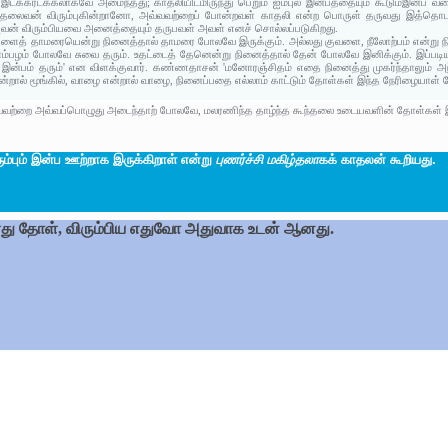
க்கரடக்கலாகவே அமைந்தது; காதலியிடமிருந்து பெறும் ஐம்புல இன்பத்தையும் கூடும்இன்ப வகை
் தலைவன் விரும்புகின்றானோ, அவ்வவற்றைப் போன்றவள் காதலி என்ற பொருள் தருவது இத்தொடர்
வன் விரும்பியவை அனைத்தையும் தருபவள் அவள் எனச் சொல்லப்படுகிறது.
்களைத் தாமரையென்று நினைத்தால் தாமரை போலவே இருக்கும். அல்லது குவளை, நீலோற்பம் என்ற
மாம்பழம் போலவே சுவை தரும். உதட்டைத் தேனென்று நினைத்தால் தேன் போலவே இனிக்கும். இப்ப
வே இன்பம் தரும்' என விளக்குவார். கண்ணதாசன் 'மனோரஞ்சிதம் எதை நினைத்து முகர்ந்தாலு
ன்றால் மூங்கில், வாழை என்றால் வாழை, நினைப்பதை எல்லாம் காட்டும் தோள்கள் இந்த நேரிழையாள்
வற்றை அவ்வப்பொழுது அடைந்தாற் போலவே, மலரணிந்த தாழ்ந்த கூந்தலை உடையவளின் தோள்கள் இன
ும்பும் இன்ப ஊற்றாக இருக்கிறாள் என்று
புணர்ச்சி மகிழ்தலா
கக் காதலன் கூறியது.
து தோள், விரும்பிய எதுவோ அதுவாக உடன் ஆனது.