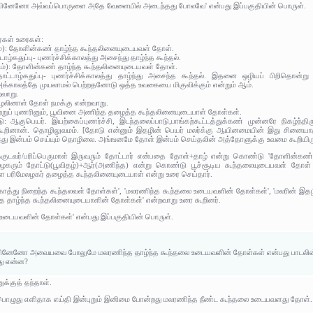
ம்பினேனோ அவ்வப்பொருளை அதே வேளையில் அடைந்தது போலவே' என்பது இப்பகுதியின் பொருள்.
ர்கள் உரைகள்:
டம்): தோளின்கண் தாழ்ந்த கூந்தலினையுடையவள் தோள்.
ாழ்கதுப்பு- புணர்ச்சிக்காலத்து அசைந்து தாழ்ந்த கூந்தல்.
பாடம்): தோளின்கண் தாழ்ந்த கூந்தலினையுடையவள் தோள்.
 தோட்டாழ்கதுப்பு- புணர்ச்சிக்காலத்து தாழ்ந்து அசைந்த கூந்தல். இதனை ஒழியப் பிறிதொன்
அக்காலத்தே முயலாமல் பெற்றதனோடு ஒத்த உவகையை மிகுவிக்கும் என்றும் ஆம்.
றவாறு.
குழலினாள் தோள் நமக்கு என்றவாறு.
ெற்றுப் புணரினும், பூவினை அணிந்த தழைத்த கூந்தலினையுடையாள் தோள்கள்.
ு: ஆகுபெயர். இயற்கைப்புணர்ச்சி, இடந்தலைப்பாடு,பாங்கற்கூட்டத்துக்கண் முன்னரே நிகழ்ந்திர
கூறினான். தொழிலுவமம். [தோடு என்னும் இதழின் பெயர் மலர்க்கு ஆயினமையின் இது சினையாக
ு இன்பம் செய்யும் தொழிலை. அங்ஙனமே தோள் இன்பம் செய்தலின் அத்தோளுக்கு உவமை கூறியிரு
குடவர்/பரிப்பெருமாள் இருவரும் தோட்டார் என்பதை தோள்+தாழ் என்று கொண்டு 'தோளின்கண்
மேலழகரும் தோட்டு(பூவிதழ்)+ஆர்(அணிந்த) என்று கொண்டு பூச்சூடிய கூந்தலையுடையவள் தோள் எ
 பரிமேலழகர் தழைத்த கூந்தலினையுடையாள் என்று உரை செய்தார்.
கொத்து நிறைந்த கூந்தலவள் தோள்கள்', 'மலரணிந்த கூந்தலை உடையவளின் தோள்கள்', 'மலரின
த தாழ்ந்த கூந்தலினையுடையாளின் தோள்கள்' என்றவாறு உரை கூறினர்.
 உடையவளின் தோள்கள்' என்பது இப்பகுதியின் பொருள்.
்பினேனோ அவையவை போலுமே மலரணிந்த தாழ்ந்த கூந்தலை உடையவளின் தோள்கள் என்பது பாடலின
து என்ன?
்குத் தந்தாள்.
 பொழுது எளிதாக எய்தி இன்புறும் இனிமை போன்றது மலரணிந்த நீண்ட கூந்தலை உடையவளது தோள்.