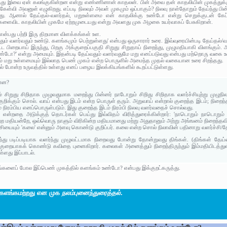
்த்து இவை ஏன் கலங்குகின்றன என்று எண்ணினான் காதலன். பின் அவை தன் காதலியின் முகத்துக்கு
 கேள்வி அவனுள் எழுகிறது. எப்படி நிலவும் அவள் முகமும் ஒப்பாகும்? நிலவு நாள்தோறும் தேய்ந்து பின
்ளது. ஆனால் தேய்தல்-வளர்தல், மறுஉள்ளமை என் காதலிக்கு உண்டோ என்று செறுக்குடன் கேட்கி
ங்களைவிட காதலியின் முகமே ஏற்றமுடையது என்று அவளது முக அழகை உயர்வாகப் பேசுகிறான்.
 என்பது பற்றி இரு திறமான விளக்கங்கள் உள.
்வதும் வளர்வதும் உண்டு. களங்கமும் பெற்றுள்ளது' என்பது ஒருசாரார் உரை. இவ்வுரையின்படி தேய்த
பட்ட பிறையாய் இருந்து, பிறகு அக்குறைப்பகுதி சிறுது சிறுதாய் நிறைந்து, முழுமதியாகி விளங
ண்டோ?' என்று அமையும். இதன்படி தேய்வதும் வளர்வதுமே மறு எனப்படுவது என்பது மற்றொரு வகை 
ும் மறு உள்ளமையும் இல்லாத பெண் முகம் என்ற பொருளில் அமைந்த முதல் வகையான உரை சிறந்தது.
யல் போன்ற உருவத்தில் உள்ளது எனப் பழைய இலக்கியங்களில் கூறப்பட்டுள்ளது.
ன்ன?
சிறுது சிறிதாக முழுவதுமாக மறைந்து பின்னர் நாடோறும் சிறிது சிறிதாக வளர்ச்சியுற்று முழுந
 குறிக்கும் சொல். வாய் என்பது இடம் என்ற பொருள் தரும். அறுவாய் என்றால் குறைந்த இடம்; நிறைந
 நிரம்பிய எனப்பொருள்படும். இது குறைந்த இடம் நிரம்பி நிலவு வளர்வதைச் சொல்வது.
த' என்றதை அடுக்குத் தொடர்கள் பெய்து இவ்விதம் விரித்துரைக்கின்றார்: 'நாடொறும் நாடொற
்ற மதியன்றே, ஒவ்வொரு நாளும் விரிகின்ற மதியமானது மற்று அதுதானும் அற்று அங்ஙனம் நிறைந்தவிட
சியையும் 'கலை' என்னும் அளவு கொண்டு குறிப்பர். கலை என்ற சொல் நிலாவின் பதினாறு வளர்ச்சி/தேய
து படிப்படியாக வளர்ந்து முழுவட்டமாக நிறைவது போன்று தோன்றுவது திங்கள். (திங்கள் தேய
ுறையாகக் கொண்டு கவிதை புனைகிறார். கலைகள் அனைத்தும் நிறைந்திருந்தும் இம்மதியிடத்த
ளது இப்பாடல்.
திங்களைப் போல இப்பெண் முகத்தில் களங்கம் உண்டோ? என்பது இக்குறட்கருத்து.
 களங்கமற்றது என முக
நலம்புனைந்துரைத்தல்
.