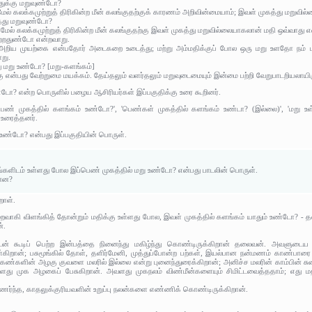
துக்கு மறுவுண்டோ?
 மேல் கலக்கமுற்றுத் திரிகின்ற மீன் கலங்குதற்குக் காரணம் அறிவின்மையாம்; இவள் முகத்து மறு
த்து மறுவுண்டோ?
து மேல் கலக்கமுற்றுத் திரிகின்ற மீன் கலங்குதற்கு இவள் முகத்து மறுவில்லையாகலான் மதி ஒவ்வாது எ
வற்றதுண்டோ என்றவாறு.
ம் அறிய முயற்கை என்பதோர் அடைகறை உடைத்து; மற்று அம்மதிக்குப் போல ஒரு மறு உளதோ நம் மா
று.
து மறு உண்டோ? [மறு-களங்கம்]
்கு என்பது வேற்றுமை மயக்கம். தேய்தலும் வளர்தலும் மறுவுடைமையும் இன்மை பற்றி வேறுபாடறியலாயி
ண்டோ? என்ற பொருளில் பழைய ஆசிரியர்கள் இப்பகுதிக்கு உரை கூறினர்.
ெண் முகத்தில் களங்கம் உண்டோ?', 'பெண்கள் முகத்தில் களங்கம் உண்டா? (இல்லை)', 'மறு 
 உரைத்தனர்.
 உண்டோ? என்பது இப்பகுதியின் பொருள்.
திங்களிடம் உள்ளது போல இப்பெண் முகத்தில் மறு உண்டோ? என்பது பாடலின் பொருள்.
ன்ன?
றாள்.
 நிறைவாகி விளங்கித் தோன்றும் மதிக்கு உள்ளது போல, இவள் முகத்தில் களங்கம் யாதும் உண்டோ? - 
்.
ுடன் கூடிப் பெற்ற இன்பத்தை நினைந்து மகிழ்ந்து கொண்டிருக்கிறான் தலைவன். அவளுட
ிறான்; பசுமூங்கில் தோள், தளிர்மேனி, முத்துப்போன்ற பற்கள், இயல்பான நன்மணம் காண்பார
 கண்களின் அழகு குவளை மலரில் இல்லை என்று புனைந்துரைக்கிறான்; அனிச்ச மலரின் காம்பின் 
அவளது முக அழகைப் பேசுகிறான். அவளது முகநலம் விண்மீன்களையும் சிமிட்டவைத்ததாம்; எத
ணர்ந்த, காதலுக்குரியவளின் உறுப்பு நலன்களை எண்ணிக் கொண்டிருக்கிறான்.