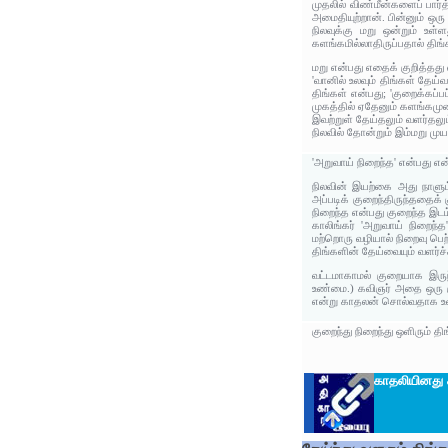
முதலில் விண்மீன்களைப் பார
அமைதியுற்றான். பின்னும் ஒரு
நிலவுக்கு மறு ஒன்றும் உள
களங்கமில்லாதிருப்பதால் தி
மறு என்பது எதைக் குறித்தது
'வானில் உலவும் திங்கள் தேய
திங்கள் என்பது; 'குறைக்கப்
முகத்தில் ஏதேனும் களங்கமு
இவற்றுள் தேய்தலும் வளர்தல
நிலவில் தோன்றும் இம்மறு மு
'அறுவாய் நிறைந்த' என்பது எ
நிலவின் இயற்கை அது நாளும் 
அப்படிக் குறைந்திருந்ததைக்
நிறைந்த என்பது குறைந்த இடம்
காலிங்கர் 'அறுவாய் நிறைந்
மற்றொரு வழியால் நிறைவு பெற
திங்களின் தேய்வையும் வளர்ச்
வட்டமாகாமல் குறையாக இருந்
உண்மை.) கவிஞர் அதை ஒரு க
என்று காதலன் சொல்வதாக உள்
குறைந்து நிறைந்து ஒளிரும் 
காதலியினது