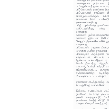
மணக்குடவர்: நாணினை நீக்கி 
மணக்குடவர் குறிப்புரை: 
மடலேறுமெனத் தலைமகன் கூற
பரிப்பெருமாள்: நாணினை நீக்கி
பரிப்பெருமாள் குறிப்புரை:
நாணமுடையார்க்குக் கூட
நாணினை நீக்கி உடம்போடு
தலைமகன் கூறியது.
பரிதி: முன்னின்ற நாணினைய
வலிபெறுகின்றது என்று
என்றவாறு.
காலிங்கர்: முன்னின்ற நாணினைய
காலிங்கர் குறிப்புரை: இனி
பின்னும் இதனையே வலிபெறு
என்றவாறு.
பரிமேலழகர்: அதனை விலக்
[அதனை-மடன்மா ஏறுதலை]
பரிமேலழகர் கருத்துரை: 'வ
வந்தமையின், செயப்படு ப
ஆயினார். மடல் - ஆகுபெயர். 'ந
சொல் நீர்மைத்து. அதுவும்
என்பான், 'உடம்பும் உயிரும்'
நீங்காமற்பொருட்டு. 'மடலே
ஆற்றாமையறிந்து கடிதிற்
[அவைதாம்-உடம்பும் உயிரும்]
'நாணினை எடுத்து எறிந்து' 
இப்பகுதிக்கு உரை கூறினர்.
இன்றைய ஆசிரியர்கள் 'வெட்
துணியும்', 'மடலேறத் தட
தள்ளி வைத்துவிட்டு', 'ம
நாணினை அகற்றி விட்டு', 'வெ
என்றபடி பொருள் உரைத்தனர்.