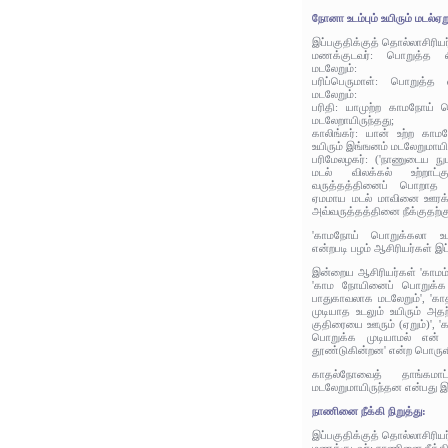
நோனா உடம்பும் உயிரும் மடல்ஏற
இப்பகுதிக்குத் தொல்லாசிரிய
மணக்குடவர்: பொறுத்த லில
மடலேறும்:
பரிப்பெருமாள்: பொறுத்த ல
மடலேறும்:
பரிதி: யாமுற்ற காமநோய் பொ
மடலேறாயிருந்தது;
காலிங்கர்: யான் உற்ற காம
உயிரும் இங்ஙனம் மடலேறுமாயிர
பரிமேலழகர்: ('நாணுடைய நு
மடல் விலக்கல் உற்றாட்
வருத்தத்தினைப் பொறாத உட
ஏமமாய மடல் மாவினை ஊரக் 
அவ்வருத்தத்தினை நீக்குதற்க
'காமநோய் பொறுக்கலா உடம்
என்றபடி பழம் ஆசிரியர்கள் இப
இன்றைய ஆசிரியர்கள் 'காமம் த
'காம நோயினைப் பொறுக்க இ
பாதுகாவலாக மடலேறும்', 'கா
முடியாத உடலும் உயிரும் அத
குதிரையை ஊரும் (ஏறும்)',
பொறுக்க முடியாமல் என் உ
தூண்டுகின்றன' என்ற பொருளி
காதல்நோவைத் தாங்கமாட்
மடலேறுமாயிருந்தன என்பது இ
நாணினை நீக்கி நிறுத்து:
இப்பகுதிக்குத் தொல்லாசிரிய