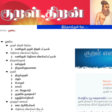
இத்தளத்துள் தேட...
செல்க:
முகப்பு
|
முகப்பு
குறள் திறன் தேர்வு
கணிஞன் குறள் திறன் பட்டியல்
குறள் எ
அதிகார விளக்கம் தேர்வு
கணிஞன் அதிகார விளக்கப்பட்டியல்
திருவள்ளுவர்
வள்ளுவர்
திருவள்ளுவமாலை
குறள்
திருக்குறள்
அறம்
நோனா உட
பொருள்
நாணினை 
காமம்
(அதிகா
பாட வேறுபாடு
குறள் 
குறளில் குறைகள்?
நறுஞ்செய்திகள்
பொழிப்பு (மு வரதராசன்):
(கா
துன்பத்தைப்) பொறுக்காத என் உ
குறளும் உரையும்
நாணத்தை நீக்கி நிறுத்திவிட
உரை ஆசிரியர்கள்
அதிகார விளக்கம் தேடல்