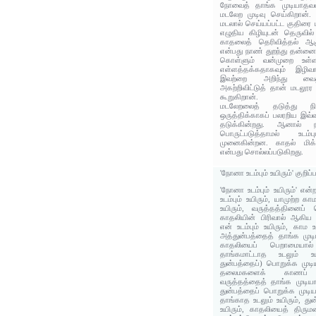
நோவைத் தாங்க முடியாதவன
மடலேற முடிவு செய்கிறான்
மடலால் செய்யப்பட்ட குதிரை 
எழுதிய கிழியுடன் தெருவில் 
காதலைத் தெரிவித்தல் ஆக
என்பது நாண் துறந்து தன்னைத
கொள்ளும் வன்முறை உள்ள
எள்ளத்தக்கதாகவும் இழிவா
இவற்றை அறிந்து வைத்
அகற்றிவிட்டுத் தான் மடலூ
கூறுகிறான்.
மடலேறலைத் தடுத்து நிற
ஒருத்திக்காகப் பலரறிய இவ
தடுக்கின்றது. ஆனால் 
பொருட்படுத்தாமல் உடம
முனைகின்றன. காதல்‌ மிக்
என்பது சொல்லப்படுகிறது.
'நோனா உடம்பும் உயிரும்' குறிப
'நோனா உடம்பும் உயிரும்' என
உடம்பும் உயிரும், யாமுற்ற க
உயிரும், வருத்தத்தினைப் 
காதலியின் பிரிவால் ஆகிய
என் உடம்பும் உயிரும், காம 
அத்துன்பத்தைத் தாங்க முடிய
காதலியைப் பெறாமையா
தாங்கமாட்டாத உடலும் உ
துன்பத்தைப்) பொறுக்க முடிய
தலைமகளைக் காணப் 
வருத்தத்தைத் தாங்க முடியாத
துன்பத்தைப் பொறுக்க முடிய
தாங்காத உடலும் உயிரும், து
உயிரும், காதலியைத் திருமண