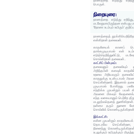
நாணத்தை எடுத்து எறிந்த
பொருள்.
நிறையுரை:
நாணத்தை எடுத்து எறிந்து,
மடலேறுமாயிருந்தன என்பது ப
'நோனா உடம்பும் உயிரும்' குறிப
நாணத்தைத் தூக்கியெறிந்த
என்கிறான் தலைவன்.
காதலியைக் காணப் பெறம
தாங்கமுடியாமல் என் உடம்
எடுத்தெறிந்துவிட்டு, ம
சொல்கிறான் தலைவன்..
காட்சிப் பின்புலம்:
தலைவனும் தலைவியும் ஒ
அறிந்தபின் களவுக் காதலில
உறவை அறியவரும் தலைவியி
காதலுக்கு உடன்படாமல் அவ
செய்கின்றனர். இதனால் தலை
முடியாமல் போகிறது. பல
சந்திக்க முயன்றும் பயன் 
அவனை மிகவும் வேதனைக்க
எந்த வகையானும் பெற்றே தீர
மடலூர்வதெனத் துணிகிறா
நன்மை தரும் துணை வேற
சொல்லிக் கொண்டிருக்கிறான்
இக்காட்சி:
என்ன முயன்றும் காதலியைக்
தொடரவே செய்கின்றன;
நினைந்து கொண்டிருக்கிற
உடலுக்கும் உயிருக்கும் மிகு