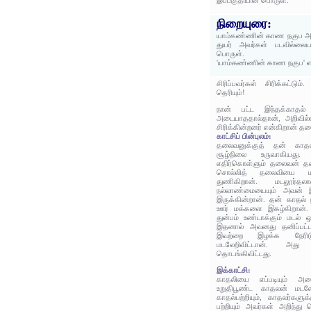
இப்பகுதியின் பொருள்.
நிறையுரை:
யாம்கண்ணின் காண நகுப அறிவ
துயர் அவர்கள் படவில்லைய
பொருள்.
'யாம்கண்ணின் காண நகுப' எ
சிரிப்பவர்கள் சிரிக்கட்டு
தெரியும்!
நான் பட்ட இந்தக்காதல்
அடையாததால்தான், அறிவில்ல
சிரிக்கின்றனர் என்கிறான் த
காட்சிப் பின்புலம்:
தலைவனுக்குத் தன் காத
சூழ்நிலை உருவாகியது
எதிர்கொள்ளும் தலைவன் த
சொல்லித் தலைவியை ம
துணிகிறான். மடலூர்
நல்லாண்மையையும் அவன் இ
இருக்கின்றான். தன் காதல
ஊர் மக்களை இகழ்கிறான். உட
துன்பம் உண்டாக்கும் மடல் 
இதனால் அவனது தனிப்பட்ட
இவற்றை இழக்க நேரிட
மடலேறிவிட்டான். அது
தொடங்கிவிட்டது.
இக்காட்சி:
காதலியை எப்படியும் அட
உறுதிபூண்ட காதலன் மடல
காதல்பற்றியும், காதலர்களு
பற்றியும் அவர்கள் அறிந்து