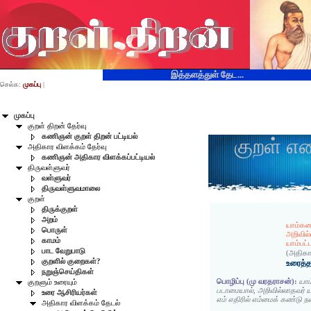
இத்தளத்துள் தேட...
செல்க:
முகப்பு
|
முகப்பு
குறள் திறன் தேர்வு
கணிஞன் குறள் திறன் பட்டியல்
குறள் எ
அதிகார விளக்கம் தேர்வு
கணிஞன் அதிகார விளக்கப்பட்டியல்
திருவள்ளுவர்
வள்ளுவர்
திருவள்ளுவமாலை
குறள்
திருக்குறள்
அறம்
யாம்க
பொருள்
அறிவில்
காமம்
யாம்பட்
பாட வேறுபாடு
(அதிகா
குறளில் குறைகள்?
உரைத்த
நறுஞ்செய்திகள்
பொழிப்பு (மு வரதராசன்):
யாம
குறளும் உரையும்
படாமையால், அறிவில்லாதவர்
உரை ஆசிரியர்கள்
எம் எதிரில் எம்மைக் கண்டு ந
அதிகார விளக்கம் தேடல்