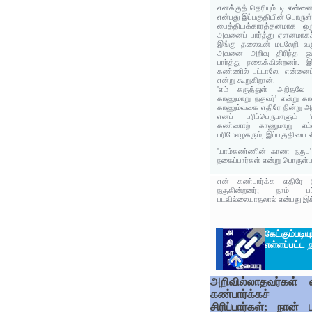
எனக்குத் தெரியும்படி என்னைப்
என்பது இப்பகுதியின் பொருள்
பைத்தியக்காரத்தனமாக ஒர
அவனைப் பார்த்து ஏளனமாகச் ச
இங்கு தலைவன் மடலேறி வருவ
அவனை அறிவு திரிந்த ஒ
பார்த்து நகைக்கின்றனர்
கண்ணில் பட்டாலே, என்னைப் 
என்று கூறுகிறான்.
'எம் கருத்துள் அறிதலே
காணுமாறு நகுவர்' என்று கா
காணும்வகை எதிரே நின்று அறி
எனப் பரிப்பெருமாளும் 'ய
கண்ணாற் காணுமாறு எம்ம
பரிமேலழகரும், இப்பகுதியை வ
'யாம்கண்ணின் காண நகுப' 
நகைப்பார்கள் என்று பொருள்பட
என் கண்பார்க்க எதிரே நி
நகுகின்றனர்; நாம் 
படவில்லையாதலால் என்பது இக்
கேட்கும்ப
எள்ளப்பட்ட
ந
அறிவில்லாதவர்கள் 
கண்பார்க்கச்
சிரிப்பார்கள்; நான் 