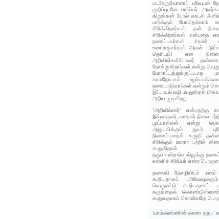
மடலேறுவோரைப் பரிவுடன் நோ
குறிப்புடனே பார்ப்பர். அவர
கிறுக்கன் போல் காட்சி அள
பார்க்கும் போதெல்லாம்
சிரிக்கிறார்கள். தன் நில
சிரிக்கிறார்கள் என்பதை 
நகைப்பவர்கள் அவன் 
உணராதவர்கள். அவன் படும்ப
தெரியும்! என நினைக
அறிவிலிகள்போலத் தன்னை 
நோக்குகிறார்கள் என்று வெகு
போராட்டத்துக்குட்படாத
காமநோயால் உழல்பவர்களைப
நகையாடுவார்கள் என்றும் சொ
இப்பாடல் வழி மடலூர்தல் மிகவு
அறிய முடிகிறது.
‘அறிவில்லார்’ என்பதற்கு 
இல்லாதவர், காதலர் நிலை பற்
முட்டாள்கள் என்று பொ
அனுபவிக்கும் துயர் ப
நினைப்பதைக் கருதி தன்ன
சிரிக்கும் ஊரார் பற்றிச் 
கூறுகிறான்.
நகுப என்ற சொல்லுக்கு நகைப்
எள்ளிச் சிரிப்பர் என்ற பொருள
தலைவி தோழியிடம் மனம் வ
கூறியதாகப் பரிமேலழகரு
வெகுண்டு கூறியதாகப் பரி
கருத்தைக் கொண்டுள்ளனர
கூறுவதாகப் கொள்வதே பொரு
'யாம்கண்ணின் காண நகுப' எ