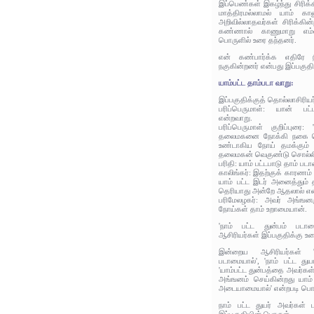
இப்பெண்கள் இகழ்ந்து சிரிக்கி
மாத்திரமல்லாமல் யாம் காண
அறிவில்லாதவர்கள் சிரிக்கின்ற
கண்ணால் காணுமாறு எம்ம
பொருளில் உரை தந்தனர்.
என் கண்பார்க்க எதிரே நி
நகுகின்றனர் என்பது இப்பகுத
யாம்பட்ட தாம்படா வாறு:
இப்பகுதிக்குத் தொல்லாசிரிய
பரிப்பெருமாள்: யான் பட
என்றவாறு.
பரிப்பெருமாள் குறிப்புரை
தலைமகனை நோக்கி நகை செய
உண்டாகிய நோய் தமக்கும் 
தலைமகன் வெகுண்டு சொல்ல
பரிதி: யாம் பட்டபாடு தாம் ப
காலிங்கர்: இதற்குக் காரணம
யாம் பட்ட இடர் அனைத்தும் 
தெரியாது அன்றே ஆதலால் என
பரிமேலழகர்: அவர் அங்ஙனஞ
நோய்கள் தாம் உறாமையான்.
'நாம் பட்ட துன்பம் படா
ஆசிரியர்கள் இப்பகுதிக்கு உர
இன்றைய ஆசிரியர்கள் '
படாமையால்', 'நாம் பட்ட து
'யாம்பட்ட துன்பத்தை அவர்கள
அங்ஙனம் செய்கின்றது யாம்
அடையாமையால்' என்றபடி பொர
நாம் பட்ட துயர் அவர்கள் 