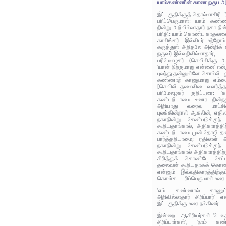
யாம்கண்ணின் காண நகுப அறி
இப்பகுதிக்குத் தொல்லாசிரிய
பரிப்பெருமாள்: யாம் கண
நின்று அறிவில்லாதார் நகா நின
பரிதி: யாம் கொண்ட காதலனைக்
காலிங்கர்: இவ்விடர் உற்றோ
கருத்துள் அறிதலே அன்றிக
நகுவர் இவ்வறிவில்லாதார்;
பரிமேலழகர்: (செவிலிக்கு 
'யான் நிற்குமாறு என்னை' 
புலந்து தன்னுள்ளே சொல்லியது
கண்ணாற் காணுமாறு எம்மை 
[செவிலி -தலைவியை வளர்த்த 
பரிமேலழகர் குறிப்புரை: 
கண்டறியாமை உணர நின்றத
அறியாது வரைவு மாட்சிம
புலக்கின்றாள் ஆகலின், ஏதில
நகாநின்று சேண்படுக்குந
கூறியதாங்கால், அதிகாரத்த
கண்டறியாமை-முன் தோழி தன் 
பார்த்தறியாமை; ஏதிலாள் 
நகாநின்று சேண்படுக்குந
கூறியதாங்கால் அதிகாரத்திற
சிரித்துக் கொண்டே சேட்ப
தலைவன் கூறியதாகக் கொண்ட
என்னும் இவ்வதிகாரத்திற்க
கொள்க - பரிப்பெருமாள் உரை ம
'எம் கண்ணால் காணும
அறிவில்லாதார் சிரிப்பார்' 
இப்பகுதிக்கு உரை நல்கினர்.
இன்றைய ஆசிரியர்கள் 'பேதை
சிரிப்பார்கள்', 'நாம்