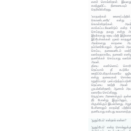
எனச் சொல்கிறாள். இவளது
கலந்துவிட்ட நிலையையும்
தெரிவிக்கிறது.
'காதலர்கள் ஊரைப்பற்றி
கொண்டனரே' என்று ஊ
கொள்கிறார்கள். அவர
காக்கப்படவேண்டும் என்ற 
செய்தது தவறு என்று அலர
இவர்களது உறவு பற்றி இழிவான
இப்பேச்சுக்கள் மூலம் காதல
அவர்களது காதலை அடக
நம்பினர்போலும். ஆனால் அல
செய்ய, தலைவனிடம் மலர்ந
வளர்வதாகவே, தலைவி எண்ண
தணிக்கச் செய்யாது வளர்க்
அவள்.
தீயை எண்ணெய் சொரிந்
நெய்யால் தீ கூடுமே
ஊதிப்பெரிதாக்கலாமே ஒழி
என்று தலைமகள் சொல்வ
உறுதிப்பாடு புலப்படுத்தப்பட
நெய்யை ஊற்றி அவள் 
முயல்கின்றனர்; ஆனால் அவ
வளரவே செய்கிறது.
நெருப்பை அணைக்கும் தன்மை
நீர் போன்று இருப்பினும்
மிகுவிக்கும் இயல்பினது. அது
பேசினாலும் காதல்தீ பற்றி
தணியாது என்பது உவமானத்தால்
'நுதுப்பேம்' என்றால் என்ன?
'நுதுப்பேம்' என்ற சொல்லுக்