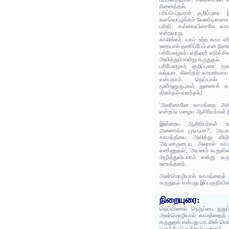
நினைத்தல்.
பரிப்பெருமாள் குறிப்புரை
களவொழுக்கம் வேண்டினமை க
பரிதி: கவ்வையினாலே கா
என்றவாறு.
காலிங்கர்: யாம் உற்ற காம எ
உரையால் தணிப்பேம் என நினை
பரிமேலழகர்: ஏதிலார் எடுக்க
அவித்தும் என்று கருதுதல்.
பரிமேலழகர் குறிப்புரை: மூ
வந்தன. கிளர்தற் காரணமாய 
என்பதாம். நெய்யால்
மூன்றனுருபுகள் துணைக் க
கிளர்தல்-வளர்தல்]
'அலரினானே காமத்தை அவிப
என்றபடி பழைய ஆசிரியர்கள் இ
இன்றைய ஆசிரியர்கள் 'ஊர
அணைக்க முடியுமா?', 'அயலா
காமத்தீயை அவித்து விடு
'அயலாருடைய அலரால் காம
எண்ணுதல்', 'அயலார் கூறுகி
அழித்துவிடலாம் என்று கர
உரைத்தனர்.
அலர்மொழியால் காமத்தைத் 
கருதுதல் என்பது இப்பகுதியி
நிறையுரை:
நெய்யினால் நெருப்பை நுதுப
அலர்மொழியால் காமத்தைத் 
கருதுதல் என்பது பாடலின் பொ
'நுதுப்பேம்' என்றால் என்ன?