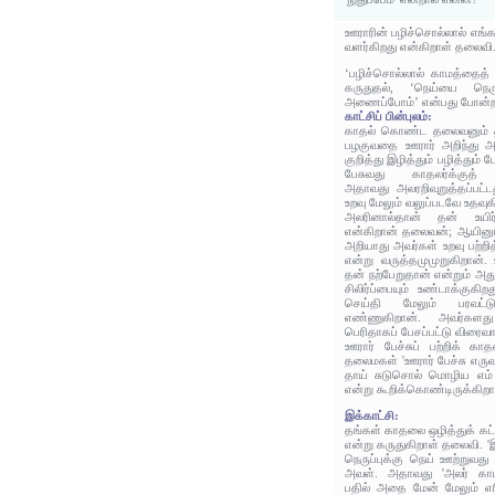
ஊராரின் பழிச்சொல்லால் எங்க
வளர்கிறது என்கிறாள் தலைவி
‘பழிச்சொல்லால் காமத்தைத்
கருதுதல், ‘நெய்யை நெர
அணைப்போம்’ என்பது போன்ற
காட்சிப் பின்புலம்:
காதல் கொண்ட தலைவனும் தல
பழகுவதை ஊரார் அறிந்து 
குறித்து இழித்தும் பழித்தும் 
பேசுவது காதலர்க்குத் தெ
அதாவது அலரறிவுறுத்தப்பட்ட
உறவு மேலும் வலுப்படவே உதவுக
அலரினால்தான் தன் உயிர்
என்கிறான் தலைவன்; ஆயினு
அறியாது அவர்கள் உறவு பற்றி
என்று வருத்தமுமுறுகிறான்.
தன் நற்பேறுதான் என்றும் அத
சிலிர்ப்பையும் உண்டாக்குகி
செய்தி மேலும் பரவட்ட
எண்ணுகிறான். அவர்களத
பெரிதாகப் பேசப்பட்டு விரைவா
ஊரார் பேச்சுப் பற்றிக் க
தலைமகள் 'ஊரார் பேச்சு எருவ
தாய் சுடுசொல் மொழிய எம் 
என்று கூறிக்கொண்டிருக்கிறா
இக்காட்சி:
தங்கள் காதலை ஒழித்துக் கட்
என்று கருதுகிறாள் தலைவி. 'இ
நெருப்புக்கு நெய் ஊற்றுவது
அவள். அதாவது 'அலர் காம
பதில் அதை மேன் மேலும் எர