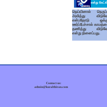
என்று கேட்கி
நெய்யினால் நெருப
அவித்து விடுவ
என்பதோடு ஒக்கு
ஊர்ப்பேச்சால் காமத்த
தணித்து விடுவ
என்று நினைப்பது.
Contact us:
admin@kuralthiran.com