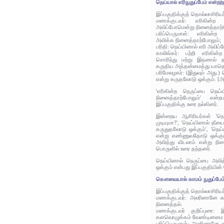
நெய்யால் எரிநுதுப்பேம் என்றற்
இப்பகுதிக்குத் தொல்லாசிரிய
மணக்குடவர்: எரிகின்ற 
அவிப்போமென்று நினைத்தாற்
பரிப்பெருமாள்: எரிகின்
அவிக்க நினைத்தாற்போலும்;
பரிதி: நெய்யினால் எரி அவிப்ப
காலிங்கர்: பற்றி எரிகின
சொரிந்து மற்று இதனால் 
கருதிய அத்தன்மைத்து யாதெ
பரிமேலழகர்: (இதுவும் அது.)
என்று கருதலோடு ஒக்கும். [
'எரிகின்ற நெருப்பை நெய
நினைத்தாற்போலும்' என்ற
இப்பகுதிக்கு உரை நல்கினர்.
இன்றைய ஆசிரியர்கள் 'நெய
முடியுமா?', 'நெய்யினால் தீ
கருதுதலோடு ஒக்கும்', 'நெய
என்று எண்ணுவதோடு ஒக்கும்
அவித்து விடலாம் என்று நி
பொருளில் உரை தந்தனர்.
நெய்யினால் நெருப்பை அவி
ஒக்கும் என்பது இப்பகுதியின்
கௌவையால் காமம் நுதுப்பேம
இப்பகுதிக்குத் தொல்லாசிரிய
மணக்குடவர்: அலரினானே க
நினைத்தல்.
மணக்குடவர் குறிப்புரை:
களவொழுக்கம் வேண்டினமை க
பரிப்பெருமாள்: அலரினானே