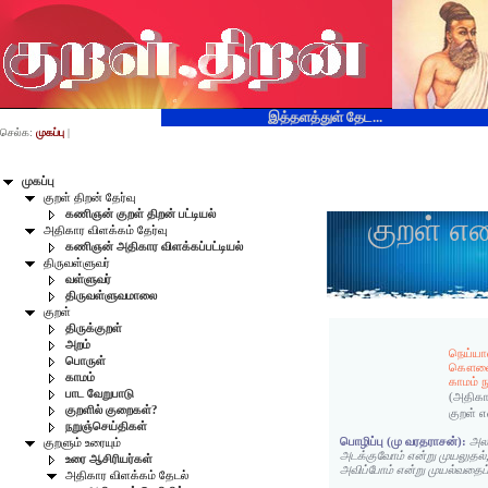
இத்தளத்துள் தேட...
செல்க:
முகப்பு
|
முகப்பு
குறள் திறன் தேர்வு
கணிஞன் குறள் திறன் பட்டியல்
குறள் எ
அதிகார விளக்கம் தேர்வு
கணிஞன் அதிகார விளக்கப்பட்டியல்
திருவள்ளுவர்
வள்ளுவர்
திருவள்ளுவமாலை
குறள்
திருக்குறள்
அறம்
நெய்யால
பொருள்
கௌவை
காமம்
காமம் ந
பாட வேறுபாடு
(அதிகா
குறளில் குறைகள்?
குறள் 
நறுஞ்செய்திகள்
பொழிப்பு (மு வரதராசன்):
அலர
குறளும் உரையும்
அடக்குவோம் என்று முயலுதல்,
உரை ஆசிரியர்கள்
அவிப்போம் என்று முயல்வதைப
அதிகார விளக்கம் தேடல்