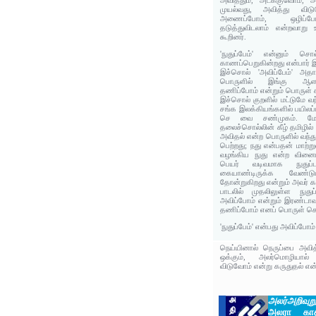
அவித்தும், அடக்குவோம், 
முயல்வது, அவித்து விடு
அணைப்போம், ஒழிப்போம
தடுத்துவிடலாம் என்றவாறு 
கூறினர்.
'நுதுப்பேம்' என்னும் ச
காணப்பெறுகின்றது என்பார் இ 
இச்சொல் 'அவிப்பேம்' அதா
பொருளில் இங்கு ஆளப்ப
தணிப்போம் என்றும் பொருள் க
இச்சொல் குறளில் மட்டுமே வந
சங்க இலக்கியங்களில் பயிலப்
செ வை சண்முகம். மே
தலைச்சொல்லின் கீழ் தமிழில் 
அவிதல் என்ற பொருளில் வந்து
பெற்றது; நது என்பதன் மாற்ற
வழங்கிய நுது என்ற வினைய
பெயர் வடிவமாக நுதுப்
கையாண்டிருக்க வேண்ட
தோன்றுகிறது என்றும் அவர் கரு
பாடலில் முதலிலுள்ள நுது
அவிப்போம் என்றும் இரண்டாவ
தணிப்போம் எனப் பொருள் க
'நுதுப்பேம்' என்பது அவிப்போ
நெய்யினால் நெருப்பை அவி
ஒக்கும், அலர்மொழியால
விடுவோம் என்று கருதுதல் என்
அலர்அறிவுறு
அலரா காத