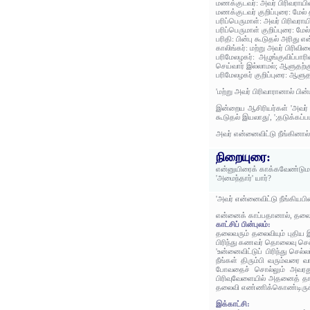
மணக்குடவர்: அவர் பிரிவராயின்
மணக்குடவர் குறிப்புரை: மே
பரிப்பெருமாள்: அவர் பிரிவராயி
பரிப்பெருமாள் குறிப்புரை: 
பரிதி: பின்பு கூடுதல் அரிது எ
காலிங்கர்: மற்று அவர் பிரிவ
பரிமேலழகர்: அழுங்குவிப்பார
செய்வார் இல்லாமல்; ஆளுதற்
பரிமேலழகர் குறிப்புரை: ஆளு
'மற்று அவர் பிரிவாரானால் பின
இன்றைய ஆசிரியர்கள் 'அவர் ப
கூடுதல் இயலாது', ';தடுக்கப்ப
அவர் என்னைவிட்டு நீங்கினால்
நிறையுரை:
என்னுயிரைக் காக்கவேண்டுமான
'அமைந்தார்' யார்?
'அவர் என்னைவிட்டு நீங்கியபி
என்னைக் காப்பதானால், தலைவர் 
காட்சிப் பின்புலம்:
தலைவரும் தலைவியும் புதி
பிரிந்து கணவர் தொலைவு செல
'உன்னைவிட்டுப் பிரிந்து செ
நீங்கள் திரும்பி வரும்வரை வ
போவதைச் சொல்லும் அவரது ப
பிரிவுவேளையில் அதனைத் தாங
தலைவி எண்ணிக்கொண்டிருக்
இக்காட்சி: