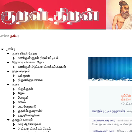
செல்க:
முகப்பு
|
முகப்பு
குறள் திறன் தேர்வு
கணிஞன் குறள் திறன் பட்டியல்
அதிகார விளக்கம் தேர்வு
கணிஞன் அதிகார விளக்கப்பட்டியல்
திருவள்ளுவர்
வள்ளுவர்
திருவள்ளுவமாலை
குறள்
திருக்குறள்
அறம்
ஓம்பின்
பொருள்
நீங்கின
காமம்
(அதிகா
பாட வேறுபாடு
குறளில் குறைகள்?
பொழிப்பு (மு வரதராசன்):
காத
நறுஞ்செய்திகள்
குறளும் உரையும்
மணக்குடவர் உரை:
காக்கலாமா
மேல் தலைமகன் கூறிய சொற்க
உரை ஆசிரியர்கள்
அதிகார விளக்கம் தேடல்
பரிமேலழகர் உரை:
(இதுவும் 