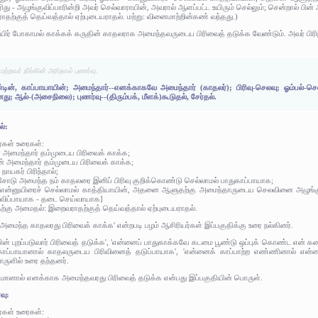
அரிது - அழுங்குவிப்பாரின்றி அவர் செல்வாராயின், அவரால் ஆளப்பட்ட உயிரும் செல்லும்; சென்றால் பி
ற்குத் தெய்வத்தால் ஏற்புடையராதல். மற்று: வினைமாற்றின்கண் வந்தது.)
உயிர் போகாமல் காக்கக் கருதின் காதலராக அமைந்தவருடைய பிரிவைத் தடுக்க வேண்டும். அவர் பிரிந்த
ற்றவர் நீங்கின் அரிதால் புணர்வு.
ின், காப்பாயாயின்; அமைந்தார்--எனக்காகவே அமைந்தார் (காதலர்); பிரிவு-செலவு; ஓம்பல்-செல்ல
; ஆல்-(அசைநிலை); புணர்வு--(திரும்பக், மீளக்)கூடுதல், சேர்தல்.
ல்:
ர்கள் உரைகள்:
 அமைந்தார் தம்முடைய பிரிவைக் காக்க;
ன் அமைந்தார் தம்முடைய பிரிவைக் காக்க;
 நாயகர் பிரிந்தால்;
்சோடு அமைந்த நம் காதலரை இனிப் பிரிவு குறிக்கொண்டு செல்லாமல் பாதுகாப்பாயாக;
.) என்னுயிரைச் செல்லாமல் காத்தியாயின், அதனை ஆளுதற்கு அமைந்தாருடைய செலவினை அழுங்குவ
ுவிப்பாயாக - தடை செய்வாயாக]
தற்கு அமைதல்: இறைவராதற்குத் தெய்வத்தால் ஏற்புடையராதல்.
மைந்த காதலரது பிரிவைக் காக்க' என்றபடி பழம் ஆசிரியர்கள் இப்பகுதிக்கு உரை நல்கினர்.
பின் புறப்படுவார் பிரிவைத் தடுக்க', 'என்னைப் பாதுகாக்கவே கடமை பூண்டு ஒப்புக் கொண்ட என்
ாதுகாப்பாயானால் காதலருடைய பிரிவினைத் தடுப்பாயாக', 'என்னைக் காப்பாற்ற எண்ணினால் 
ொருளில் உரை தந்தனர்.
மானால் எனக்காக அமைந்தவரது பிரிவைத் தடுக்க என்பது இப்பகுதியின் பொருள்.
வு:
ர்கள் உரைகள்: