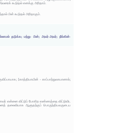
ன் அவரைக் கூடுதல் எனக்கு அரிதாம்.
ால் பின் கூடுதல் அரிதாகும்.
ாமல் தடுக்க; மற்று- பின்; அவர்-அவர்; நீங்கின்-
ிப்பாயாக; [காத்தியாயின் - காப்பாற்றுவாயானால்;
 கணவர் என்னை விட்டுப் போகிற எண்ணத்தை விட்டுவிட
என்னைத் தலைவியாக ஆளுதற்குப் பொருந்தியவருடைய