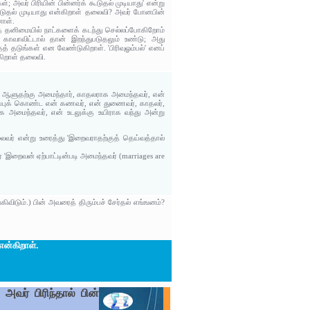
 அவர் பிரியின் பின்னர்க் கூடுதல் முடியாது' என்று
கூடுதல் முடியாது என்கிறாள் தலைவி? அவர் போனபின்
னாள்.
டித் தனிமையில் நாட்களைக் கடந்து செல்லப்போகிறோம்
ாவாவிட்டால் தான் இறந்துபடுதலும் உண்டு; அது
் தடுங்கள் என வேண்டுகிறாள். 'பிரிவுஓம்பல்' எனப்
கிறாள் தலைவி.
ிரை ஆளுதற்கு அமைந்தார், காதலராக அமைந்தவர், என்
ஒப்புக் கொண்ட என் கணவர், என் துணைவர், காதலர்,
அமைந்தவர், என் உடலுக்கு உயிராக வந்து அன்று
வர் என்று உரைத்து 'இறைவராதற்குத் தெய்வத்தால்
இறைவன் ஏற்பாட்டின்படி அமைந்தவர் (marriages are
விடும்.) பின் அவரைத் திரும்பச் சேர்தல் எங்ஙனம்?
என்கிறாள்.
வர் பிரிந்தால் பின்