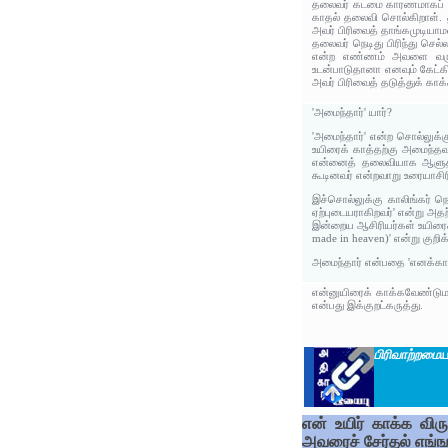
தலைவர் கடமை காரணமாகப் புறப
காதல் தலைவி சொல்கிறாள். தல
அவர் பிரிவைத் தாங்கமுடியாமல
தலைவர் நெடிது பிரிந்து செல
என்ற எண்ணம் அவளை வருத்த
உடன்பாடுதானா எனவும் கேட்கி
அவர் பிரிவைத் தடுத்துக் கா
'அமைந்தார்' யார்?
'அமைந்தார்' என்ற சொல்லுக்
உயிரைக் காத்தற்கு அமைந்தவ
என்னைத் தலைவியாக ஆளுதற்
கூடினவர் என்றவாறு உரையாசிர
இச்சொல்லுக்கு காலிங்கர் 
ஏற்புடையராகிறவர்' என்று அதற்
இன்றைய ஆசிரியர்கள் உயிரைக
made in heaven)' என்று குறிக்
அமைந்தார் என்பதை 'எனக்கா
என்னுயிரைக் காக்கவேண்டுமான
என்பது இக்குறட்கருத்து.
பிரிவாற்றமை
ய
என் உயிர் காக்க விர
அவரைச் சேர்தல் எங்