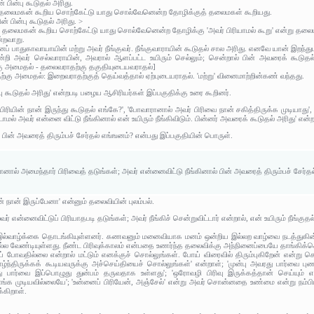
 பின்பு கூடுதல் அரிது.
ல் தலைமகன் கூறிய சொற்கேட்டு யாது சொல்வேனென்ற தோழிக்குத் தலைமகள் கூறியது.
ன் பின்பு கூடுதல் அரிது. >
மேல் தலைமகன் கூறிய சொற்கேட்டு யாது சொல்வேனென்ற தோழிக்கு 'அவர் பிரியாமல் கூறு' என்று தலை
ன்றவாறு.
ினைப் பாதுகாவாயாயின் மற்று அவர் நீங்குவர். நீங்குவாராயின் கூடுதல் சால அரிது. எனவே யான் இறந்
ின்றி அவர் செல்வாராயின், அவரால் ஆளப்பட்ட உயிரும் செல்லும்; சென்றால் பின் அவரைக் கூடுதல
கு அமைதல் - தலைவராதற்கு தகுதியுடையவராதல்]
தற்கு அமைதல்: இறைவராதற்குத் தெய்வத்தால் ஏற்புடையராதல். 'மற்று' வினைமாற்றின்கண் வந்தது.
்பு கூடுதல் அரிது' என்றபடி பழைய ஆசிரியர்கள் இப்பகுதிக்கு உரை கூறினர்.
ிரியின் நான் இருந்து கூடுதல் எங்கே?', 'போவாரானால் அவர் பிரிவை நான் சகித்திருக்க முடியாது
டாமல் அவர் என்னை விட்டு நீங்கினால் என் உயிரும் நீங்கிவிடும். பின்னர் அவரைக் கூடுதல் அரிது' என
 பின் அவரைத் திரும்பச் சேர்தல் எங்ஙனம்? என்பது இப்பகுதியின் பொருள்.
ால் அமைந்தார் பிரிவைத் தடுங்கள்; அவர் என்னைவிட்டு நீங்கினால் பின் அவரைத் திரும்பச் சேர்த
ன் நான் இருப்பேனா' என்னும் தலைவியின் புலம்பல்.
என்னைவிட்டுப் பிரியாதபடி தடுங்கள்; அவர் நீங்கிச் சென்றுவிட்டார் என்றால், என் உயிரும் நீங்குதல்
ய இல்வாழ்க்கை தொடங்கியுள்ளனர். கணவனும் மனைவியாக மனம் ஒன்றிய இல்லற வாழ்வை நடத்துக
்ல வேண்டியுள்ளது. நீண்ட பிரிவுக்காலம் என்பதை உணர்ந்த தலைவிக்கு அந்நினைப்பையே தாங்கி
ல்லப் போவதில்லை என்றால் மட்டும் எனக்குச் சொல்லுங்கள். போய் விரைவில் திரும்புகிறேன் என்ற
ாழ்ந்திருக்கக் கூடியவருக்கு அச்செய்தியைச் சொல்லுங்கள்' என்றாள்; 'முன்பு அவரது பார்வை புணர்ச
ார்வை இப்பொழுது துன்பம் தருவதாக உள்ளது'; 'ஒரோவழி பிரிவு இருக்கத்தான் செய்யும் எ
்க முடியவில்லையே'; 'உன்னைப் பிரியேன், அஞ்சேல்' என்று அவர் சொன்னதை உண்மை என்று நம்பியது
கிறாள்.