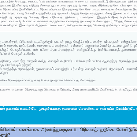
்பட்டுச் செல்லும் சமயம். 'என் உயிரைக் காப்பதானால் கணவர் என்னைவிட்டு நீங்குதலைத் தடுங்கள்;
ைவர் இப்பொழுது பிரிந்து சென்றாலும் கடமை முடிந்து திரும்ப வந்து விடுவார்தானே. பின் ஏன் 
் அவள் உயிர் நீங்கிவிடுமாம். அவள் உயிருடன் இருந்தால்தானே சேரமுடியும் என்பதால் அவ்விதம் கூறி
்லப்போகிறார் என்ற செய்தி வந்ததிலிருந்து தலைவி மிகுந்த வேதனையுற்றாள். அவர் இல்லாமல் எப்ப
ியது. ஏதாவது செய்து அவர் பிரிவைத் தடுக்க முயல்கிறாள். இறுதியில்அவர் பிரிவினைக் க
றாள். என் உயிர் போகாமல் காக்கக் கருதினால் எனக்குத் தலைவராக அமைந்தவர் பிரிந்து செல்வதைத
க்க என்கிறாள். இவ்வாறாக ஆற்றமாட்டாமல் பல வழிகளிலும் கணவரது பிரிவைத் தடுக்கமுயன்று பார்க்
கு அமைந்தார், பிரியாமல் கூடியிருக்கும் நாயகர், நமது நெஞ்சோடு அமைந்த நம் காதலர், என்னுய
ராம் காதலர், புறப்படுவார், காதலராக அமைந்தவர், என்னைப் பாதுகாக்கவென்றே கடமை பூண்டு 
குப் பொருந்தியவர், என் உயிரை ஆள அமைந்தவர், என்னுயிர்க்கு இன்றியமையாத் துணைவராக 
ியர்கள் பொருள் கூறினர்.
நெஞ்சோடு அமைந்த காதலர் என்று பொருள் கூறினார். பரிமேலழகர் உயிரை ஆளுதற்கு அமைந்த தலை
கு விளக்கமும் தந்தார்.
் காத்தற்கு அமைந்தவர், துணையாகப் பொருந்தியவர் என்று பொருள் கூறினர். தேவநேயப் பாவாணர் '
கிறார்.
கவே அமைந்தவர்' என்று காதலி கருதுவதாகக் கொள்வது பொருத்தம்.
ால் எனக்காக அமைந்தாரது பிரிவைத் தடுங்கள்; அவர் என்னைவிட்டு நீங்கினால் (என் உயிரும் நீங்கி
ால் தலைவி கடைசிநேர முயற்சியாகத் தலைவன் செலவினால் தன் உயிர் நீங்கிவிடுமே 
ும்பினால் எனக்காக அமைந்தவருடைய பிரிவைத் தடுக்க வேண்டும். அ
ஙனம்?