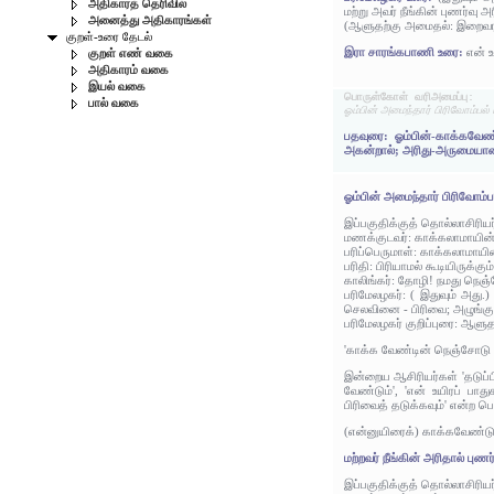
அதிகாரத் தெரிவில்
மற்று அவர் நீங்கின் புணர்வு 
அனைத்து அதிகாரங்கள்
(ஆளுதற்கு அமைதல்: இறைவராத
குறள்-உரை தேடல்
இரா சாரங்கபாணி உரை:
என் 
குறள் எண் வகை
அதிகாரம் வகை
இயல் வகை
பொருள்கோள் வரிஅமைப்பு:
பால் வகை
ஓம்பின் அமைந்தார் பிரிவோம்பல் ம
பதவுரை: ஓம்பின்-காக்கவேண்ட
அகன்றால்; அரிது-அருமையானது
ஓம்பின் அமைந்தார் பிரிவோம்ப
இப்பகுதிக்குத் தொல்லாசிரிய
மணக்குடவர்: காக்கலாமாயின்
பரிப்பெருமாள்: காக்கலாமாயி
பரிதி: பிரியாமல் கூடியிருக்கும்
காலிங்கர்: தோழி! நமது நெஞ
பரிமேலழகர்: ( இதுவும் அது
செலவினை - பிரிவை; அழுங்க
பரிமேலழகர் குறிப்புரை: ஆளு
'காக்க வேண்டின் நெஞ்சோடு அ
இன்றைய ஆசிரியர்கள் 'தடுப்
வேண்டும்', 'என் உயிரப் ப
பிரிவைத் தடுக்கவும்' என்ற ப
(என்னுயிரைக்) காக்கவேண்டு
மற்றவர் நீங்கின் அரிதால் புணர்
இப்பகுதிக்குத் தொல்லாசிரிய