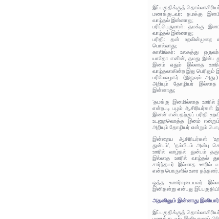
இப்பகுதிக்குத் தொல்லாசிரிய
மணக்குடவர்: தமக்கு இனமி
வாழ்தல் இன்னாது;
பரிப்பெருமாள்: தமக்கு இனம
வாழ்தல் இன்னாது;
பரிதி: தன் உறவின்முறை 
பொல்லாது;
காலிங்கர்: உலகத்து ஒருவர
யாதோ எனின், தமது இன்ப த
இனம் ஏதும் இல்லாத ஊரின
வாழ்தலாகின்ற இது பெரிதும் 
பரிமேலழகர்: (இதுவும் அது.) 
அறியும் தோழியர் இல்லாத 
இன்னாது;
'தமக்கு இனமில்லாத ஊரில் இ
என்றபடி பழம் ஆசிரியர்கள் இ
இனன் என்பதற்குப் பரிதி உறவ
உடனுறவொத்த இனம் என்றும் 
அறியும் தோழியர் என்றும் பொர
இன்றைய ஆசிரியர்கள் 'உற
துன்பம்', 'தம்மிடம் அன்பு 
ஊரில் வாழ்தல் துன்பம் தரும்
இல்லாத ஊரில் வாழ்தல் துன
சார்ந்தவர் இல்லாத ஊரில் வ
என்ற பொருளில் உரை தந்தனர்
ஒத்த உணர்வுடையவர் இல்லா
இனிதன்று என்பது இப்பகுதிய
அதனினும் இன்னாது இனியார்ப்
இப்பகுதிக்குத் தொல்லாசிரிய
மணக்குடவர்: இனியாரைப் பிர