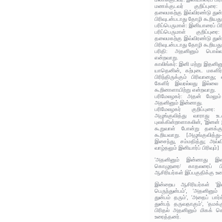
மணக்குடவர் குறிப்புரை
தலைமகற்கு இவ்விரண்டு துன்
பிரிவுடன்படாது தோழி கூறியது
பரிப்பெருமாள்: இனியாரைப் ப
பரிப்பெருமாள் குறிப்புர
தலைமகற்கு இவ்விரண்டு துன்
பிரிவுடன்படாது தோழி கூறியது
பரிதி: அதனினும் பொல்ல
என்றவாறு.
காலிங்கர்: இனி மற்று இதனி
யாதெனின், கற்புடை மகளிர
பிரிந்திருக்கும் பிரிவானத
கேளிர் இவரல்லது இல்லை
கூறினாளாயிற்று என்றவாறு.
பரிமேலழகர்: அதன் மேலும்
அதனினும் இன்னாது.
பரிமேலழகர் குறிப்பு
அழுங்குவித்து வாராது உட
புலக்கின்றாளாகலின், 'இனன் 
கூறுவாள் போன்று தனக்க
கூறியவாறு. [அழுங்குவித்து-
இசைந்து, சம்மதித்து; அவ்
வாழ்தலும் இனியார்ப் பிரிவும்]
'அதனினும் இன்னாது இன
கொழுநரை/ காதலரைப் பி
ஆசிரியர்கள் இப்பகுதிக்கு உர
இன்றைய ஆசிரியர்கள் 'இன
பெருந்துன்பம்', 'அதனினு
துன்பம் தரும்', 'அதைப் பார்
துன்பந் தருவதாகும்', 'த
பிரிதல் அதனினும் மிகக் க
உரைத்தனர்.