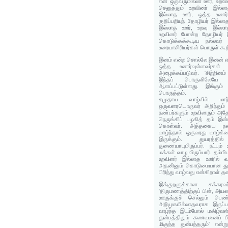
என ஒருவருமில்லா ஊர், உறவில
செலுத்தும் உறவினர் இல்லா
இல்லாத ஊர், ஒத்த உணர்
குறிப்பறியுந் தோழியர் இல்லா
இல்லாத ஊர், உறவு இல்லாத 
உறவினர் போன்ற தோழியர் இ
கொடுக்கக்கூடிய நல்லவர்
உரையாசிரியர்கள் பொருள் கூற
இனம் என்ற சொல்லே இனன் என
ஒத்த உணர்வுள்ளவர்கள்
அழைக்கப்படுவர். 'சிற்றின
இந்தப் பொருளிலேய
ஆளப்பட்டுள்ளது. இங்கு
பொருத்தம்.
சமுதாய வாழ்வில் மாந
ஒருவரையொருவர் அறிந்தும் 
நண்பர்களும் உறவினரும் அதே
நெருங்கிப் பழகித் தம் இன்
கொள்வர். அத்தகைய நன்
வாழ்ந்தால் ஒருவரது வாழ்க்
இருக்கும். துயரத்
துணையாயுமிருப்பர். நட்பும
மக்கள் வாழ விரும்பார். தம்மிட
உறவினர் இல்லாத ஊரில் வாழ
அதனினும் கொடுமையான து
பிரிந்து வாழ்வது என்கிறாள் 
இக்குறளுக்கான சக்கரவ
'திருமணத்திற்குப் பின், அ
ஊருக்குச் செல்லும் பெண
அறிமுகமில்லாதவராக இருப்ப
வாழ்ந்த இடம்போல் மகிழ்வளி
துன்பத்திலும் கணவனைப் பி
மிகுந்த துன்பந்தரும்' எ