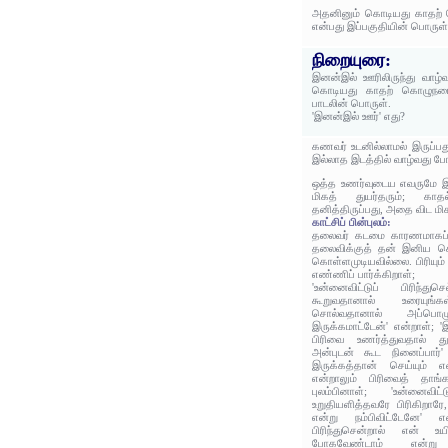
அதனினும் கொடியது காதற் கொ
என்பது இப்பகுதியின் பொருள்
நிறையுரை:
இனன்இல் ஊரிலிருந்து வாழ்
கொடியது காதற் கொழுநரைப் 
பாடலின் பொருள்.
'இனன்இல் ஊர்' எது?
கணவர் உடனில்லாமல் இருப்ப
இல்லாத இடத்தில் வாழ்வது போ
ஒத்த உணர்வுடைய எவருமே இல்
மிகத் துயர்தரும்; காத
தனித்திருப்பது, அதை விட மி
காட்சிப் பின்புலம்:
தலைவர் கடமை காரணமாகப் பிர
தலைவிக்குத் தன் இனிய கொழ
கொள்ளமுடியவில்லை. பிரியும
எண்ணிப் பார்க்கிறாள்;
'உன்னைவிட்டுப் பிரிந்து
கூறுவதானால் உரையுங
சொல்வதானால் அப்பொ
இருக்கமாட்டேன்' என்றாள்; 
பிரிவை உணர்த்துவதால் து
அன்புடன் கூட நினைப்பார்'
இருக்கத்தான் செய்யும் 
என்றாலும் பிரிவைத் தாங்
புலம்பினாள்; 'உன்னைவிட
உறுதியளித்தவரே பிரிகிறா
என்று நம்பிவிட்டேனே' 
பிரிந்துசென்றால் என் உய
போகவேண்டாம் என்ற