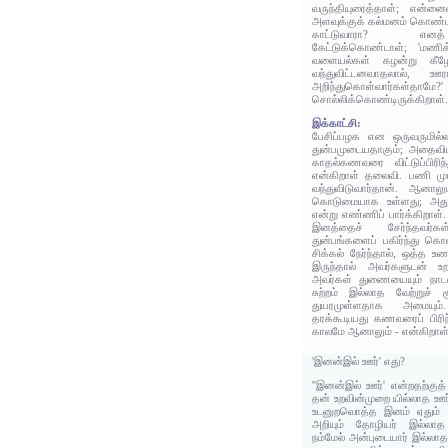
வருந்தியுரைத்தாள்; என்னை
அளவுக்குக் கல்மனம் கொண்டவ
காட்டுவாரா? எனத
கேட்டுக்கொண்டாள்; 'மணிக
வளையல்கள் கழன்று கீழே 
வந்துவிட்டனவாதலால், 
அறிந்துகொள்வார்
சொல்லிக்கொண்டிருக்கிறாள்
இக்காட்சி:
பேசிப்பழக என ஒருவருமில்ல
துன்பமுடையதாகும்; அதைவிட
காதல்கணவரை விட்டுப்பிரிந
என்கிறாள் தலைவி. பணி முடி
வந்துவிடுவார்தான். ஆனாலு
கொடுமையாக உள்ளது; அது 
என்று எண்ணிப் பார்க்கிறாள்.
இனத்தைச் சேர்ந்தவர்
துன்பங்களைப் பகிர்ந்து கொ
சிக்கல் நேர்ந்தால், ஒத்த உ
இருந்தால் அவர்களுடன் உ
அவர்கள் துணையையும் நாடலா
சுற்றம் இல்லாத வேற்றுச் 
துயரமுள்ளதாக அமையும்
தரக்கூடியது கணவரைப் பிரிந
காலமே ஆனாலும் - என்கிறாள
'இனன்இல் ஊர்' எது?
''இனன்இல் ஊர்' என்றதற்குத
தன் உறவின்முறை யில்லாத ஊர்
உடனுறவொத்த இனம் ஏதும் இல
அறியும் தோழியர் இல்லாத
நம்மேல் அன்புடையார் இல்லா