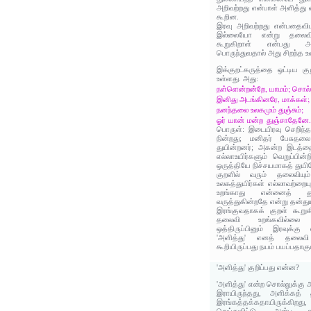
அறிவற்றது என்பாள் அளித்து 
கூறின.
இரவு அறிவற்றது என்பதைவி
இல்லையோ என்று தலைவி 
கூறுகிறாள் என்பது அதி
பொருந்துவதால் அது சிறந்த உ
இக்குறட்கருத்தை ஒட்டிய க
உள்ளது. அது:
நள்ளென்றன்றே, யாமம்; சொல் 
இனிது அடங்கினரே, மாக்கள்; 
நனந்தலை உலகமும் துஞ்சும்;
ஓர் யான் மன்ற துஞ்சாதேனே
பொருள்: இடையிரவு செறிந
நின்றது; மனிதர் பேசுதல
துயின்றனர்; அகன்ற இடத்த
எல்லாஉயிர்களும் வெறுப்பின்ற
ஒருத்தியே நிச்சயமாகத் துய
குறளில் வரும் தலைவியும்
உலகத்துயிர்கள் எல்லாவற்றை
உறங்காது என்னைத் 
வருத்துகின்றதே என்று தன்துய
இரங்குவதாகக் குறள் கூறுகி
தலைவி உறங்கவில்லை 
ஒத்திருப்பினும் இரவுக்க
'அளித்து' எனத் தலைவி
கூறியிருப்பது நயம் பயப்பதாக
'அளித்து' குறிப்பது என்ன?
'அளித்து' என்ற சொல்லுக்கு 
இராயிருந்தது, அளிக்கத் 
இரங்கத்தக்கதாயிருக்கிற