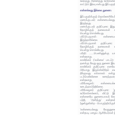
உலகத்து அனைத்து உயிர்களைய
காட்டும் இரவு என்பது இப்பகு
என்னல்லது இல்லை துணை:
இப்பகுதிக்குத் தொல்லாசிரிய
மணக்குடவர்: என்னையல்லத
இருந்தது.
மணக்குடவர் குறிப்புரை: இத
தோழிக்குத் தலைமகள் கண
யென்று சொல்லியது.
பரிப்பெருமாள்: என்னை
இருந்தாரில்லை.
பரிப்பெருமாள் குறிப்பு
தோழிக்குத் தலைமகள் கண
யென்று சொல்லியது.
பரிதி: ......பெண்ணுக்க
என்றவாறு.
காலிங்கர் ('என்னல' பாடம்
தனக்கு வேறு ஒரு துணை இயல்
காலிங்கர் குறிப்புரை: என
பிரியாது இருக்கின்றேம் 
நீங்குவது எக்காலம் என
படர்மெலிவினை உரைத்தவா
என்றவாறு.
பரிமேலழகர்: என்னை
உடைத்தாயிற்றில்லை.
பரிமேலழகர் குறிப்புரை:
உயிர்களெல்லாம், விட்டு 
என்னையே துணையாகக் கோடலி
பற்றி, 'அளித்து' என்றாள்
[ஒன்றுகின்ற - பொருந்தியிருக
'என்னையல்லது வேறுதுண
என்றபடி பழைய ஆசிரியர்கள் இ