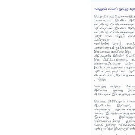
மன்னுயிர் எல்லாம் துயிற்றி அள
இப்பகுதிக்குத் தொல்லாசிரிய
மணக்குடவர்: இவ்விரா அளித
வாழ்கின்ற உயிர்களெல்லாவற்ற
பரிப்பெருமாள்: இவ்விரா அளி
வாழ்கின்ற உயிர்களெல்லாவற்ற
பரிதி: சகல சீவனும் பொசி
செய்தாரோ............;
காலிங்கர்:( தோழி! உலகத்
அனைத்தையும் துயிலப்பண்ணி
இராக்காலம் என்கின்ற இது
பரிமேலழகர்: (இரவின் கொட
இரா அளித்தாயிருந்தது; உ
உயிர்களையெல்லாம் தானே
[துயிலப்பண்ணுதலால் - தூங்க
பரிமேலழகர் குறிப்புரை: 'துய
வினையெச்சம், அவாய் நிலை
முடிந்தது.
'உலகத்து உயிர்கள் அனைத
அளிக்கத் தக்கது இராக்
ஆசிரியர்கள் இப்பகுதிக்கு உர
இன்றைய ஆசிரியர்கள் 'எல்லா 
அருளியபின் இரவிற்கு',
உயிர்களையும் தூங்கவைத்து
செய்யும் இராத்திரியானது தான
'இரவானது இரங்கத்தக
உயிர்களையெல்லாந் தூங்க
நிலைபெறுகின்ற உயிர்களைய
அன்பு காட்டும் இரவுக்கும்' எ