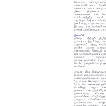
இவற்றைத் தாங்கமுடியாதி
கணவரின்றி கடல் அளவில
தன்னால் எப்படிக் கடக்க முட
இல்லம் திரும்பாமல் க
பகைமைக்கண் என் செய்
கடல்போன்றிருந்த காமம் 
அதனினும் பெரிதாக உள்ளதே;
நீரைக்கடந்து கரைகாண முடி
இவ்வாறு தன் எண்ணங்களை
தலைவி வெளிப்படுத்திக் கொண
இக்காட்சி:
நள்ளிரவு. சுற்றிலும் இரு
துணையாக இருக்கிறது. உலக
காரணமாகப் பிரிந்து சென
தோன்றி அவளை வருத்து
எண்ணுகிறாள். இரவையும் நி
உலக உயிர்களையெல்லாம் அன்ப
தன்னைத் தனக்குத
கொண்டிருக்கிறதே! நானும் 
இரவுமே ஒன்றுக்கொன்று த
என்கிறாள்.
'அந்தோ! இந்த இராப்பொழுத
போலும்! உலகத்து உயிர்களை எ
தானொருத்தியைமட்டும் த
அது மிகவும் இரங்கத்தக்கத
அவள். இரவு உலகத்தைத் துயிற்
கிடக்கிறது, நானும் 
தூங்கமுடியாமல் இருக்கிறே
துணையானது; என்னைத்
துணையில்லையாயிருக்கி
தன்னுடைய படர்மெலிவினை உர
துணையோடுள்ள உயிர்கள
துணையற்ற என்னையே துண