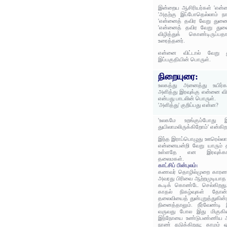
இன்றைய ஆசிரியர்கள் 'என்
'அதற்கு இப்போதெல்லாம் ந
'என்னைத் தவிர வேறு துணை
'என்னைத் தவிர வேறு துணை
விழித்துக் கொண்டிருப்ப
உரைத்தனர்.
என்னை விட்டால் வேறு
இப்பகுதியின் பொருள்.
நிறையுரை:
உலகத்து அனைத்து உயிர்க
அளித்து இரவுக்கு என்னை வ
என்பது பாடலின் பொருள்.
'அளித்து' குறிப்பது என்ன?
'உலகமே உறங்கும்போது இ
துயிலாமலிருக்கிறோம்' என்கி
இந்த இராப்பொழுது ஊரெல்லாம்
என்னையன்றி வேறு யாரும் 
உள்ளதே என இரவுக்காக 
தலைமகள்.
காட்சிப் பின்புலம்:
கணவர் தொழில்முறை காரணம
அவரது பிரிவை ஆற்றமுடியாத 
கூடிக் கொண்டே செல்கிறது.
காதல் நிகழ்வுகள் தோன்
தலைவியைத் துன்புறுத்துகி
நினைத்தாலும். நீர்வேண்டி 
வருவது போல இது மிகுகின்
இந்நோயை உண்டுபண்ணிய அவர
நாண் தடுக்கிறது; காமம் ஒர