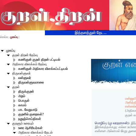
இத்தளத்துள் தேட...
செல்க:
முகப்பு
|
முகப்பு
குறள் திறன் தேர்வு
கணிஞன் குறள் திறன் பட்டியல்
குறள் எ
அதிகார விளக்கம் தேர்வு
கணிஞன் அதிகார விளக்கப்பட்டியல்
திருவள்ளுவர்
வள்ளுவர்
திருவள்ளுவமாலை
குறள்
திருக்குறள்
அறம்
மன்னுயிர
பொருள்
அளித்த
காமம்
என்னல
பாட வேறுபாடு
(அதிகா
குறளில் குறைகள்?
குறள் 
நறுஞ்செய்திகள்
பொழிப்பு (மு வரதராசன்):
இந்
குறளும் உரையும்
இரங்கத்தக்கது; எல்லா உயிரைய
உரை ஆசிரியர்கள்
என்னை அல்லாமல் வேறு துணை 
அதிகார விளக்கம் தேடல்