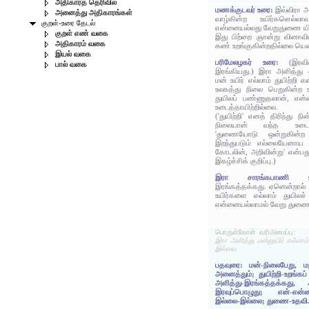
அதிகாரத் தெரிவில்
மணக்குடவர் உரை:
இவ்விரா அ
அனைத்து அதிகாரங்கள்
வாழ்கின்ற உயிர்களெல்லாவ
குறள்-உரை தேடல்
என்னையல்லது வேறுதுணை யி
குறள் எண் வகை
இது பிற்றை ஞான்று வினாவ
அதிகாரம் வகை
கண் உறங்குகின்றதில்லை யென
இயல் வகை
பரிமேலழகர் உரை:
(இரவ
பால் வகை
இரங்கியது.) இரா அளித்து 
மன் உயிர் எல்லாம் துயிற்ற
உலகத்து நிலை பெறுகின்ற 
துயிலப் பண்ணுதலான், என
உடைத்தாயிற்றில்லை.
('துயிற்றி' எனத் திரிந்து 
நிலையான் வந்த உடைத்
'துணையோடு ஒன்றுகின்ற உ
இறந்துபடும் எல்லையேனா
கோடலின், அறிவின்று' என்பது 
இகழ்ச்சிக் குறிப்பு.)
இரா சாரங்கபாண
இரங்கத்தக்கது. ஏனென்றால் 
உயிர்களை எல்லாம் துயிலச
என்னையல்லாமல் வேறு துணை இ
பொருள்கோள் வரிஅமைப்பு:
இரா அளித்து மன்னுயிர் எல்லாம
இல்லை.
பதவுரை: மன்-நிலைபேறு, மற்ற
அனைத்தும்; துயிற்றி-உறங்க
அளித்து-இரங்கத்தக்கது
இரவுப்பொழுது; என்-என்
இல்லை-இல்லை; துணை-உதவி