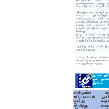
செய்துவிட்டு, அன்பு க
இரங்கத்தக்கதாயிருந்தது, 
உரையாசிரியர்கள் பொருள் கூற
'அளித்து' என்ற சொல்லுக்கு 
பொருள். இச்சொல்லுக்க
அளிக்கத்தக்கது எனத் தொ
கூறினர். மற்றவர்கள் அருள்
என்றபடி உரை செய்தனர். இ
என்ற பொருள் இரக்க மிகுதி க
நிற்கிறது.
இங்கு 'அளித்து' என்பது 
செய்து அதாவது ஓய்வு கொடு
அது இரங்கத்தக்கது என்ற பொர
'அளித்து' என்ற சொல் இங்
பொருள் தருகிறது.
உலகத்து அனைத்து உயிர்களைய
காட்டும் இரவுக்கு என்னை வ
என்பது இக்குறட்கருத்து.
இரவின் தனி
தன் தனி
இரங்கல்
.
உலகிலுள்ள எல்
உயிர்களையும் துயி
செய்து அருள
இரவிற்கு என்