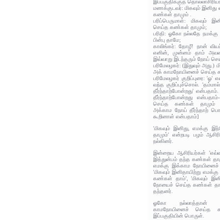
இப்பகுதிக்குத் தொல்லாசிரிய
மணக்குடவர்: மிகவும் இனிது
கண்கள் தாமும் .
பரிப்பெருமாள்: மிகவும் 
செய்த கண்கள் தாமும்;
பரிதி: ஓகோ நல்லதே நமக்கு வ
பின்பு தாமே;
காலிங்கர்: தோழீ! நான் வி
எனின், முன்னம் தாம் அவர
இவ்வாறு இடந்தரும் நோய் செ
பரிமேலழகர்: (இதுவும் அது.) 
அக் காமநோயினைச் செய்த க
பரிமேலழகர் குறிப்புரை: 'ஓ' 
வந்த குறிப்புச்சொல். 'தம்மா
தீர்ந்தாற்போன்றது' என்பதாம
தீர்ந்தாற்போன்றது என்பதா
செய்த கண்கள் தாமும் து
அக்காம நோய் தீர்ந்தாற் ப
கூறினாள் என்பதாம்]
'மிகவும் இனிது, எமக்கு 
தாமும்' என்றபடி பழம் ஆசிர
நல்கினர்.
இன்றைய ஆசிரியர்கள் 'எவ்
இத்துன்பம் தந்த கண்கள் தாமு
எமக்கு இக்காம நோயினைச் 
'மிகவும் இனிதாயிற்று எமக்
கண்கள் தாம்', 'மிகவும் இ
நோயைச் செய்த கண்கள் தாம
தந்தனர்.
ஓகோ நல்லாத்தான் இர
காமநோயினைச் செய்த கண
இப்பகுதியின் பொருள்.