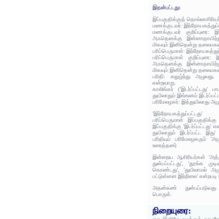
இதன்பட்டது:
இப்பகுதிக்குத் தொல்லாசிரிய
மணக்குடவர்: இந்நோயகத்துப்ப
மணக்குடவர் குறிப்புரை: இ
அஃதெனக்கு இன்னாதாயிற்
மிகவும் இனிதென்று தலைமகள
பரிப்பெருமாள்: இந்நோயகத்துப
பரிப்பெருமாள் குறிப்புரை:
அஃதெனக்கு இன்னாதாயிற்
மிகவும் இனிதென்று தலைமகள
பரிதி: கலுழ்ந்து அழுவது
என்றவாறு.
காலிங்கர் ('இடர்ப்பட்டது' 
துயிலாதும் இங்ஙனம் இடர்ப்பட
பரிமேலழகர்: இத்துயிலாது அ
'இந்நோயகத்துப்பட்டது
பரிப்பெருமாள் இப்பகுதிக்க
இப்பகுதிக்கு 'இடர்ப்பட்டது'
துயிலாதும் இடர்ப்பட்ட இது
பரிதியும் பரிமேலழகரும் 'அ
உரைத்தனர்
இன்றைய ஆசிரியர்கள் 'அத்து
துன்பப்பட்டது', 'தூங்க முட
கொண்டது', 'துயிலாமல் அழ
பட்டுள்ளன இந்நிலை' என்றபடி
அதன்கண் துன்பப்படுவது
பொருள்.
நிறையுரை: