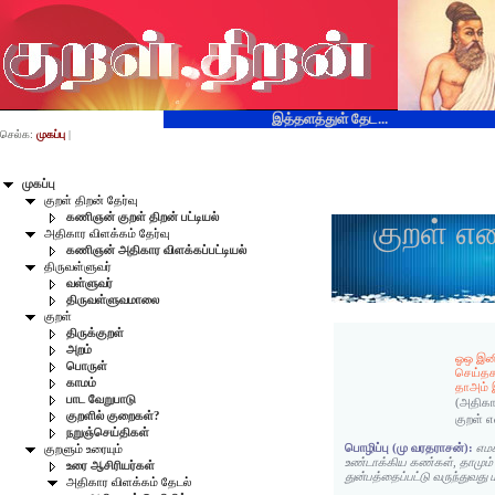
இத்தளத்துள் தேட...
செல்க:
முகப்பு
|
முகப்பு
குறள் திறன் தேர்வு
கணிஞன் குறள் திறன் பட்டியல்
குறள் எ
அதிகார விளக்கம் தேர்வு
கணிஞன் அதிகார விளக்கப்பட்டியல்
திருவள்ளுவர்
வள்ளுவர்
திருவள்ளுவமாலை
குறள்
திருக்குறள்
அறம்
ஓஒ இனி
பொருள்
செய்த
காமம்
தாஅம் 
பாட வேறுபாடு
(அதிகா
குறளில் குறைகள்?
குறள் 
நறுஞ்செய்திகள்
பொழிப்பு (மு வரதராசன்):
எம
குறளும் உரையும்
உண்டாக்கிய கண்கள், தாமு
உரை ஆசிரியர்கள்
துன்பத்தைப்பட்டு வருந்துவது 
அதிகார விளக்கம் தேடல்