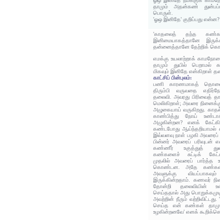
ஓஒ இனிதே நமக்குக் காமந
தாமும் அதன்கண் துன்பப்
பொருள்.
'ஓஒ இனிதே' குறிப்பது என்ன?
'காதலைத் தந்த கண்களி
இனிமையாகத்தானே இருக்க
தன்னைத்தானே தேற்றிக் கொள
எமக்கு உயலாற்றாக் காமநோய
தாமும் துயில் பெறாமல் கல
மிகவும் இனிதே என்கிறாள் 
காட்சிப் பின்புலம்:
பணி காரணமாகத் தொலை
திரும்பி வருவதை எதிர்நோக
தலைவி. அவரது பிரிவைத் தாங
மெலிகிறாள்; அவரை நினைக்க
அழுகையாய் வருகிறது. காத
காண்பித்து நோய் உண்டா
அழுகின்றன? எனக் கேட்கி
கண்டபோது ஆய்ந்தறியாமல் 
இவ்வளவு நாள் பழகி அவரைப் ப
பின்னர் அவரைப் பரிவுடன்
கண்ணீர்‌ உகுத்துத் துன
கண்களைச் சுட்டிக் கேட்
முதலில் அவரைப் பார்த்த 
கொண்டன. அதே கண்கள் 
அவளுக்கு வியப்பாகவும்
இருக்கின்றதாம். கணவர் ந
தோன்றி தலைவியின் உள
செய்ததால் அது பொறுக்கமுட
அவற்றின் நீரும் வற்றிவிட்டத
செய்த என் கண்கள் தாமும்
உழகின்றனவே' எனக் கூறிக்கொ