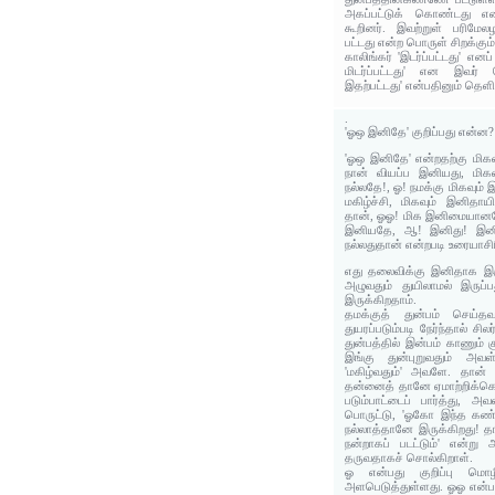
அகப்பட்டுக் கொண்டது எ
கூறினர். இவற்றுள் பரிம
பட்டது என்ற பொருள் சிறக்கும்
காலிங்கர் 'இடர்ப்பட்டது' என
மிடர்ப்பட்டது' என இவர
இதற்பட்டது' என்பதினும் தெளி
.
'ஓஒ இனிதே' குறிப்பது என்ன?
'ஓஒ இனிதே' என்றதற்கு மிக
நான் வியப்ப இனியது, மிகவு
நல்லதே!, ஓ! நமக்கு மிகவும
மகிழ்ச்சி, மிகவும் இனிதாய
தான், ஓஓ! மிக இனிமையானதே
இனியதே, ஆ! இனிது! இனித
நல்லதுதான் என்றபடி உரையாசி
எது தலைவிக்கு இனிதாக இர
அழுவதும் துயிலாமல் இருப
இருக்கிறதாம்.
தமக்குத் துன்பம் செய்தவ
துயரப்படும்படி நேர்ந்தால் சில
துன்பத்தில் இன்பம் காணும
இங்கு துன்புறுவதும் அவள
'மகிழ்வதும்' அவளே. தான் 
தன்னைத் தானே ஏமாற்றிக்க
படும்பாட்டைப் பார்த்து, அ
பொருட்டு, 'ஓகோ இந்த கண்
நல்லாத்தானே இருக்கிறது! த
நன்றாகப் படட்டும்' என்று
தருவதாகச் சொல்கிறாள்.
ஓ என்பது குறிப்பு மொழ
அளபெடுத்துள்ளது. ஓஓ என்பது