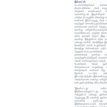
இக்காட்சி:
கடமையிலிருக்கும் தலை
திரும்பவில்லை. அவர்‌ வருத
அவரைக் காண்பதைப் பெர
கண்ணீருடன் இருக்கிறாள்.
பார்த்த பொழுதில் விரைந்து
கண்கள் இப்பொழுது அவர் 
வடித்துக் கொண்டிருக்கின்றன
காரணமான கண்கள் அழுது து
தனக்கு மகிழ்ச்சியாகத்தான்
காதல்நோயால் வருந்தி உள்ளச
உள்ள தலைவி 'ஆகா! இது நல
தனக்கு இத்துன்பம் தந்த க
படுவது கண்டு அவற்றிற்கு இ
வேண்டும்' எனக் கூறுகிறாள்
நிறைந்து அக்கண்கள் படும
ஆறுதல் பெற முயல்கிறாள்.
தலைவரைத் தனக்கு க
காதல்துன்பத்திற்குக் கார
அவள் கண்களுக்கும் எந்தத் 
பேசுகிறாள். அவள் துன
சினநகையாக மாறுகிறது. 
சினத்தைக் கண்கள் மீது 
நோக்கி 'படட்டும். நன்
இப்பாடுபடுத்திய இக்கண்களு
அதைக்காண எனக்கு மகிழ்ச்சி
தன் துன்பத்திற்கு தீர்வு தேடுக
'இதன்பட்டது' என்
இந்நோயகத்துப்பட்டது, 
அத்துன்பப் படுவது, துயிலாம
அழுதழுது நீர் வரண்டு தூக்கம
கொண்டு தவிப்பது,
இந்நோயுளகப்பட்டுக் கொண்
துன்பத்தின்கண்ணே பட்டுள்ள