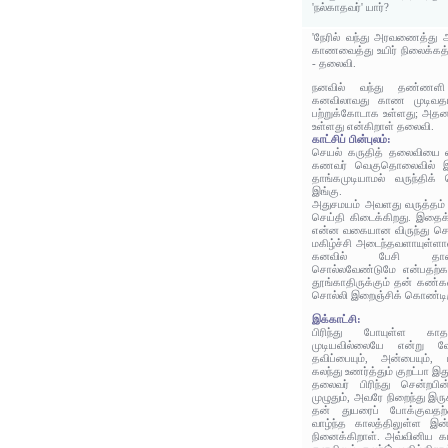
'நல்காதவர்' யார்?
'நேரில் வந்து அரவணைத்து
காணவைத்து உயிர் நிலைக்கத
- தலைவி.
நனவில் வந்து தண்ணள
கனவிலாவது காண முடிவதால
பற்றுக்கோடாக உள்ளது; அதனா
உள்ளது என்கிறாள் தலைவி.
காட்சிப் பின்புலம்:
செயல் கருதித் தலைவியை விட
கணவர் வெகுதொலைவில் இருக்
தாங்கமுடியாமல் வருந்திக்
இங்கு.
அதுசமயம் அவளது வருத்தம் 
செய்தி கிடைக்கிறது. இதை
என்ன வகையான விருந்து செ
மகிழ்ச்சி அடைந்தவளாயுள்ளா
கனவில் பேசி தான்
சொல்லவேண்டுமே என்பதற்கா
தூங்காதிருக்கும் தன் கண்க
சொல்லி இறைஞ்சிக் கொண்டிர
இக்காட்சி:
பிரிந்து போயுள்ள காத
முடியவில்லையே என்று வ
தவிப்பையும், அன்பையும், 
கலந்து உணர்த்தும் குறட்பா இத
தலைவர் பிரிந்து சென்றபி
முழுதும், அவரே நிறைந்து இருக்
தன் துயரைப் போக்குவதற
வாழ்ந்த காலத்திலுள்ள இன்
நினைக்கிறாள். அவ்வினிய க