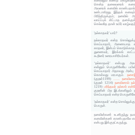
கனவிலும் கண்டு் மகிழ்கிறாள்
சென்ற தலைவரைக் கனவில
அவரைக் கனவில் காண்பதால்
உண்டாகிறது. இந்தக் கனவும்
பிரிந்திருக்கும்; நனவில் 
வாய்ப்புக் கிட்டாத தனக்க
செல்வதே தான் உயிர் வாழ்வதற
'நல்காதவர்' யார்?
நல்காதவர் என்ற சொல்லுக
செய்யாதார், அணையாத கா
காதலர், இன்பம் கொடுக்காத
துணைவர், இரக்கங் காட்ட
கூறினர் உரையாசிரியர்கள்.
‘நல்காதவர்’ என்பது அகப
என்னும் பொருளிலேயே பயின்
செய்யாதார் அதாவது அன்பு 
கொள்வது மரபாகும்.
நசைஇ
(குறள்1199)
....... நனவினா
(குறள் 1214)
நனவினால் நல்க
1219)
பரிந்தவர் நல்கார் என்ற
குறளின் பிற இடங்களிலும்
செய்யாதவர் என்ற பொருளிலே
'நல்காதவர்' என்ற சொல்லுக்க
பொருள்.
நனவின்கண் உடனிருந்து நம
கனவின்கண் காண்பதாலே என்னு
என்பது இக்குறட்கருத்து.