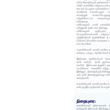
என்ற தோழிக்குத் தலைமகள் 
பரிதி: கனவிலே வந்தபடியால் எ
நாயகர் பெருமை என்னையோ எ
காலிங்கர் ('காண்டலும்' 
காலத்துக் காணப்பெறு
பற்றுக்கோடாக உளதாயிரு
என்றவாறு.
பரிமேலழகர்: யான் கனவின
என்னுயிர் உண்டாகா நின்றது.
பரிமேலழகர் குறிப்புரை:
பொருண்மைக்கண் வந்தன. 
ஆற்றியுளேன் ஆகின்றேன். நீ
[அக்காட்சியானே-காதலரை ய
காட்சியாலே]
'கனவின்கண் காண்டலானே என்
என்றபடி பழைய ஆசிரியர்கள் இ
இன்றைய ஆசிரியர்கள் 'கனவி
உயிர் உண்டு', 'நான் தூக்
கண்டு இன்பமடைந்துவிட்டதா
பயமில்லை', 'கனவிலே வந்து
இன்னும் நிலைத்திருக்கின்ற
என் உயிர் நிலைத்துள்ளது' என
உரைத்தனர்.
கனவின்கண் காண்பதாலே என்னு
என்பது இப்பகுதியின் பொருள்
நிறையுரை:
நனவின்கண் நல்காதவரை 
என்னுயிர் நீங்காமல் நிற்கிறத