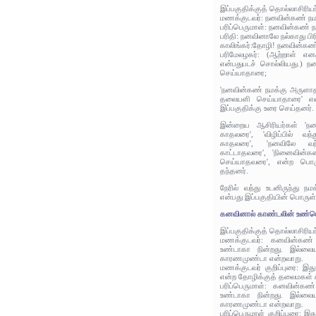
இப்பகுதிக்குத் தொல்லாசிரிய
மணக்குடவர்: நனவின்கண் ந
பரிப்பெருமாள்: நனவின்கண்
பரிதி: நனவினாலே நல்காது பி
காலிங்கர்:தோழி! நனவின்கண் 
பரிமேலழகர்: (ஆற்றாள் என
என்பதுபடச் சொல்லியது.) 
செய்யாதாரை;
'நனவின்கண் நமக்கு அருளாத
தலையளி செய்யாதாரை' என்
இப்பகுதிக்கு உரை செய்தனர்.
இன்றைய ஆசிரியர்கள் '
காதலரை', 'விழிப்பில் வ
காதலரை', 'நனவிலே வந
காட்டாதவரை', 'நினைவின்கண
செய்யாதவரை', என்ற பொரு
தந்தனர்.
நேரில் வந்து உடனிருந்து 
என்பது இப்பகுதியின் பொருள்
கனவினால் காண்டலின் உண்டென
இப்பகுதிக்குத் தொல்லாசிரிய
மணக்குடவர்: கனவின்கண்
உண்டாகா நின்றது. இல்லையா
காரணமுண்டா என்றவாறு.
மணக்குடவர் குறிப்புரை: இ
என்ற தோழிக்குத் தலைமகள் க
பரிப்பெருமாள்: கனவின்கண
உண்டாகா நின்றது. இல்லையா
காரணமுண்டா என்றவாறு.
பரிப்பெருமாள் குறிப்புரை: 