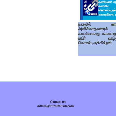
கணவரை அங்
கனவில் மட
கொண்டிருக
கனவுநிலை உ
நனவில் காட்
அளிக்காதவரைக்
கனவிலாவது காண்பத
உயிர் வாழ்ந்
கொண்டிருக்கிறேன்.
Contact us:
admin@kuralthiran.com