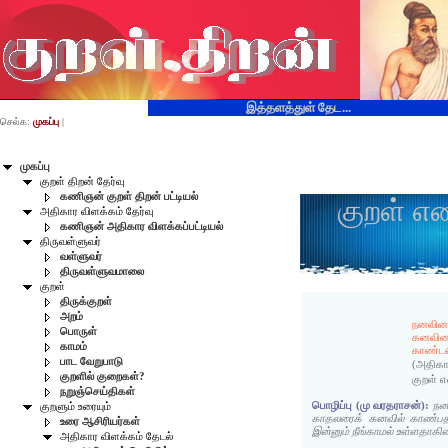
இத்தளத்துள் தேட...
செல்க:
முகப்பு
|
முகப்பு
குறள் திறன் தேர்வு
கணிஞன் குறள் திறன் பட்டியல்
குறள் எ
அதிகார விளக்கம் தேர்வு
கணிஞன் அதிகார விளக்கப்பட்டியல்
திருவள்ளுவர்
வள்ளுவர்
திருவள்ளுவமாலை
குறள்
திருக்குறள்
அறம்
நனவினா
பொருள்
கனவின
காமம்
காண்டல
பாட வேறுபாடு
(அதிகா
குறளில் குறைகள்?
குறள் 
நறுஞ்செய்திகள்
பொழிப்பு (மு வரதராசன்):
நன
குறளும் உரையும்
காதலரைக் கனவில் காண்பதா
உரை ஆசிரியர்கள்
இன்னும் நீங்காமல் உள்ளதாகின
அதிகார விளக்கம் தேடல்