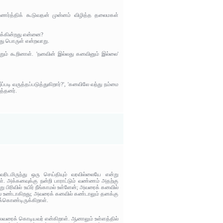
ணர்த்திக் கூடுவதன் முன்னம் விழித்த தலைமகள்
ுவிக்கின்றது என்னை?
பது பொருள் என்றவாறு.
ன்றும் கூறினாள். 'நனவின் இல்லது கனவினும் இல்லை'
படி வருத்தப்படுத்துகிறார்?', 'கனவிலே வந்து நம்மை
த்தனர்.
ிடமிருந்து ஒரு செய்தியும் வரவில்லையே என்று
ள். அக்கனவுக்கு நன்றி பாராட்டும் வண்ணம் அதற்கு
ரிவில் உயிர் நீங்காமல் உள்ளேன்; அவரைக் கனவில்
ல் உண்டாகிறது; அவரைக் கனவில் கண்டாலும் தனக்கு
க்கொண்டிருக்கிறாள்.
தலைவரைக் கொடியவர் என்கிறாள். ஆனாலும் உள்ளத்தில்