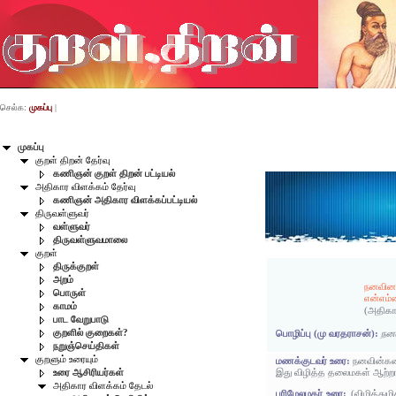
செல்க:
முகப்பு
|
முகப்பு
குறள் திறன் தேர்வு
கணிஞன் குறள் திறன் பட்டியல்
அதிகார விளக்கம் தேர்வு
கணிஞன் அதிகார விளக்கப்பட்டியல்
திருவள்ளுவர்
வள்ளுவர்
திருவள்ளுவமாலை
குறள்
திருக்குறள்
அறம்
நனவினா
பொருள்
என்எம்ம
காமம்
(அதிகா
பாட வேறுபாடு
குறளில் குறைகள்?
பொழிப்பு (மு வரதராசன்):
நனவ
நறுஞ்செய்திகள்
குறளும் உரையும்
மணக்குடவர் உரை:
நனவின்கண்
இது விழித்த தலைமகள் ஆற்றா
உரை ஆசிரியர்கள்
அதிகார விளக்கம் தேடல்
பரிமேலழகர் உரை:
(விழித்து