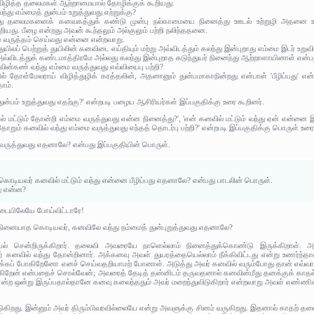
 விழித்த தலைமகள் ஆற்றாமையால் தோழிக்குக் கூறியது.
து எம்மைத் துன்பம் உறுத்துவது எற்றுக்கு?
ை: இது தலைமகனைக் கனவகத்துக் கண்டு முன்பு நல்காமையை நினைத்து ஊடல் உற்றுழி அதனை உ
ியது. பீழை என்றது அவன் கூந்தலும் அல்குலும் பற்றி நலிந்ததனை.
மை வருத்தம் செய்வது என்னை என்றவாறு.
துயிலப் பெற்றுத் துயிலின் கனவிடை எய்தியும் மற்று அவ்விடத்தும் கலந்து இன்புறாது எம்மை இடர் உற
 அவ்விடத்துக் கண்டமாத்திரமே அல்லது கலந்து இன்புறாத கடுந்துயர் நினைந்து ஆற்றாளாயினாள் என்
ின்கண் வந்து எம்மை வருத்துவது எவ்வியைபு பற்றி?
ில் தோள்மேலராய் விழித்துழிக் கரத்தலின், அதனானும் துன்பமாகாநின்றது என்பாள் 'பீழிப்பது' எ
ாம்.
ன்பம் உறுத்துவது எதற்கு?' என்றபடி பழைய ஆசிரியர்கள் இப்பகுதிக்கு உரை கூறினர்.
 மட்டும் தோன்றி எம்மை வருத்துவது என்ன நினைத்து?', 'என் கனவில் மட்டும் வந்து ஏன் என்னை இப்
ோறும் கனவில் வந்து எம்மை வருத்துவது எந்தத் தொடர்பு பற்றி?' என்றபடி இப்பகுதிக்கு பொருள் உரை
 வருத்துவது எதனாலே? என்பது இப்பகுதியின் பொருள்.
 கொடியவர் கனவில் மட்டும் வந்து என்னை பீழிப்பது எதனாலே? என்பது பாடலின் பொருள்.
து என்ன?
இடையிலேயே போய்விட்டாரே!
நினையாத கொடியவர், கனவிலே வந்து நம்மைத் துன்புறுத்துவது எதனாலே?
் சென்றிருக்கிறார். தலைவி அவரையே நாளெல்லாம் நினைத்துக்கொண்டு இருக்கிறாள். அவர
ர் கனவில் வந்து தோன்றினார். அக்கனவு அவள் துயரத்தையெல்லாம் நீக்கிவிட்டது என்று உணர்ந்தா
கப் போகிறேனோ எனச் செய்வதறியாமற் போனாள். அடுத்து அவர் கனவில் வரும்போது தான் எவ்வாறு பி
கிறேன் என்பதைச் சொல்வேன்; அவரைத் தேடித் தன்னிடம் தருவதனால் கனவின்மீது தனக்குக் காத
ு என்ற ஒன்று இருப்பதால்தானே கனவு கலைந்ததும் அவர் மறைந்துவிடுகிறார் என்றவாறு அவள் எண்ணி
்டுகிறது. இன்னும் அவர் திரும்பிவரவில்லையே என்று அவளுக்கு சினம் வருகிறது. இதனால் காதற் 