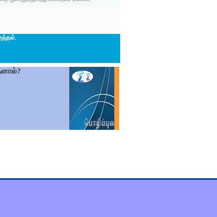
த்தல்
.
தனால்?