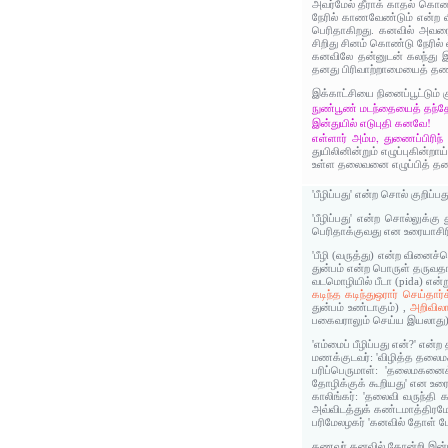
அவர்மேல் தீராக் காதல் கொண
நேரில் காணவேண்டும் என்ற வி
பெரிதாகிறது. கனவில் அவரை 
சிறிது சினம் கொண்டு நேரில்
கனவிலே தன்னுடன் கலந்து இன
தனது பிரிவாற்றாமையைத் தணி
இக்காட்சியை நினைப்பூட்டும் 
நுண்பூண் மடந்தையைத் தந்
இன்துயில் எடுபுதி கனவே!
எள்ளார் அம்ம, துணைப்பிரிந
துயிலினின்றும் எழுப்புகின்ற
உள்ள தலைவனை எழுப்பித் தல
'பீழிப்பது' என்ற சொல் குறிப்ப
'பீழிப்பது' என்ற சொல்லுக்கு 
பெரிதாக்குவது என உரையாசிர
'பீழி (வருத்து) என்ற வினைச
துன்பம் என்ற பொருள் தருவத
வடமொழியில் பீடா (pida) என்ற
கடிந்த கடிந்துஒரார் செய்தார
துன்பம் உண்டாகும்) ,
அறிவிலா
பகைவராலும் செய்ய இயலாது) 
'எம்மைப் பீழிப்பது என்?' என
மணக்குடவர்: 'விழித்த தலைம
பரிப்பெருமாள்: 'தலைமகனை
தோழிக்குக் கூறியது' என உரைத
காலிங்கர்: 'தலைவி வருந்தி
அவ்விடத்துக் கண்டமாத்திரமே
பரிமேலழகர் 'கனவில் தோள் மே
கணவர் கனவில் தோன்றி இன்பம்