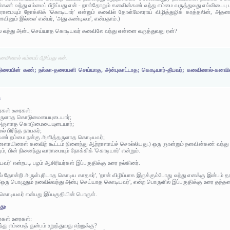
் வந்து எம்மைப் பீழிப்பது என் - நாள்தோறும் கனவின்கண் வந்து எம்மை வருத்துவது எவ்வியைபு ப
வாராமையும் நோக்கிக் 'கொடியார்' என்றும் கனவில் தோள்மேலராய் விழித்துழிக் கரத்தலின், அதனானு
வினும் இல்லை' என்பர், 'அது கண்டிலம', என்பதாம்.)
ே வந்து அன்பு செய்யாத கொடியவர் கனவிலே வந்து என்னை வருத்துவது ஏன்?
ினால் எம்மைப் பீழிப்பது என்.
ு நிலையின் கண்; நல்கா-தலையளி செய்யாத, அன்புகாட்டாத; கொடியார்-தீயவர்; கனவினால்-கனவ
:
ர்கள் உரைகள்:
அருளாத கொடுமையையுடையார்;
் அருளாத கொடுமையையுடையார்;
் பிரிந்த நாயகர்;
்கண் நம்மை நன்கு அளித்தருளாத கொடியவர்;
காணளாயினாள் கனவிற் கூட்டம் நினைந்து ஆற்றாளாய்ச் சொல்லியது.) ஒரு ஞான்றும் நனவின்கண் வந
லும், பின் நினைந்து வாராமையும் நோக்கிக் 'கொடியார்' என்றும்.
' என்றபடி பழம் ஆசிரியர்கள் இப்பகுதிக்கு உரை நல்கினர்.
 தோன்றி அருள்புரியாத கொடிய காதலர்', 'நான் விழிப்பாக இருக்கும்போது வந்து எனக்கு இன்பம் 
ஒரு பொழுதும் நனவில்வந்து அன்பு செய்யாத கொடியவர்', என்ற பொருளில் இப்பகுதிக்கு உரை தந்தன
 கொடியவர் என்பது இப்பகுதியின் பொருள்.
து:
ர்கள் உரைகள்:
 எம்மைத் துன்பம் உறுத்துவது எற்றுக்கு?