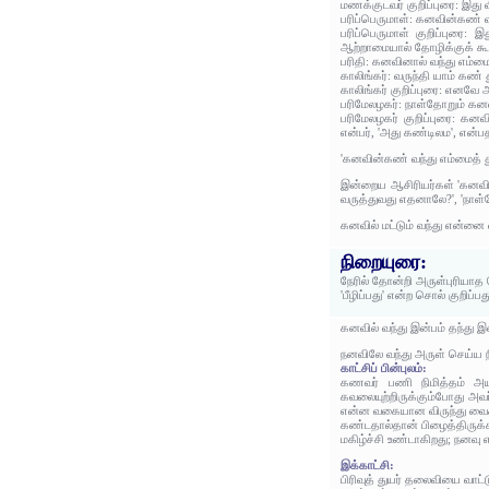
மணக்குடவர் குறிப்புரை: இது
பரிப்பெருமாள்: கனவின்கண் வந்
பரிப்பெருமாள் குறிப்புர
ஆற்றாமையால் தோழிக்குக் கூற
பரிதி: கனவினால் வந்து எம்
காலிங்கர்: வருந்தி யாம் கண் 
காலிங்கர் குறிப்புரை: எனவே
பரிமேலழகர்: நாள்தோறும் கனவ
பரிமேலழகர் குறிப்புரை: கனவ
என்பர், 'அது கண்டிலம', என்பத
'கனவின்கண் வந்து எம்மைத் து
இன்றைய ஆசிரியர்கள் 'கனவில்
வருத்துவது எதனாலே?', 'நாள்த
கனவில் மட்டும் வந்து என்னை
நிறையுரை:
நேரில் தோன்றி அருள்புரியாத
'பீழிப்பது' என்ற சொல் குறிப்ப
கனவில் வந்து இன்பம் தந்து 
நனவிலே வந்து அருள் செய்ய 
காட்சிப் பின்புலம்:
கணவர் பணி நிமித்தம் அயல
கவலையுற்றிருக்கும்போது அவ
என்ன வகையான விருந்து வைக்
கண்டதால்தான் பிழைத்திருக்
மகிழ்ச்சி உண்டாகிறது; நனவ
இக்காட்சி:
பிரிவுத் துயர் தலைவியை வாட