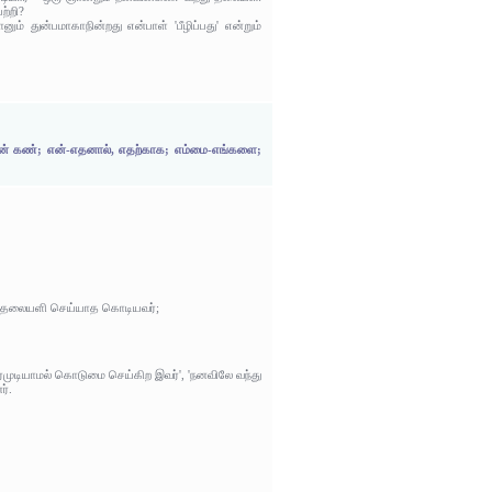
ற்றி?
ம் துன்பமாகாநின்றது என்பாள் 'பீழிப்பது' என்றும்
ின் கண்; என்-எதனால், எதற்காக; எம்மை-எங்களை;
்து தலையளி செய்யாத கொடியவர்;
தரமுடியாமல் கொடுமை செய்கிற இவர்', 'நனவிலே வந்து
ர்.