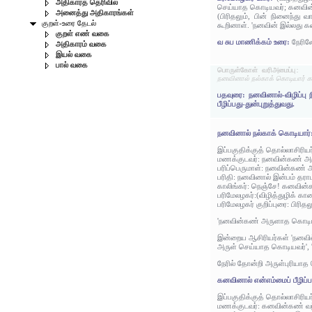
அதிகாரத் தெரிவில்
செய்யாத கொடியவர்; கனவின்கண
அனைத்து அதிகாரங்கள்
(பிரிதலும், பின் நினைந்து 
குறள்-உரை தேடல்
கூறினாள். 'நனவின் இல்லது கன
குறள் எண் வகை
வ சுப மாணிக்கம் உரை:
நேரில
அதிகாரம் வகை
இயல் வகை
பால் வகை
பொருள்கோள் வரிஅமைப்பு:
நனவினால் நல்காக் கொடியார் கனவ
பதவுரை: நனவினால்-விழிப்ப
பீழிப்பது-துன்புறுத்துவது.
நனவினால் நல்காக் கொடியார்
இப்பகுதிக்குத் தொல்லாசிரிய
மணக்குடவர்: நனவின்கண் 
பரிப்பெருமாள்: நனவின்கண
பரிதி: நனவினால் இன்பம் தராமல
காலிங்கர்: நெஞ்சே! கனவின
பரிமேலழகர்:(விழித்துழிக் 
பரிமேலழகர் குறிப்புரை: பிரித
'நனவின்கண் அருளாத கொடியவர்
இன்றைய ஆசிரியர்கள் 'நனவில்
அருள் செய்யாத கொடியவர்', '
நேரில் தோன்றி அருள்புரியாத
கனவினால் என்எம்மைப் பீழிப்ப
இப்பகுதிக்குத் தொல்லாசிரிய
மணக்குடவர்: கனவின்கண் வந்து