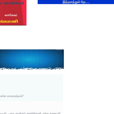
இத்தளத்துள் தேட...
ு என்ன காரணத்தால்?
ொடியார் - ஒரு ஞான்றும் நனவின்கண் வந்து தலையளி