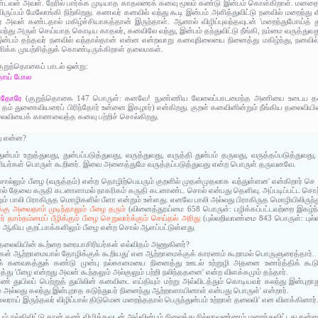
்டவள் அவள். நேரில் பார்க்க முடியாத காதலரைக் கனவு மூலம் கண்டு இன்பம் கொள்கிறாள். மன
ருப்பம் மேலோங்கி நிற்கிறது. கணவர் கனவில் வந்து கூடி இன்பம் அளித்துவிட்டு நனவில் மறைந்து 
அவள் கண்டதால் மகிழ்ச்சியாகத்தான் இருந்தாள். ஆனால் விழிப்புவந்தவுடன் 'மறைந்துபோய்த் து
 வந்து அருள் செய்யாத கொடிய காதலர், கனவிலே வந்து, இன்பம் தந்துவிட்டு நீங்கி, நம்மை வருத்
்பம் தந்தவர் நனவில் வந்தால்தான் என்ன என்றவாறு கனவுநிலையை நினைத்து மகிழ்ந்து, நனவில் வ
க்க முயற்சித்துக் கொண்டிருக்கிறாள் தலைமகள்.
குறுந்தொகைப் பாடல் ஒன்று:
தோய் போல
் தோரே
(குறுந்தொகை 147 பொருள்: கனவே! நுண்ணிய வேலைப்பாடமைந்த அணியை உடைய த
ாய் தம் துணைவியரைப் பிரிந்தோர் உன்னை இகழார்) என்கிறது. குறள் கனவினின்றும் நீங்கிய தலைவியி
ைவியைக் காணவைத்த கனவு பற்றிச் சொல்கிறது.
து என்ன?
துன்பம் உறுத்துவது, துன்பப்படுத்துவது, வருத்துவது, வருத்தி துன்பம் தருவது, வருத்தப்படுத்துவத
ியர்கள் பொருள் கூறினர். இவை அனைத்துமே வருத்தப்படுத்துவது என்ற பொருள் தருவனவே.
்சொல்லும் பீழை (வருத்தம்) என்ற தொழிற்பெயரும் குறளில் முதன்முதலாக வந்துள்ளன' என்கிறார் செ 
ால் தேவை கருதி கடனாளாமல் நாகரிகம் கருதி கடனாண்ட சொல் என்பது தெளிவு. அப்படிப்பட்ட சொற
ும் பாலி பிராகிருத மொழிகளில் பீளா என்றும் உள்ளது. எனவே பாலி அல்லது பிராகிருத மொழியிலிருந்து
்க்கு அவைதாம் முடிந்தாலும் பீழை தரும்
(வினைத்தூய்மை 658 பொருள்: பழிக்கப்பட்டவற்றை இகழ்ந்து
ர் தாம்தம்மைப் பீழிக்கும் பீழை செறுவார்க்கும் செய்தல் அரிது
(புல்லறிவாண்மை 843 பொருள்: புல
ஆகிய குறட்பாக்களிலும் பீழை என்ற சொல் ஆளப்பட்டுள்ளது.
்ற தலைவியின் கூற்றை உரையாசிரியர்கள் எவ்விதம் அணுகினர்?
கள் ஆற்றாமையால் தோழிக்குக் கூறியது' என ஆற்றாமைக்குக் காரணம் கூறாமல் பொருளுரைத்தார்.
க் கனவகத்துக் கண்டு முன்பு நல்காமையை நினைத்து ஊடல் உற்றுழி அதனை உணர்த்திக் கூ
்து 'பீழை என்றது அவன் கூந்தலும் அல்குலும் பற்றி நலிந்ததனை' என்ற விளக்கமும் தந்தார்.
 கண் துயிலப் பெற்றுத் துயிலின் கனவிடை எய்தியும் மற்று அவ்விடத்தும் கொடியவர் கலந்து இன்
 அல்லது கலந்து இன்புறாத கடுந்துயர் நினைந்து ஆற்றாளாயினாள் என்பது பொருள்' என்றார்.
லராய் இருந்தவர் விழிப்பால் திடுமென மறைந்ததால் பெருந்துன்பம் உற்றாள் தலைவி' என விளக்கினார்
 நல்கிவிட்டு தான் கண் விழித்தவுடன் அவ்வின்பம் நிலைத்து நில்லாவண்ணம் மறைந்துவிட்டது தன்னை