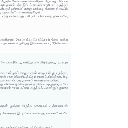
தை ஆற்றிக் கொள்ளவும் செய்கிறாள். ஆனாலும் அவரை
விடுவதனால், உற்ற இன்பம் நிலைக்காதுபோய் வருத்தம்
ன்புறுத்துகிறாரே' என்று ஊடுவது போன்ற நிலையில்
துவது எதனாலே? என எண்ணுகிறாள்.
ந்து எப்பொழுது மகிழ்விப்பாரோ என்ற நினைப்பில்,
லைவியைக் கொணர்ந்து கொடுத்தாய் போல இனிய
ன் நனவைக் கூறுகிறது; இச்சங்கப்பாடல், பிரிவின்கண்
ு, அலைக்கழிப்பது, கடுந்துயரில் ஆழ்த்துவது, துயரைப்
வை சண்முகம். மேலும் அவர் 'பீழை என்பது வருத்தம்,
்கள் சங்க இலக்கியத்திலும் காணப்படுகின்றன. இது
 கடனாளப்பட்டிருக்கலாம்' எனவும் உரைக்கிறார்.
 விலக்காது செய்தார்க்கு செயல் முடிந்தாலும் பின்
்லறிவாளர் தாமே தம்மை வருத்திக் கொள்ளும் துயரை
டுவதன் முன்னம் விழித்த தலைமகள் ஆற்றாமையால்
புறாது அவளுக்கு இடர் விளைக்கின்றது என்னை? எனவே
.
த் துன்புறுத்துகிறது என்கிறாள் தலைவி.