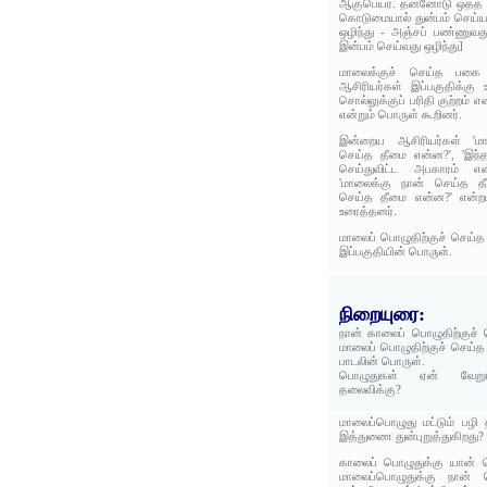
ஆகுபெயர். தன்னோடு ஒத்த
கொடுமையால் துன்பம் செய்யா
ஒழிந்து - அஞ்சப் பண்ணுவது
இன்பம் செய்வது ஒழிந்து]
மாலைக்குச் செய்த பகை
ஆசிரியர்கள் இப்பகுதிக்கு
சொல்லுக்குப் பரிதி குற்றம் 
என்றும் பொருள் கூறினர்.
இன்றைய ஆசிரியர்கள் 'மா
செய்த தீமை என்ன?', 'இந
செய்துவிட்ட அபகாரம் எ
'மாலைக்கு நான் செய்த தீ
செய்த தீமை என்ன?' என்றப
உரைத்தனர்.
மாலைப் பொழுதிற்குச் செய்
இப்பகுதியின் பொருள்.
நிறையுரை:
நான் காலைப் பொழுதிற்குச
மாலைப் பொழுதிற்குச் செய்
பாடலின் பொருள்.
பொழுதுகள் ஏன் வேறுபட
தலைவிக்கு?
மாலைப்பொழுது மட்டும் பழி 
இத்துணை துன்புறுத்துகிறது?
காலைப் பொழுதுக்கு யான்
மாலைப்பொழுதுக்கு நான் 