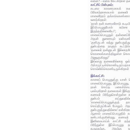
என்ன? - எனக் கேட்கிறாள் த
காட்சிப் பின்புலம்:
கடமை காரணமாகக் கணவர்
பிரிவாற்றாமையால் தலைவி 
மாலைநேரம் தங்கவொண்ணா 
உணர்கிறாள்:
'தான் தன் கணவரோடு கூடியி
இப்பொழுதுபோல் உயிர
இருந்ததில்லையே!'; 
மாலைப்பொழுதும் தன்னைப்
அதன் துணையும் வன்கண்
'குளிருடன் வந்து துன்பறுத்த
துன்பத்தை நாளும் கூட்டும
'தலைவர் தன்னுடன் இல்லாதப
கொலைக்களத்திலுள்ள கொல
அணுகுகிறது!'
இவ்வாறு தலைவரில்லாத ஒவ
அச்சமூட்டிக்கொண்டிருப்பதாக
சொல்லிக்கொண்டிருக்கிறாள்
இக்காட்சி:
காலைப் பொழுதுக்கு யான்
மாலைப்பொழுது, இப்பொழுது, 
நான் செய்த பகைச்செய
புலம்புகிறாள் தலைமகள் இங்கு
கணவர் பிரிந்துசென்றுள்ள 
துன்பம் எய்துவதி
'காலைப்பொழுதுக்குத்
செய்திருப்பேன் போலும். 
துன்புறுத்துவதில்லை' என்கிற
ஆனால் மாலைப்பொழுதில் கா
உண்டாக்குகின்றது. கணவர்
இனிமையாய்க் காட்சி தந்
பிரிந்துள்ள இப்பொழுது
தருவதற்கு, அதற்கு 