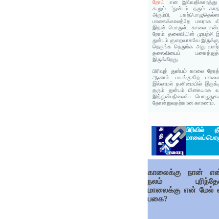
நோய்
என இவ்வதிகாரத்து
கூறும். 'துன்பம் தரும் கா
அரும்பி, பகற்பொழுதெல்லா
மாலைக்காலத்தே மலராக விரிந
இதன் பொருள். காலை என்பத
நேரம். தலைவியின் முயற்சி 
துன்பம் குறைவாகவே இருக்க
நெருங்க நெருங்க அது வளர்ந
தலைவியைப் பகைத்துத் 
இருக்கிறது.
பிரிவுத் துன்பம் காலை நே
ஆனால் மயங்குகிற மாலை
இல்லாமல் தனிமையில் இருக்
தரும் துன்பம் மிகையாக வந
இத்துன்பநிலையே பொழுதுகள
தோன்றுவதற்கான காரணம்.
பிரிவில்
மாலைப்
பொழு
காலைக்கு நான் எ
நலம் புரிந்தே
மாலைக்கு என் மேல் 
பகை?