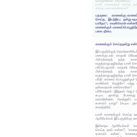
பொருள்கோள் வரிஅமைப்பு:
யான் காலைக்குச் செய்த நன
செய்த பகை எவன்கொல்?
பதவுரை: காலைக்கு-காலைப
செய்த, இயற்றிய; நன்று-உ
யாதோ?; எவன்கொல்-என்னவ
மாலைக்குச்-மாலைப்பொழுதி
பகை-தீமை.
காலைக்குச் செய்தநன்று என
இப்பகுதிக்குத் தொல்லாசிரிய
மணக்குடவர்: காதலர் பிரிவத
அச்சத்தைத் தந்த காலைப்
வருத்தாது ஒழிதற்கு யான் 
பரிப்பெருமாள்: காதலர் பிரி
அச்சத்தைத் தந்த காலைப்
வருத்தாது ஒழிதற்கு யான் 
பரிதி: காலைப் பொழுதுக்குச் 
காலிங்கர்: நெஞ்சே! மற்று
நன்மைதான் என்கொலோ?
பரிமேலழகர்: (இதுவும் அது.) 
கூடிய ஞான்று போலாது 
வாராநின்றன; அவற்றுள்) 
உபகாரம் யாது? [கூடிய ஞா
காலத்தில்]
யான் காலைக்குச் செய்த நன
ஆசிரியர்கள் இப்பகுதிக்கு உர
இன்றைய ஆசிரியர்கள் 'கா
செய்த நலம் என்ன?', 'கால
உபகாரம் என்ன', 'காலையு