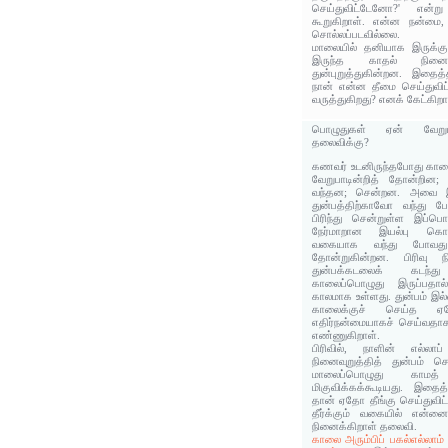
செய்துவிட்டேனோ?' என்ற
கூறுகிறாள். என்ன நன்மை,
சொல்லப்படவில்லை.
மாலையில் தனியாக இருக்கு
இருந்த காதல் நினை
துன்புறுத்துகின்றன. இதைத
நான் என்ன தீமை செய்துவி
வருத்துகிறது? எனக் கேட்கிறா
பொழுதுகள் ஏன் வேறுபட
தலைவிக்கு?
கணவர் உடனிருந்தபோது காலை
வேறுபாடின்றித் தோன்றின
வந்தன; சென்றன. அவை 
துன்பத்திற்காவோ வந்து 
பிரிந்து சென்றுள்ள இப்பொ
நேர்மாறான இயல்பு க
வகையாக வந்து போவது
தோன்றுகின்றன. பிரிவு ந
துன்பக்கடலைக் கடந்
காலைப்பொழுது இருப்பதால
காலமாக உள்ளது. துன்பம் இ
காலைக்குச் செய்த 
எதிர்நன்மையாகச் செய்வத
எண்ணுகிறாள்.
பிரிவில், நாளின் எல்லா
நினைவுறுத்தித் துன்பம் 
மாலைப்‌பொழுது காமத
மிகுவிக்கக்கூடியது‌. இதை
தான் ஏதோ தீங்கு செய்துவிட
தீர்க்கும் வகையில் என்ன
நினைக்கிறாள் தலைவி.
காலை அரும்பிப் பகல்எல்லாம