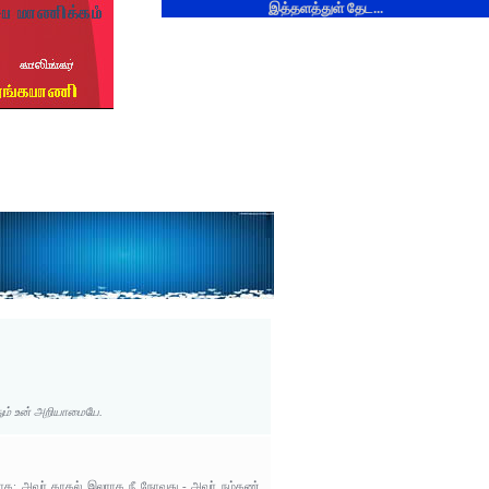
இத்தளத்துள் தேட...
தும் உன் அறியாமையே.
ாக; அவர் காதல் இலராக நீ நோவது - அவர் நம்கண்