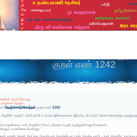
குறள் எண் 1242
அவரிலர் ஆகநீ நோவது
வாழிஎன் நெஞ்சு
நெஞ்சொடுகிளத்தல்
1242
ரம்:
குறள் எண்:
)
 நெஞ்சே! வாழ்க! அவர் நம்மிடம் காதல் இல்லாதவராக இருக்க, நீ மட்டும் அவரை நினைந்து வருந்துவ
ேற் காதலிலராக, என் நெஞ்சே! நீ கூட்டத்தைக் கருதி வருந்துகின்றது பேதைமை.
தினாலும் பயனில்லை யென்றது.
் காண்டற்கண் வேட்கை மிகுதியால் சொல்லியது.) என் நெஞ்சு வாழி - என் நெஞ்சே, வாழ்வாய