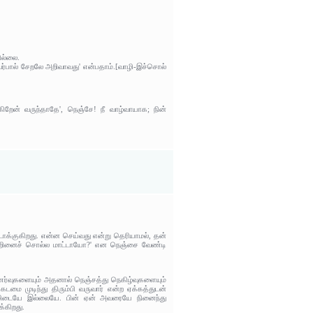
ில்லை.
் அவர்பால் சேறலே அறிவாவது' என்பதாம்.[வாழி-இச்சொல்
றேன் வருந்தாதே', நெஞ்சே! நீ வாழ்வாயாக; நின்
டாக்குகிறது. என்ன செய்வது என்று தெரியாமல், தன்
ஒன்றினைச் சொல்ல மாட்டாயோ?' என நெஞ்சை வேண்டி
்வுகளையும் அதனால் நெஞ்சத்து நெகிழ்வுகளையும்
மை முடிந்து திரும்பி வருவார் என்ற ஏக்கத்துடன்
ம்மிடையே இல்லையே. பின் ஏன் அவரையே நினைந்து
்கிறது.