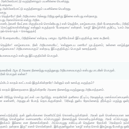
ு அன்பிலார்மாட்டு வருந்தினாலும் பயனில்லை யென்றது.
! பேதைமை.
ஃது அன்பிலார்மாட்டு வருந்தினாலும் பயனில்லை யென்றது.
வாறு.
ய நெஞ்சமே! நின் அறியாமை அல்லது பிறிது ஒன்று இல்லை என்பது என்றவாறு.
 என்பது அசைச்சொல் என்று அறிக.
ண்டற்கண் வேட்கை மிகுதியால் சொல்லியது.) என் நெஞ்சே, வாழ்வாயாக; நின் பேதைமையே, பிறித
 நீ செய்துகொள்கின்றது' என்னும் கருத்தால் 'பேதைமை' என்றாள். 'வாழி' இகழ்ச்சிக் குறிப்பு, 'யாம
ேறல்-செல்+தல் = செல்லுதல்]
ன் பேதைமையே, பிறிதில்லை' என்றபடி பழைய ஆசிரியர்கள் இப்பகுதிக்கு உரை கூறினர்.
நெஞ்சே! வாழ்வாயாக. நின் அறியாமையே', 'என்னுடைய மனமே! மூடத்தனம்; உன்னை வாழ்த்துகி
ாழ்வாயாக! அறியாமையாகும்' என்றபடி இப்பகுதிக்குப் பொருள் உரைத்தனர்.
யாமையாகும் என்பது இப்பகுதியின் பொருள்.
லவரிலர் ஆக நீ அவரை நினைந்து வருந்துவது அறியாமையாகும் என்பது பாடலின் பொருள்.
ரின் பொருள் என்ன?
மிடம் காதல் காட்டாமல் இருக்கின்றாரே! பின்னும் ஏன் உனக்கு வருத்தம்?
 காதல் இல்லாதவராக இருக்கிறாரே அவரை நினைந்து வருந்துவது அறியாத்தனம்.
ிரிந்து சென்று நாட்கள் பல ஆயிற்று. காதலியின் தனிமை நீட்டிப்பு அவளுக்கு மனக்கசப்பையுண்
 எண்ணி, அதனுடன் பேசத் தொடங்குகிறாள். 'பிரிவுத் துன்ப நோயினைத் தீர்க்கும் மருந்து 
ைப்படுத்தித் தன் துன்பங்களை வெளியிட்டுக் கொண்டிருக்கிறாள். அவள் தன் மென்மையான உணர
ரிந்து சென்றுள்ள கணவரையே எப்பொழுதும் நினைத்துக் கொண்டிருக்கிறது. அவர் எப்பொழுது கட
து இரக்கம் இல்லை என நினைக்கிறாள். அப்பொழுது சலிப்புடன் நெஞ்சை நோக்கி 'அவர்தாம் ந
டத்தனம். நன்றாக இரு!' எனச் சொல்கிறாள். இக்குறளிலுள்ள 'வாழி' என்ற சொல் இகழ்வது போன்று ஒலிக