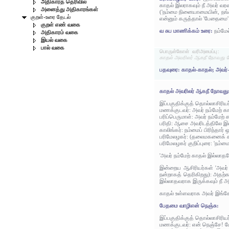
அதிகாரத் தெரிவில்
காதல் இலராகவும் நீ அவர் வர
அனைத்து அதிகாரங்கள்
('நம்மை நினையாமையின், நங்க
குறள்-உரை தேடல்
என்னும் கருத்தால் 'பேதைமை' எ
குறள் எண் வகை
வ சுப மாணிக்கம் உரை:
நம்மே
அதிகாரம் வகை
இயல் வகை
பால் வகை
பொருள்கோள் வரிஅமைப்பு:
காதல் அவரிலர் ஆகநீ நோவது ப
பதவுரை: காதல்-காதல்; அவர்
காதல் அவரிலர் ஆகநீ நோவது
இப்பகுதிக்குத் தொல்லாசிரிய
மணக்குடவர்: அவர் நம்மேற் கா
பரிப்பெருமாள்: அவர் நம்மேற் 
பரிதி: ஆசை அவரிடத்திலே இ
காலிங்கர்: நம்மைப் பிரிந்தா
பரிமேலழகர்: (தலைமகனைக் காண
பரிமேலழகர் குறிப்புரை: 'நம
'அவர் நம்மேற் காதல் இல்லாதப
இன்றைய ஆசிரியர்கள் 'அவர் 
நன்றாகத் தெரிகிறது): அதற்க
இல்லாதவராக இருக்கவும் நீ அவ
காதல் உள்ளவராக அவர் இங்கே 
பேதமை வாழிஎன் நெஞ்சு:
இப்பகுதிக்குத் தொல்லாசிரிய
மணக்குடவர்: என் நெஞ்சே!