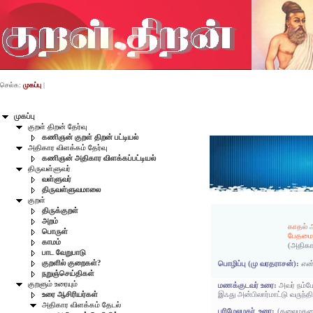
செல்க:
முகப்பு
|
முகப்பு
குறள் திறன் தேர்வு
கணிஞன் குறள் திறன் பட்டியல்
அதிகார விளக்கம் தேர்வு
கணிஞன் அதிகார விளக்கப்பட்டியல்
திருவள்ளுவர்
வள்ளுவர்
திருவள்ளுவமாலை
குறள்
திருக்குறள்
அறம்
காதல் 
பொருள்
பேதமை 
காமம்
(அதிகா
பாட வேறுபாடு
குறளில் குறைகள்?
பொழிப்பு (மு வரதராசன்):
என்
நறுஞ்செய்திகள்
குறளும் உரையும்
மணக்குடவர் உரை:
அவர் நம்ம
இஃது அன்பிலார்மாட்டு வருந்
உரை ஆசிரியர்கள்
அதிகார விளக்கம் தேடல்
பரிமேலழகர் உரை:
(தலைமகனைக