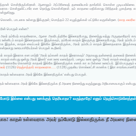
் சென்றிருக்கிறான். ஆனாலும் அப்பிரிவைத் தலைவியால் தாங்கிக் கொள்ள முடியவில்லை. கா
ராக- சென்றுவிட்டாரே என நொந்து கொள்கிறாள். நம் காதலை மதிக்காது பிரிந்தவர் முகத்தை எ
்றுகிறது.
ள் கொண்ட பாடலாக உள்ளது இக்குறள்; மொத்தம் 22 எழுத்துக்கள் மட்டுமே வருகின்றன. (
காத லவரில
ரின் பொருள் என்ன?
 அவர் நம்மேற் காதலிலராக, ஆசை அவரிடத்திலே இல்லாதபோது, நினைந்து வந்து அருளுவதோர் காத
வர் உன்னிடம் காதல் இல்லாதவராக இருக்கவும், நம்மேல் காதல் இவருக்கு இல்லாதபோது, அவர் நம்
க இருக்க, காதல் வைப்பவர் இங்கே இல்லாதிருக்க, அவர் நம்மிடம் காதல் இல்லாதவராக இருக்கவும
 என்றவாறு உரையாசிரியர்கள் பொருள் கூறினர்.
 காதல் இலராக என மாற்றி 'அவர் நம்கண் காதல் இலராகவும்' அதாவது தன்னைத் தலைவர் நினைக்கவ
 காதல் என்பது ஒன்று அவர் இலார்' என உரை வரைந்தார். பழைய உரை ஒன்று 'அவர் காதல் வைத்து வாரா
ல்லாகவே கொண்டு காதலர் இங்கே இல்லாதிருக்க எனக் கா சு பிள்ளை உரைப்பர். இப்பொருளும் ஏற
லவர்
(1126)
நெஞ்சத்தார் காதலவராக.....
(1128) முதலிய சொல்லாட்சி காண்க ( இரா சாரங்கபாணி)
'காதல் உள்ளவராக அவர் இங்கே இல்லாதிருக்க' என்பது பொருள்.
ல் உள்ளவராக அவர் இங்கே இல்லாதிருக்க நீ அவரை நினைந்து வருந்துவது அறியாமையாகும் என்பது இ
்மோடு இல்லை என்பது உனக்குத் தெரியாதா? வருந்தாதே! எனும்
நெஞ்சொடுகிளத்தல்
ாக! காதல் உள்ளவராக அவர் நம்மோடு இல்லாதிருக்க நீ அவரை நினைத