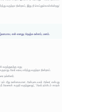
்து வருந்தா நின்றாய், இது நீ செய்துகொள்கின்றது'
்வாயாக; என்-எனது; நெஞ்சு-உள்ளம், மனம்.
 வருந்துதற்கு ஏது;
தாது அவர் வரவு பார்த்து வருந்தா நின்றாய்.
ரை நல்கினர்.
ர் நம் மீது உண்மையான அன்புடையவர் அல்ல( என்பது
 அவரைக் கருதி வருந்துவது', 'அவர் நம்மிடம் காதல்