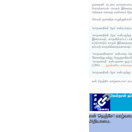
தலைவன் கடமை காரணமாகத்தான
கொள்ளாமல் -காதல் இல்லாதவ
அல்லவா எனவும் எண்ணம் தோன
மிகவும் குறைந்த எழுத்துக்க
'காதலவரிலர் ஆக' என்ற தொட
'காதலவரிலர் ஆக' என்பதற்கு
இலராகவும், காதலிக்கப்பட்ட
எம்மொடும் காதல் இல்லாதவரா
நம்பாற் காதவில்லாதவராகவும்
‘காதலவரிலராக’ என்பதை அவர்
'நினைந்து வந்து அருளுவதோர்
‘காதலரவர்’ என்பதனை ஒரு சொ
(286)
..... நுண்ணிய எங்காத
'காதலவரிலர் ஆக' என்பதற்கு 
என் நெஞ்சே வாழ்வாயாக! காத
அவர்தான் நம
என் நெஞ்சே! வாழ்வாய
அறியாமை.