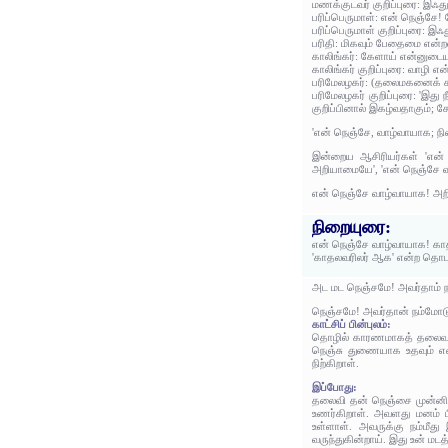
மணக்குடவர் குறிப்புரை: இஃத
பரிப்பெருமாள்: என் நெஞ்சே
பரிப்பெருமாள் குறிப்புரை: இ
பரிதி: மிகவும் பேதைமை என்ற
காலிங்கர்: கேளாய் என்னுடை
காலிங்கர் குறிப்புரை: வாழி
பரிமேலழகர்: (தலைமகனைக் கா
பரிமேலழகர் குறிப்புரை: 'இது
குறிப்பினால் இகழ்வதாகும்; ச
'என் நெஞ்சே, வாழ்வாயாக; நி
இன்றைய ஆசிரியர்கள் 'என் 
அறியாமையே', 'என் நெஞ்சே வ
என் நெஞ்சே வாழ்வாயாக! அறி
நிறையுரை:
என் நெஞ்சே வாழ்வாயாக! காத
'காதலவரிலர் ஆக' என்ற தொட
அட மட நெஞ்சமே! அவர்தாம் நம்
நெஞ்சமே! அவர்தான் நம்மோடு
காட்சிப் பின்புலம்:
தொழில் காரணமாகத் தலைவன் ப
நெஞ்சு துணையாக உதவும் என
நிற்கிறாள்.
இப்போது:
தலைவி தன் நெஞ்சை முன்னில
உணர்கிறாள். அவளது மனம் பி
உள்ளாள். அவருக்கு நம்மீ
வருந்துகின்றாய். இது உன் ம