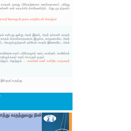
தலர் தனது பிரிவாற்றாமை உணர்வுகளைப் புரிந்து
ண்ணி ஏன் வாடிக்கிடக்கவேண்டும். அது மூடத்தனம்
 ராகநீ நோவது பேதமை வாழியென் னெஞ்சு
)
ல் என்பது ஒன்று அவர் இலார், அவர் நம்கண் காதல்
மிடம் காதல் கொள்ளாதவராக இருக்க, காதலராகிய அவர்
், அவருக்குத்தான் நம்மேல் காதல் இல்லையே, அவர்
ில்லை எனப் பரிமேலழகர் உரை பகன்றார். காலிங்கர்
திருக்கவும்' எனப் பொருள் தரும்.
்கும். அதற்குக்
.... களவின் கண் கன்றிய காதலவர்
.
க்குறட்கருத்து.
.
்து வருந்துவது நின்