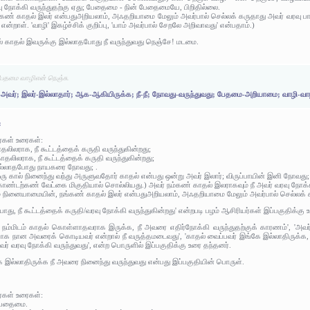
வு நோக்கி வருந்துதற்கு ஏது; பேதைமை - நின் பேதைமையே, பிறிதில்லை.
ண் காதல் இலர் என்பதுஅறியலாம், அஃதறியாமை மேலும் அவர்பால் செல்லக் கருதாது அவர் வரவு பார்த
ன்றாள். 'வாழி' இகழ்ச்சிக் குறிப்பு, 'யாம் அவர்பால் சேறலே அறிவாவது' என்பதாம்.)
ல் காதல் இவருக்கு இல்லாதபோது நீ வருந்துவது நெஞ்சே! மடமை.
ேதமை வாழிஎன் நெஞ்சு.
-அவர்; இலர்-இல்லாதார்; ஆக-ஆகியிருக்க; நீ-நீ; நோவது-வருந்துவது; பேதமை-அறியாமை; வாழி-வாழ
:
ர்கள் உரைகள்:
தலிலராக, நீ கூட்டத்தைக் கருதி வருந்துகின்றது;
காதலிலராக, நீ கூட்டத்தைக் கருதி வருந்துகின்றது;
ல்லாதபோது நாயகரை நோவது; .
ர் ஒரு கால் நினைந்து வந்து அருளுவதோர் காதல் என்பது ஒன்று அவர் இலார்; விருப்பாயின் இனி நோவது;
்டற்கண் வேட்கை மிகுதியால் சொல்லியது.) அவர் நம்கண் காதல் இலராகவும் நீ அவர் வரவு நோக்கி
்மை நினையாமையின், நங்கண் காதல் இலர் என்பதுஅறியலாம், அஃதறியாமை மேலும் அவர்பால் செல்லக் கரு
ோது, நீ கூட்டத்தைக் கருதி/வரவு நோக்கி வருந்துகின்றது' என்றபடி பழம் ஆசிரியர்கள் இப்பகுதிக்கு உ
நம்மிடம் காதல் கொள்ளாதவராக இருக்க, நீ அவரை எதிர்நோக்கி வருந்துதற்குக் காரணம்', 'அவ
ாக நான அவரைக் கொடியவர் என்றால் நீ வருத்தமடைவது', 'காதல் வைப்பவர் இங்கே இல்லாதிருக்க, நீ
ர் வரவு நோக்கி வருந்துவது', என்ற பொருளில் இப்பகுதிக்கு உரை தந்தனர்.
இல்லாதிருக்க நீ அவரை நினைந்து வருந்துவது என்பது இப்பகுதியின் பொருள்.
ர்கள் உரைகள்:
 பேதைமை.