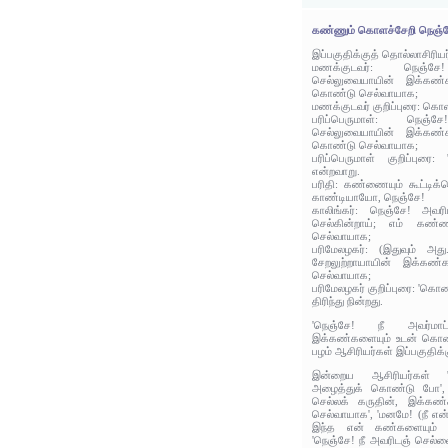
கண்ணும் கொளச்சேறி நெஞ்
இப்பகுதிக்குத் தொல்லாசிரிய
மணக்குடவர்: நெஞ்சே
செல்லுவையாயின் இக்கண்க
கொண்டு செல்வாயாக;
மணக்குடவர் குறிப்புரை: கொள 
பரிப்பெருமாள்: நெஞ்ச
செல்லுவையாயின் இக்கண்க
கொண்டு செல்வாயாக;
பரிப்பெருமாள் குறிப்புரை
என்றவாறு.
பரிதி: கண்ணையும் கூட்டி
காண்டியாயோ, நெஞ்சே!
காலிங்கர்: நெஞ்சே! அவரி
செல்கின்றாய்; எம் கண்
செல்வாயாக;
பரிமேலழகர்: (இதுவும் அத
சேறலுற்றாயாயின் இக்கண
செல்வாயாக;
பரிமேலழகர் குறிப்புரை: 'கொ
திரிந்து நின்றது.
'நெஞ்சே! நீ அவர்மாட்
இக்கண்களையும் உடன் கொண்
பழம் ஆசிரியர்கள் இப்பகுதிக்
இன்றைய ஆசிரியர்கள் '
அழைத்துக் கொண்டு போ', 
செல்லக் கருதின், இக்கண
செல்வாயாக', 'மனமே! (நீ என
இந்த என் கண்களையும் க
'நெஞ்சே! நீ அவரிடஞ் செல்