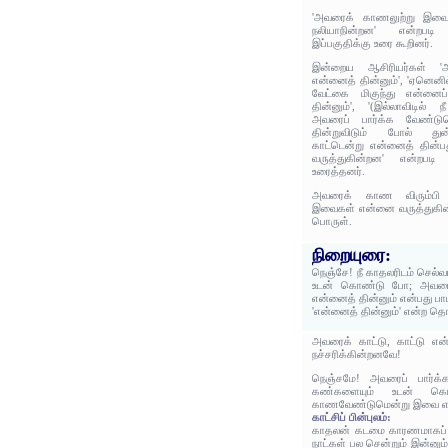
'அவரைக் காணலுற்று இவ
நலியாநின்றன' என்றபட
இப்பகுதிக்கு உரை கூறினர்.
இன்றைய ஆசிரியர்கள் '
என்னைத் தின்னும்', 'ஏனென
வேட்கை மிகுந்து என்னைப்
தின்னும்', '(இல்லாவிடில
அவரைப் பார்க்க வேண்டு
தின்றுவிடும் போல் துன்ப
காட்டென்று என்னைத் தின
வருத்துகின்றன' என்றபடி 
உரைத்தனர்.
அவரைக் காண விரும்பி 
இவைகள் என்னை வருத்துகின்
பொருள்.
நிறையுரை:
நெஞ்சே! நீ காதலரிடம் செல
உடன் கொண்டு போ; அவரை
என்னைத் தின்னும் என்பது பா
'என்னைத் தின்னும்' என்ற தொ
அவரைக் காட்டு, காட்டு எ
நச்சரிக்கின்றனவே!
நெஞ்சமே! அவரைப் பார்க்க
கண்களையும் உடன் க
காணவேண்டுமென்று இவை என
காட்சிப் பின்புலம்:
காதலன் கடமை காரணமாகப் பிர
நாட்கள் பல சென்றும் இன்னும