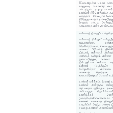
இப்பாடலிலுள்ள கொள என்ற 
காணும்படி கொண்டு என
என்பதற்குப் பதவுரையாக பார்க்
காலிங்கர் இச்சொல்லுக்கு 
உரைத்தார். பரிமேலழகர் 'கொ
திரிந்தது எனத் தெளிவுபடுத்து
சேறுதல் என்பது செல்லுத
எனவே சேறி என்ற சொல் செல்ல
'என்னைத் தின்னும்' என்ற தொ
'என்னைத் தின்னும்' என்றத
நலியாநின்றன, என்
விடுகின்றதில்லை, எம்மை ஒறுக்
என்னைப் பிடுங்கித் தின்
தீர்க்கும், என்னைத் தின்ன
பிடுங்கித் தின்னும், என்னை
துன்பப்படுத்தும், என்னை
தின்பதுபோல என்னை வரு
தின்னும் (அழிக்கும்)
தின்னுகின்றன, என்னைப் பி
என்னைத் தொந்தரவு ச
உரையாசிரியர்கள் பொருள் கூற
கண்கள் பார்க்கும், பேசவும் க
கண்கள் தின்னுதல் என்பத
எடுப்பதைக் குறிக்கும். த
எப்பொழுதும் தேடிக்கொண்
காண்பிக்கச் சொ
துளைத்தெடுக்கின்றனவாம். 
கண்கள் என்னைத் தின்றுவி
காதலியின் நெஞ்சு அவரை நின
அவளது கண்கள் அவரைப் பார்ப்