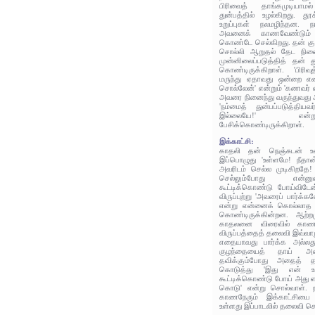
பிரிவைத் தாங்கமுடியாம
துன்பத்தில் உழல்கிறது. த
உறுப்புகள் நலமழிந்தன. 
அவனைக் காணவேண்டும் 
கொண்டே செல்கிறது. தன் க
சொல்லி ஆறுதல் தேட நினை
முன்னிலைப்படுத்தித் தன் 
கொண்டிருக்கிறாள். 'பிரிவு
மருந்து ஏதாவது ஒன்றை எண்
சொல்லேன்' என்றும் 'கணவர் எ
அவரை நினைந்து வருந்துவது 
'நம்மைத் துன்பப்படுத்தியவ
இல்லையே!' என்
பேசிக்கொண்டிருக்கிறாள்.
இக்காட்சி:
காதலி தன் நெஞ்சுடன் உர
இப்பொழுது 'உள்ளமே! நீதான
அவரிடம் செல்ல முடிகிறதே! 
செல்லும்போது என்
கூட்டிக்கொண்டு போய்வி
விருப்புற்று 'அவரைப் பார்க்க
என்று என்னைக் கொல்லாத கு
கொண்டிருக்கின்றன. ஆற்றமு
காதலனை விரைவில் காண
விருப்பத்தைத் தலைவி இவ்வாற
எதையாவது பார்க்க அல்லது 
குழந்தையைத் தாய் அமைத
தவிக்கும்போது அதைத் த
கொடுத்து 'இது என் உய
கூட்டிக்கொண்டு போய் அது 
கொடு' என்று சொல்வாள். நம
காணநேரும் இக்காட்சியை 
உள்ளது இப்பாடலில் தலைவி சொ