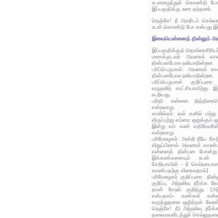
உடனழைத்துக் கொண்டு போ
இப்பகுதிக்கு உரை தந்தனர்.
நெஞ்சே! நீ அவரிடம் செல்
உடன் கொண்டு போ என்பது இப
இவையென்னைத் தின்னும் அவர
இப்பகுதிக்குத் தொல்லாசிரிய
மணக்குடவர்: அவரைக் கா
தின்பனபோல நலியாநின்றன.
பரிப்பெருமாள்: அவரைக் 
தின்பனபோல நலியாநின்றன.
பரிப்பெருமாள் குறிப்புர
வருதலிற் காட்சியாயிற்று.
கூறியது.
பரிதி: என்னை நித்திரைக
என்றவாறு.
காலிங்கர்: ஏன் எனில் மற
விருப்புற்று எம்மை ஒறுக்கும்
இன்று எம் கண் எதிரேவரின
என்றவாறு.
பரிமேலழகர்: அன்றி நீயே சே
விதுப்பினால் அவரைக் காண்ட
என்னைத் தின்பன போன்று ந
இக்கண்களையும் உடன் 
சேறியாயின் - நீ செல்வாயானா
காண்பதற்கு விரைவதால்]
பரிமேலழகர் குறிப்புரை: தி
குறிப்பு. அந்நலிவு தீர்க்க 
தான் சேறல் குறித்து. [அந
என்பதாம்- கண்கள் என்
வருத்துதலை ஒழித்தல் வேண்
நெஞ்சே! நீ) அந்நலிவு தீர்
தலைமகனிடத்துச் செல்லுதலைக