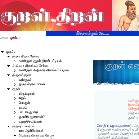
இத்தளத்துள் தேட...
செல்க:
முகப்பு
|
முகப்பு
குறள் திறன் தேர்வு
கணிஞன் குறள் திறன் பட்டியல்
குறள் எ
அதிகார விளக்கம் தேர்வு
கணிஞன் அதிகார விளக்கப்பட்டியல்
திருவள்ளுவர்
வள்ளுவர்
திருவள்ளுவமாலை
குறள்
திருக்குறள்
அறம்
கண்ணு
பொருள்
இவைய
காமம்
தின்னும
பாட வேறுபாடு
(அதிகா
குறளில் குறைகள்?
குறள் 
நறுஞ்செய்திகள்
பொழிப்பு (மு வரதராசன்):
நெஞ
குறளும் உரையும்
போது என் கண்களையும் உடன
உரை ஆசிரியர்கள்
அவரைக் காண வேண்டும் என
அதிகார விளக்கம் தேடல்
பிடுங்கித் தின்கின்றன.