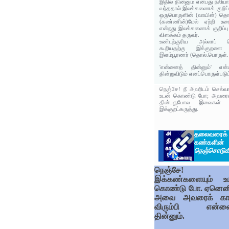
இதில் தின்னும் என்பது நலியா
வந்ததால் இலக்கணைக் குறிப்பு
ஒருபொருளின் (வாயின்) தொ
(கண்ணின்)மேல் ஏற்றி உரைத்
என்றது இலக்கணைக் குறிப்ப
விளக்கம் தருவர்.
உண்டற்குரிய அல்லாப
கூறியதற்கு இக்குறளை 
இளம்பூரணர் (தொல்.பொருள். 
'என்னைத் தின்னும்' என
தின்றுவிடும் எனப்பொருள்படும
நெஞ்சே! நீ அவரிடம் செல்
உடன் கொண்டு போ; அவரைக்
தின்பதுபோல இவைகள் வர
இக்குறட்கருத்து.
தலைவரைக
கண்களின
நெஞ்சொடுகி
நெஞ்சே!
இக்கண்களையும் உ
கொண்டு போ. ஏனெனி
அவை அவரைக் க
விரும்பி என்ன
தின்னும்.