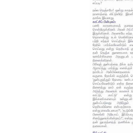
எப்படி?
நல்ல நெஞ்சமே! ஒன்று காதல
நாணத்தை விட்டுவிடு. இரண
தாங்க இயலாது.
காட்சிப் பின்புலம்:
பணி காரணமாகத் தலைவர்
சென்றிருக்கிறார். அவள் அப
இருக்கிறாள். அவரையே எந்த 
தொலைத்து உடல் மெலிகிறாள்
பற்றி எந்தச் செய்தியும் 
நேரில் பார்க்கவேண்டும் எ
செய்வது என்று தெரியாத் க
தன் நெஞ்சு துணையாக உத
உணர்ச்சிகளை அதனுடன் ப
நினைக்கிறாள்.
பிரிவுத் துன்பத்தை நீக்க த
ஆராய்ந்து பார்த்து எனக்குச
நம்மிடம் அன்பில்லாதவராக 
வருகை நோக்கி வருந்திக் க
'துன்புறுத்தும் நோயை உண்ட
செய்யவேண்டும் என்ற நின
நினைத்து நாம் ஏன் வருந்த
அடுத்து அவரைக் காணச் ச
காட்டு, காட்டு' என்ற
இக்கண்களையும் உன்னுடன
துன்பப்படுவது அறிந்தும
தெரியவில்லை என்பதற்காக 
என்று கைவிடலாமா?'; 'கூடும்ப
பிணங்கி அறியாய். இப்பொ
சினந்துரைக்கின்றாய்!'; என்
தன் துயரத்தைத் தணிக்க ம
தலைமகள்.