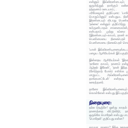
என்னும் இவ்விரண்டையும்;
ஒருமித்துத் தாங்கும் வ
நற்குணம் உடையாய்; .
பரிமேலழகர் குறிப்புரை: 'யா
பொறுப்பினும்' என்பதுபட நின
இரண்டையும் விடாது பெண்
'நல்லை' என்னும் குறிப்பிற்ற
உயிருண்டாதல் சாலாமையின்
என்பதாம். முற்று உம்மை
[இரண்டையும்-காமம், நாண் எ
பெண்மையை நிலைபெறச் ச
பெண்மையை நிலைபெறச் செய்
'யான் இவ்விரண்டினையுங்கூட
பழைய ஆசிரியர்கள் இப்பகுதிக
இன்றைய ஆசிரியர்கள் 'இரண்
'நானோ காமம், நாணம் என்னு
ஆற்றல் இலேன்', 'நான் இந்
(சேர்ந்தாற் போல்) சகிக்க ம
மாறுபட்ட அவ்விரண்டின
தாங்கமாட்டேன்' என்றபடி 
உரைத்தனர்.
நானோ இவ்விரண்டினையும்
கொள்ளேன் என்பது இப்பகுதி
நிறையுரை:
நல்ல நெஞ்சே! ஒன்று காதல் 
நாணத்தை விட்டுவிடு; ந
ஒருங்கே பொறேன் என்பது பாட
'பொறேன்' குறிப்பது என்ன?
காமமா, நாணா? இந்த ஊசலாட்ட