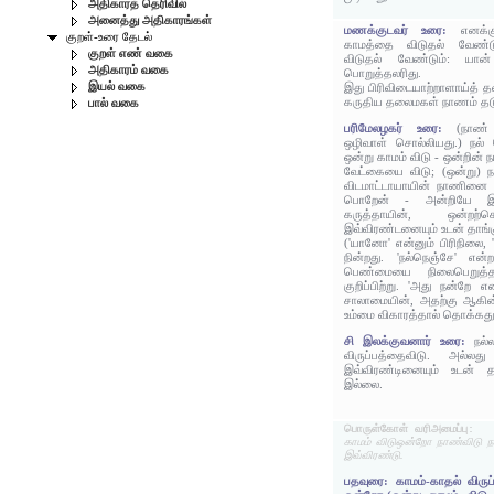
அதிகாரத் தெரிவில்
அனைத்து அதிகாரங்கள்
மணக்குடவர் உரை:
எனக்க
குறள்-உரை தேடல்
காமத்தை விடுதல் வேண்ட
குறள் எண் வகை
விடுதல் வேண்டும்: யான் 
அதிகாரம் வகை
பொறுத்தலரிது.
இயல் வகை
இது பிரிவிடையாற்றாளாய்த் த
கருதிய தலைமகள் நாணம் தடு
பால் வகை
பரிமேலழகர் உரை:
(நாண்
ஒழிவாள் சொல்லியது.) நல்
ஒன்று காமம் விடு - ஒன்றின்
வேட்கையை விடு; (ஒன்று) ந
விடமாட்டாயாயின் நாணினை 
பொறேன் - அன்றியே இர
கருத்தாயின், ஒன்றற
இவ்விரண்டனையும் உடன் தாங்
('யானோ' என்னும் பிரிநிலை, '
நின்றது. 'நல்நெஞ்சே' என்
பெண்மையை நிலைபெறுத்தல
குறிப்பிற்று. 'அது நன்றே 
சாலாமையின், அதற்கு ஆகின்ற
உம்மை விகாரத்தால் தொக்கது
சி இலக்குவனார் உரை:
நல்
விருப்பத்தைவிடு. அல்லத
இவ்விரண்டினையும் உடன் 
இல்லை.
பொருள்கோள் வரிஅமைப்பு:
காமம் விடுஒன்றோ நாண்விடு
இவ்விரண்டு.
பதவுரை: காமம்-காதல் விருப்ப