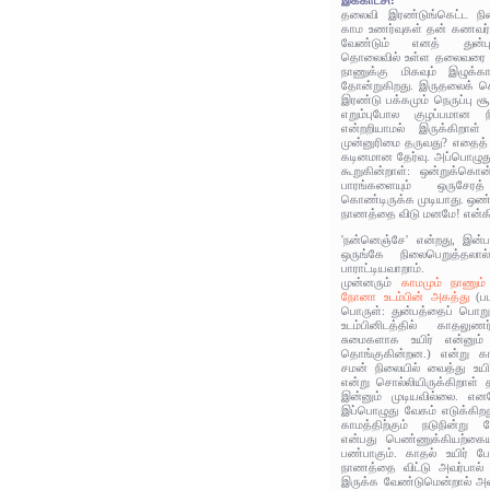
இக்காட்சி:
தலைவி இரண்டுங்கெட்ட நிலை
காம உணர்வுகள் தன் கணவர்
வேண்டும் எனத் துன்புறு
தொலைவில் உள்ள தலைவரை நா
நாணுக்கு மிகவும் இழுக்
தோன்றுகிறது. இருதலைக் க
இரண்டு பக்கமும் நெருப்பு ச
எறும்புபோல குழப்பமான 
என்றறியாமல் இருக்கிறாள
முன்னுரிமை தருவது? எதைத் 
கடினமான தேர்வு. அப்பொழுத
கூறுகின்றாள்: ஒன்றுக்கொன
பாரங்களையும் ஒருசேரத
கொண்டிருக்க முடியாது. ஒண
நாணத்தை விடு மனமே! என்கி
'நன்னெஞ்சே' என்றது, இன்
ஒருங்கே நிலைபெறுத்தலா
பாராட்டியவாறாம்.
முன்னரும்
காமமும் நாணும் 
நோனா உடம்பின் அகத்து
(பட
பொருள்: துன்பத்தைப் பொறுக
உடம்பினிடத்தில் காதலு
சுமைகளாக உயிர் என்னும் 
தொங்குகின்றன.) என்று கா
சமன் நிலையில் வைத்து உயி
என்று சொல்லியிருக்கிறாள் 
இன்னும் முடியவில்லை. என
இப்பொழுது வேகம் எடுக்கிறத
காமத்திற்கும் நடுநின்று
என்பது பெண்ணுக்கியற்கை
பண்பாகும். காதல் உயிர் ப
நாணத்தை விட்டு அவர்பால்
இருக்க வேண்டுமென்றால் அவ