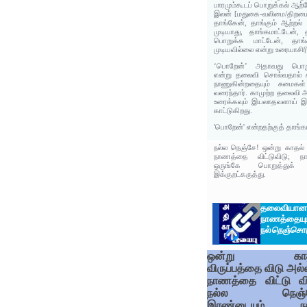
பாரமும்கூடப் பொறுக்கல் ஆற்
இலன் [மதுகை-வலிமை/திறமை]
தாங்கேன், தாங்கும் ஆற்றல் 
முடியாது, தாங்கமாட்டேன்,
பொறுக்க மாட்டேன், தாங்
முடியவில்லை என்று உரையாசிர
‘பொறேன்’ அதாவது பொறுக
என்று தலைவி சொல்வதால் க
நாணுகின்றதையும் சுமை
வரைந்தார். காமுற்ற தலைவி 
உரைக்கவும் இயலாதவளாய் இர
காட்டுகிறது.
'பொறேன்' என்றதற்குத் தாங்க
நல்ல நெஞ்சே! ஒன்று காதல் 
நாணத்தை விட்டுவிடு; ந
ஒருங்கே பொறுத்துக
இக்குறட்கருத்து.
தலைவியா
நாணத்தை
நல்
நெஞ்சொட
ஒன்று காத
விருப்பத்தை விடு அல்
நாணத்தை விட்டு வி
நல்ல நெஞ்ச
இரண்டையும் நா