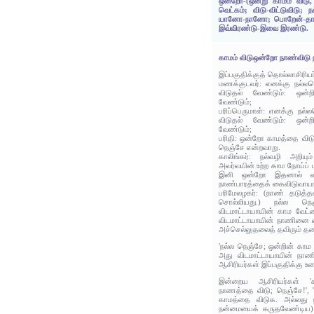
ஒன்றோ-(ஒன்று காமம் விடு,
வெட்கம்; விடு-விட்டுவிடு; 
யானோ-நானோ; பொறேன்-தாங்க
இவ்விரண்டு-இவை இரண்டு.
காமம் விடுஒன்றோ நாண்விடு
இப்பகுதிக்குத் தொல்லாசிரிய
மணக்குடவர்: எனக்கு நல்லந
விடுதல் வேண்டும்: ஒன்
வேண்டும்;
பரிப்பெருமாள்: எனக்கு நல
விடுதல் வேண்டும்: ஒன்
வேண்டும்;
பரிதி: ஒன்றோ காமத்தை விட
நெஞ்சே என்றவாறு.
காலிங்கர்: நல்வழி அறியு
அவர்வயின் உற்ற காம நோய்ப்
இனி ஒன்றோ இதனால் வரூ
நாண்பாரத்தைக் கைவிடுவாய
பரிமேலழகர்: (நாண் தடுத்த
சொல்லியது.) நல்ல நெ
விடமாட்டாயாயின் காம வேட்
விடமாட்டாயாயின் நாணினை வ
அச்செல்லுதலைத் தவிரும் த
'நல்ல நெஞ்சே; ஒன்றின் காம
அது விடமாட்டாயாயின் நாண
ஆசிரியர்கள் இப்பகுதிக்கு உர
இன்றைய ஆசிரியர்கள் '
நாணத்தை விடு; நெஞ்சே!', 
காமத்தை விடுக. அல்லது 
நன்மையைக் கருதவேண்டிய)