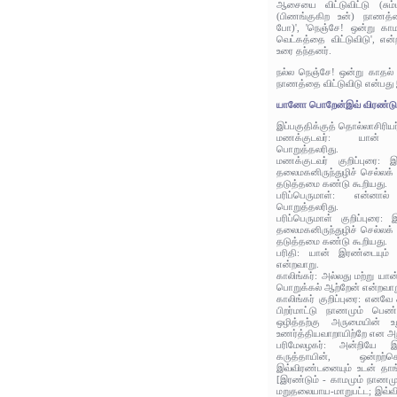
ஆசையை விட்டுவிட்டு (சும
(பிணங்குகிற உன்) நாணத்தை
போ)', 'நெஞ்சே! ஒன்று காம
வெட்கத்தை விட்டுவிடு', என
உரை தந்தனர்.
நல்ல நெஞ்சே! ஒன்று காதல் 
நாணத்தை விட்டுவிடு என்பது 
யானோ பொறேன்இவ் விரண்டு
இப்பகுதிக்குத் தொல்லாசிரிய
மணக்குடவர்: யான் இவ்
பொறுத்தலரிது.
மணக்குடவர் குறிப்புரை: இ
தலைமகனிருந்துழிச் செல்லக
தடுத்தமை கண்டு கூறியது.
பரிப்பெருமாள்: என்னால
பொறுத்தலரிது.
பரிப்பெருமாள் குறிப்புரை: 
தலைமகனிருந்துழிச் செல்லக
தடுத்தமை கண்டு கூறியது.
பரிதி: யான் இரண்டையும் 
என்றவாறு.
காலிங்கர்: அல்லது மற்று யான
பொறுக்கல் ஆற்றேன் என்றவாற
காலிங்கர் குறிப்புரை: எனவ
பிறர்மாட்டு நாணமும் பெண்
ஒழித்தற்கு அருமையின் உற
உணர்த்தியவாறாயிற்றே என அ
பரிமேலழகர்: அன்றியே இ
கருத்தாயின், ஒன்றற
இவ்விரண்டனையும் உடன் தாங
[இரண்டும் - காமமும் நாணமு
மறுதலையாய-மாறுபட்ட; இவ்வ