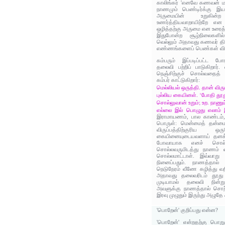
காலிங்கர் 'எனவே கணவன் மாட்
நாணமும் பெண்டிர்க்கு இயல
அருமையின் உறுகின்
உணர்த்தியவாறாயிற்றே எ
ஒழித்தற்கு அருமை என உரைத்
இதுபோன்ற சூழ்நிலைகள
வெல்லும் அதாவது கணவர் திர
எண்ணங்களைப் பெண்கள் விட்
கம்பரும் இப்படிப்பட்ட ப
தலைவி பற்றிப் பாடுகிறார்
நெஞ்சிற்குச் சொல்வதைத்
கம்பர் காட்டுகிறார்:
மெல்லியல் ஒருத்தி. தான் விரு
புல்லிய கையினள். ‘போதி தூத
சொல்லுவான் உறும்; உற. நாணு
எல்லை இல் பொழுது எலாம் இ
இராமாயணம், பால காண்டம், 
பொருள்: மென்மைத் தன்மை
விருப்பத்திற்குரிய 
கையினையுடையவளாய் தனக்
போவாயாக எனச் சொல்ல
சொல்லவருமிடத்து நாணம் வ
சொல்லமாட்டாள். இவ்வாற
நினைப்பதும். நாணத்தால்
நெடுநேரம் வீணே கழித்து வறி
அதாவது தலைவரிடம் தூது
முடியாமல் தலைவி நின்ற
அவளுக்கு நாணத்தால் சொற்
இரவு முழுதும் இருந்து அழுத
'பொறேன்' குறிப்பது என்ன?
'பொறேன்' என்றதற்கு பொறுத்