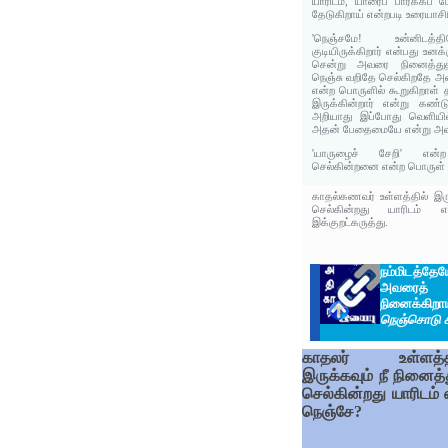
யாரிடம், யாரைப் பார்க்கப
தேடுகிறாய் என்றபடி உரையாசி
'நெஞ்சமே! உன்னிடத்
குடியிருக்கிறார் என்பது உனக்
சென்று அவரை நினைத்துத்
நெஞ்சு வறிதே செல்கிறதே
என்ற பொருளில் கூறுகிறாள் 
இருக்கின்றார் என்று கண்
அறியாது இப்போது வெளியில
அதன் பேதைமையே என்று அவ
'யாருழைச் சேறி' என்ற
செல்கின்றனை என்ற பொருள் 
காதல்கணவர் உள்ளத்தில் இரு
செல்கின்றது யாரிடம் 
இக்குறட்கருத்து.
நம்மிடத்த
அவரைத்
நினைக்க
நெஞ்சொடு க
காதலர் உள்ளத்த
இருக்கவும் நீ நினைத்
செல்கின்றது யாரிடம் 
நெஞ்சே?