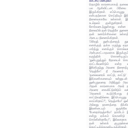
காட்சிப் பின்புலம்:
தொழில் காரணமாகத் தலைவர் 
பல ஆகிவிட்டன. பிரிவை 
இருக்கிறாள். எப்பொழுது 
என்பதற்கான செய்தியும் இல
நினைவாகவே உள்ளாள். இத
உடல்நலம் குன்றுகிறாள்
சோர்வடைந்துள்ளது. என்ன 
நிலையில் தன் நெஞ்சே துண
தன் உணர்ச்சிகளை உள்ளத்த
அடைய நினைக்கிறாள்.
'பிரிவுத் துன்பத்தைத் து
எனக்குத் தக்க மருந்து ஏத
பார்த்து எனக்குச் சொல்வா
அன்புகாட்டாதவராக இருக்க
வருந்திக் கொண்டிருப
'துன்புறுத்தும் நோயைச் செ
காட்டவேண்டும் என்ற
இங்கிருந்து அவரை நினைத்த
'நெஞ்சே! நீ அவரைக் 
'தலைவரைக் காட்டு, காட்டு'
இக்கண்களையும் உன்னுடன
துன்புறுவதை அறிந்தும் அவ
அதன் காரணமாக அவர் நம்
அவரை கைவிட்டுவிடும் வ
'அவரைக் கூடும்போது ந
காட்டுவதில்லை. இப்பொழுத
காய்கிறாய்?'; 'நெஞ்சமே!
அல்லது நாணத்தை நீக்க
இரண்டையும் ஒருங்கே
'பேதைநெஞ்சமே! நம்மிடம் இர
என்று ஏக்கம் கொண்டு பி
செல்கின்றாயே!'; இவ்வாறா
தன் உள்ளக் குமுறல்க
கொட்டிக்கொண்டிருக்கிறாள்.