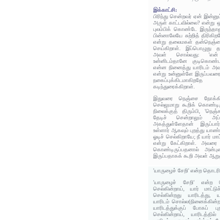
இக்காட்சி:
பிரிந்து சென்றவர் ஏன் இன்னு
அருள் காட்டவில்லை? என்று ஒ
புலம்பிக் கொண்டே இருந்தால
பின்னாலேயே சுற்றித் திரிக
என்று தலைமகள் தன்நெஞ்ச
செய்கிறாள். இப்பொழுது 
அவள் சொல்வது: 'என்
உன்னிடம்தானே குடிகொண்டவ
என்ன நினைத்து யாரிடம் அவர
என்று உன்னுள்ளே இருப்பவரைப
நகைப்புக்கிடமாகிற
கடிந்துரைக்கிறாள்.
இதுவரை நெஞ்சை நோக்கி
செல்லுமாறு கூறிக் கொண்டி
நிலைக்குத் திரும்பி, 'நெஞ
தேடிச் சென்றாலும் அப
அகத்துள்ளேதான் இருப்பார
உள்ளார் ஆகவும் புறத்து யாண
ஓடிச் செல்கிறாயே; நீ யார் ம
என்று கேட்கிறாள். அவரை 
கொண்டிருப்பதனால் அன்பு
இருப்பதாகக் கூறி அவள் ஆற
'யாருழைச் சேறி' என்ற தொடர
'யாருழைச் சேறி' என்ற தொ
செல்கின்றாய், யார் மாட்ட
செல்கின்றது யாரிடத்து, யா
யாரிடம் சொல்ல(நினைக்கின்றா
யாரிடத்துக்குப் போகப் புற
செல்கின்றாய், யாரிடத்தில