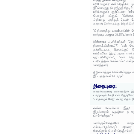
பிறிது இல்லை என்றவாறு.
பரிமேலழகர்: என் நெஞ்சே; ம
இப்பொழுது நீ புறத்துத் தேடிச்
பரிமேலழகர் குறிப்புரை: 'உள்
பொருள் விகுதி. 'நின்னக
அறியாது புறத்துத் தேடிச்
காதலர் நின்னகத்து இருக்கின
'நீ நினைத்து யாவர்மாட்டுச்
என்றபடி பழைய ஆசிரியர்கள் இ
இன்றைய ஆசிரியர்கள் 'நெஞ
நினைக்கின்றாய்?', 'என் ந
தங்கியதாக நினைத்துப் ப
எங்கேயோ இருப்பதாக எண்ணி
புறப்படுகிறாய்?', 'என் 
யாரிடத்தில் செல்வாய்?' என்ற
உரைத்தனர்.
நீ நினைத்துச் செல்கின்றது ய
இப்பகுதியின் பொருள்.
நிறையுரை:
காதல்கணவர் உள்ளத்தில் இர
யாருழைச் சேறி என் நெஞ்சே?
'யாருழைச் சேறி' என்ற தொடர
என்ன வேடிக்கை இது! த
இருக்கிறார். நெஞ்சே! நீ
செல்கின்றாய்?
உனக்குள்ளேதானே காதல்
அப்படியிருக்கவும் அவரை 
போகிறாய் நீ, என் நெஞ்சமே?