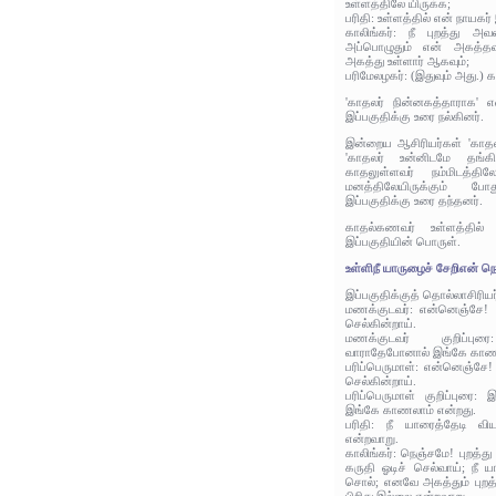
உள்ளத்திலே யிருக்க;
பரிதி: உள்ளத்தில் என் நாயகர்
காலிங்கர்: நீ புறத்து அவ
அப்பொழுதும் என் அகத்தவர
அகத்து உள்ளார் ஆகவும்;
பரிமேலழகர்: (இதுவும் அது.)
'காதலர் நின்னகத்தாராக' எ
இப்பகுதிக்கு உரை நல்கினர்.
இன்றைய ஆசிரியர்கள் 'காதலர்
'காதலர் உன்னிடமே தங்கி 
காதலுள்ளவர் நம்மிடத்தி
மனத்திலேயிருக்கும் ப
இப்பகுதிக்கு உரை தந்தனர்.
காதல்கணவர் உள்ளத்தில்
இப்பகுதியின் பொருள்.
உள்ளிநீ யாருழைச் சேறிஎன் நெ
இப்பகுதிக்குத் தொல்லாசிரிய
மணக்குடவர்: என்னெஞ்சே! நீ
செல்கின்றாய்.
மணக்குடவர் குறிப்
வாராதேபோனால் இங்கே காணல
பரிப்பெருமாள்: என்னெஞ்சே! 
செல்கின்றாய்.
பரிப்பெருமாள் குறிப்புரை
இங்கே காணலாம் என்றது.
பரிதி: நீ யாரைத்தேடி விய
என்றவாறு.
காலிங்கர்: நெஞ்சமே! புறத்த
கருதி ஓடிச் செல்வாய்; நீ ய
சொல்; எனவே அகத்தும் புறத