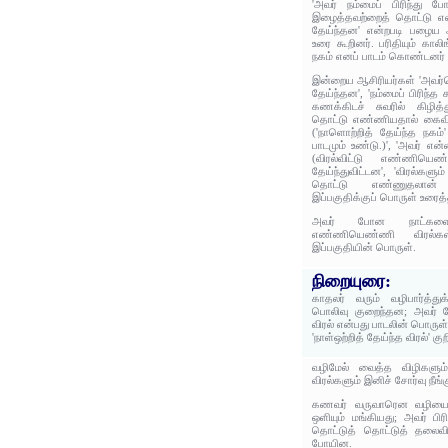
'அவர் நம்மைப் பிரிந்து 
இழைத்தவற்றைத் தொட்டு எண
தேய்ந்தன' என்றபடி பழைய ஆ
உரை கூறினர். பரிதியும் காலி
நகம் எனப் பாடம் கொண்டனர்
இன்றைய ஆசிரியர்கள் 'அவர்
தேய்ந்தன', 'நம்மைப் பிரிந்
கணக்கிடச் சுவரில் கிழி
தொட்டு எண்ணியதால் கைவிர
('நாளொற்றித் தேய்ந்த நக
பாடமும் உண்டு.)', 'அவர் என
(விரல்விட்டு எண்ணியெண
தேய்ந்துவிட்டன', 'விரல்க
தொட்டு எண்ணுதலான் 
இப்பகுதிக்குப் பொருள் உரைத்
அவர் போன நாட்களைச
எண்ணியெண்ணி விரல்க
இப்பகுதியின் பொருள்.
நிறையுரை:
காதலர் வரும் வழிபார்த்து
பொலிவு குறைந்தன; அவர் ப
விரல் என்பது பாடலின் பொருள்
'நாள்ஒற்றித் தேய்ந்த விரல்' க
வழிமேல் வைத்த விழிகளும
விரல்களும் இனிச் சோர்வு நீங்க
கணவர் வருவாரென வழியையே
ஒளியும் மங்கியது; அவர் பிர
தொட்டுத் தொட்டுத் தலைவிய
போயின.