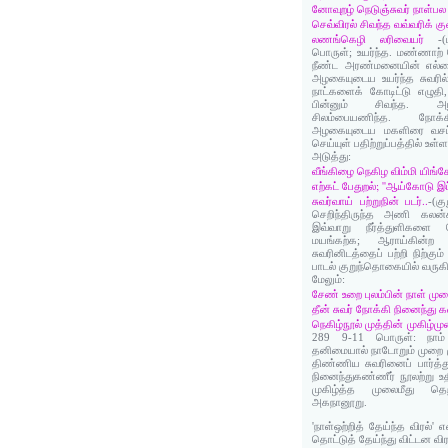
னோவுறழ் நெடுஞ்சுவர் நாள்பல
செவ்விரல் சிவந்த வவ்வரிக் க
லணங்கெழி லரிவையர்
-(
பொருள்; உயர்ந்த. மண்ணாற்
நீண்ட அரண்மனையின் எல்லை
அழகையுடைய உயர்ந்த சுவரில
நாட்களைக் கோடிட்டு எழுதி,
பின்னும் சிவந்த. 
சிலம்பையணிந்த. நோக்க
அழகையுடைய மகளிரை வசப்பட
செய்யுள் பதிற்றுப்பத்தில் உள்ள
அடுத்து:
வீங்கிழை நெகிழ விம்மி யிங்க
எற்கட் பேதுறல்; ''ஆய்கோடு இட
சுவர்வாய் பற்றுநின் படர்..
-(க
செறிந்திருந்த அணி கலன்க
இவ்வாறு நீர்த்துளிகளை
மயங்கற்க; ஆராய்கின்ற 
சுவரினிடத்தைப் பற்றி நிற்கும்
பாடல் குறுந்தொகையில் வருகி
மேலும்:
சேண் உறை புலம்பின் நாள் ம
தீன் சுவர் நோக்கி நினைந்து 
நெகிழ்நூல் முத்தின் முகிழ்ம
289 9-11 பொருள்: நாம்
தனிமையால் நாடோறும் முறை 
திண்ணிய சுவரினைப் பார்த
நினைந்துகண்ணீர் நூலற்று உ
முகிழ்த்த முலைமீது தெற
அகநானூறு.
'நாள்ஒற்றித் தேய்ந்த விரல்'
தொட்டுத் தேய்ந்து விட்டன வி