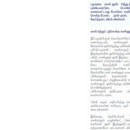
பதவுரை: வாள்-ஒளி; அற்று-இழ
புல்லியவாயின, பொல
காணமாட்டாது போயின; கண்ணு
சென்ற-போன; நாள்-நாள்; ஒ
தேய்ந்தன; விரல்-விரல்கள்.
வாள்அற்றுப் புற்கென்ற கண்ணு
இப்பகுதிக்குத் தொல்லாசிரிய
மணக்குடவர்: கண்களும் 
நோதலால் ஒளியிழந்து புல்லெ
பரிப்பெருமாள்: கண்களும
இருத்தலானே ஒளியிழந்து புல
பரிதி: கண்ணும் ஒளி இழந்த;
காலிங்கர் ('வாளொற்றிய' பாடம்
சேய தேயத்தின் கண்
காணப்பெறுதும் கொல்லோ என
நோக்கியே என் கண்ணும் சால
பரிமேலழகர்: (தலைமகள் 
சொல்லியது.) அதுவேயன்றி அவ
கண்களும் ஒளியிழந்து புல்ல
பொலிவிழந்தன]
பரிமேலழகர் குறிப்புரை: 
காணமாட்டாமை.
'அவர் வரும் வழிபார்த்து 
புல்லியவாயின' என்றபடி பழம்
உரை நல்கினர்.
இன்றைய ஆசிரியர்கள் 'அவ
கண்களும் மழுங்கின', 'அவ
கண்கள் ஒளி இழந்துவிட்டன'
எத்தனையோ நாட்களாகி விட