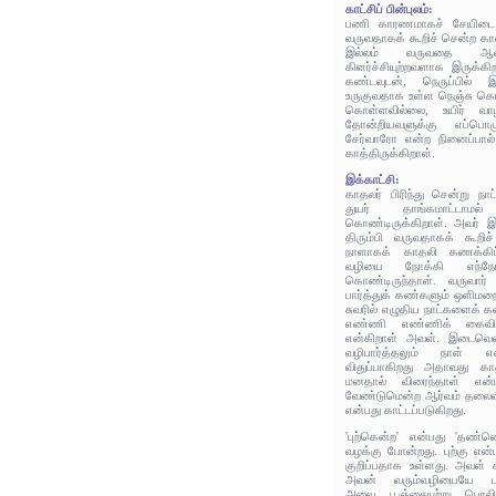
காட்சிப் பின்புலம்:
பணி காரணமாகச் சேயிடை 
வருவதாகக் கூறிச் சென்ற கால
இல்லம் வருவதை ஆவலு
கிளர்ச்சியுற்றவளாக இருக்
கண்டவுடன், நெருப்பில் 
உருகுவதாக உள்ள நெஞ்சு கொ
கொள்ளவில்லை, உயிர் வாழ
தோன்றியவளுக்கு எப்பொழ
சேர்வாரோ என்ற நினைப்பால
காத்திருக்கிறாள்.
இக்காட்சி:
காதலர் பிரிந்து சென்று நாட
துயர் தாங்கமாட்டாம
கொண்டிருக்கிறாள். அவர் இ
திரும்பி வருவதாகக் கூறி
நாளாகக் காதலி கணக்கிட்
வழியை நோக்கி எந்நேர
கொண்டிருந்தாள். வருவார் 
பார்த்துக் கண்களும் ஒளிமறைந
சுவரில் எழுதிய நாட்களைக் க
எண்ணி எண்ணிக் கைவிரல்
என்கிறாள் அவள். இடைவெளிய
வழிபார்த்தலும் நாள் எ
விதுப்பாகிறது அதாவது
மனதால் விரைந்தாள் எ
வேண்டுமென்ற ஆர்வம் தலைவி
என்பது காட்டப்படுகிறது.
'புற்கென்ற' என்பது 'தண்
வழக்கு போன்றது. புற்கு என
குறிப்பதாக உள்ளது. அவள்
அவன் வரும்வழியையே பார்
அவை பூஞ்சையுற்று பொலிவ