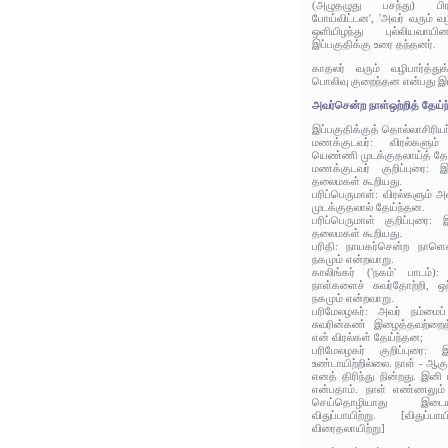
(அழுதழுது பசந்து) பிர
போய்விட்டன', 'அவர் வரும் வ
ஒளியிழந்து புல்லியவா
இப்பகுதிக்கு உரை தந்தனர்.
காதலர் வரும் வழிபார்த்து
பொலிவு குறைந்தன என்பது இப
அவர்சென்ற நாள்ஒற்றித் தேய்ந
இப்பகுதிக்குத் தொல்லாசிரிய
மணக்குடவர்: விரல்களு
யெண்ணி முடக்குதலாய்த் தே
மணக்குடவர் குறிப்புரை:
தலைமகள் கூறியது.
பரிப்பெருமாள்: விரல்களு
முடக்குதலால் தேய்ந்தன.
பரிப்பெருமாள் குறிப்புர
தலைமகள் கூறியது.
பரிதி: நாயகர்சென்ற நாளெண
நகமும் என்றவாறு.
காலிங்கர் ('நகம்' பாடம்)
நாள்களைச் சுவர்தோற்றி, ஒ
நகமும் என்றவாறு.
பரிமேலழகர்: அவர் நம்மைப
சுவரின்கண் இழைத்தவற்றை
என் விரல்கள் தேய்ந்தன;
பரிமேலழகர் குறிப்புரை: 
உண்டாயிற்றில்லை. நாள் - ஆகுப
எனத் திரிந்து நின்றது. இ
என்பதாம். நாள் எண்ணலும் 
செய்தொழியாது இடையி
விதுப்பாயிற்று. [விதுப
விரைதலாயிற்று]