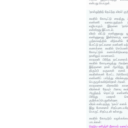
என்பது பொருள்.
'நாள்ஒற்றித் தேய்ந்த விரல்' க
சுவரில் கோடிட்டு வைத்து
எண்ணி வரையறுத்தல் நி
வழியாகும். இதனை 'நாளொற
என்கிறது இப்பாடல்.
விரல் விட்டு எண்ணுவது 
எண்ணுவது இன்னொரு வகை. 
முற்காலத்தில் வீடுகளில்
போட்டு நாட்களை எண்ணி வந்தி
கணக்கை சுவரில் செம்மண் 
கோடிட்டுக் கணக்கிடுவதைச
நாளிலும் காணலாம்.
காதலன் பிரிந்த நாட்களைக்
சுவரில் கோடிழைத்து அவற்
இத்தனை நாள் ஆயிற்று, இ
திரும்பி வருவான் எனக்
சுவரின்கண் போட்ட அக்கோட
எண்ணிப் பார்த்து விரல்களு
பெருமூச்சுவிடுகிறாள் அவள்.
காதலனை விரைவில் காணவ
விரல்கள் தேயும் அளவு சுவர
அழுந்தத் தொட்டு எண்ணி
பிரிந்து பலநாள் சென
குறிக்கப்பெறுகின்றன.
விரல் என்பதற்கு 'நகம்' எனக்
இது மோனைச் சிறப்புடையதேன
பொருட் சிறப்புடன் உள்ளது.
சுவரில் கோடிடும் வழக்கங்க
பாடல்கள்:
நெடும ணிஞ்சி நீணகர் வரைப்