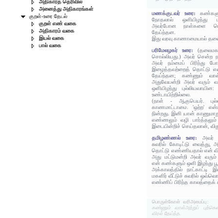
அதிகாரத் தெரிவில்
அனைத்து அதிகாரங்கள்
மணக்குடவர் உரை:
கண்களு
குறள்-உரை தேடல்
நோதலால் ஒளியிழந்து பு
குறள் எண் வகை
அவர்போன நாள்களை யெண
அதிகாரம் வகை
தேய்ந்தன.
இயல் வகை
இது வரவு காணாமையால் தலை
பால் வகை
பரிமேலழகர் உரை:
(தலைமகள
சொல்லியது.) அவர் சென்ற நா
அவர் நம்மைப் பிரிந்து ப
இழைத்தவற்றைத் தொட்டு எண
தேய்ந்தன; கண்ணும் வாள்
அதுவேயன்றி அவர் வரும் வழ
ஒளியிழந்து புல்லியவாயின:
உண்டாயிற்றில்லை.
(நாள் - ஆகுபெயர். புல
காணமாட்டாமை. 'ஒற்ற' என்பத
நின்றது. இனி யான் காணுமாற
எண்ணலும் வழி பார்த்தலும
இடையின்றிச் செய்தலான், விதுப
தமிழண்ணல் உரை:
அவர் 
சுவரில் கோடிட்டு வைத்து,
தொட்டு எண்ணியதால் என் வி
அது மட்டுமன்றி அவர் வரும் வ
என் கண்களும் ஒளி இழந்து ப
அக்காலத்தில் நாட்காட்ட
மகளிர் வீட்டுச் சுவரில் ஒவ்வ
எண்ணிப் பிரிந்த காலத்தைக்
பொருள்கோள் வரிஅமைப்பு:
கண்ணும் வாள்அற்றுப் புற்கெ
விரல் தேய்ந்த.