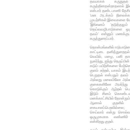
தவமாகக்‌ கருதுத
கருத்தினதன்றாதலால் இவ்
என்பார் தண்டபாணி தேசிகர
'மன அடக்கம்‌ நிலைக்க 
முயற்சிகள்‌ இவைகளை மே
'இங்ஙனம்‌ 'தடுத்தலு
தெய்வவழிபாடுகளை ஒரு
தவம்‌' என்னும்‌ மணக்குட
கருத்துரைப்பார்.
தொன்மங்களில் ஈடுபாடுடை
காட்டிடை தனித்துறைதல்
வெயில், மழை, பனி தாங்க
நுகர்ந்து, ஐந்து நெருப்பின
கடும் பயிற்சிகளை மேற்க
குளம் சுற்றல், யாகம் 
பெறுதல் என்பதும் தவம்
அல்லது மலையிலோ அல்லத
குகைகளிலோ அமர்ந்து த
கொடுக்கும் ஆற்றல் பெ
இடும் சினம் கொண்டவ
மனக்காட்சியில் தோன்றும்
ஆனால் குறளில் அ
கையாளப்பெறவில்லை; 
செய்வார் என்று சொல்வ
ஒருமுகமாக எண்ணிச
என்கிறது குறள்.
தவம் என்பதற்கு இன்ற