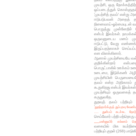
முயற்சி, ஒரு நோக்கத்த
ஒப்படைத்துக் கொள்ளுதல
'முயற்சித் தவம்' என்று 
ஈடுபடுபவன் அதைத் 
நினைவாய்-ஓர்மையுடன் வ
பொறுத்து முன்னேறிச் 
என்பர் இவர்கள். நாமக்கல
ஒருவனுடைய மனம் முழ
ஈடுபட்டு, வேறு எண்ணங
இருப்பதற்காகச் செய்யப
என விளக்கினார்.
ஆனால் முயற்சியையே வள்
குறிக்கின்றார் என்
பொருட்பாலில் ஊக்கம் உ
உடைமை, இடுக்கண் அழ
முயற்சியின் பெருமையை
தவம் என்ற அதிகாரம் து
கூறுகிறது என்பர் இவர்கள்
முயற்சியும் ஒருவகைத் த
கருதுவதே.
துறவுத் தவம் பற்றியும
'
துறந்தார்க்குத் துப்புரவு வேண்டி
..... துன்பம் சுடச்சுட நோற
செய்வோர் பற்றி மற்றொரு ப
,,,,,,மன்னுயிர் எல்லாம் த
வகையில் மிக உயர்நில
பற்றியும் குறள் (268) பாடுக