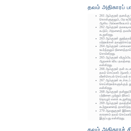
தவம் அதிகாரப் ப
261 ஆம்குறள் தனக்கு ந
கொள்ளுதலும், பிற உயி
ஆகிய அவ்வளவேயாம் தவ
262 ஆம்குறள் தவவடிவம
கூடும்; அதனைத் தவமில
கூறுகிறது.
263 ஆம்குறள் துறந்தவர
மற்றவர்கள் தவஞ்செய்த
264 ஆம்குறள் பகைவர
உயர்த்தலும் நினைத்தால்
சொல்கிறது.
265 ஆம்குறள் விரும்பி
ஆதலால் உரிய தவத்தை 
என்கிறது.
266 ஆம்குறள் தன் கட
தவம் செய்வார் ஆவார்; 
வீண்செயல் செய்பவர் எ
267 ஆம்குறள் சுடச்சுட
செய்கிறவர்களுக்குத் து
என்கிறது.
268 ஆம்குறள் தன்னுயிர்
பற்றினை முற்றும் நீங்
தொழும் எனக் கூறுகிறத
269 ஆம்குறள் தவத்தின்
கூற்றுவனைத் தாண்டுதல
270 ஆவதுகுறள் இல்லாத
காரணம் தவம் செய்வார்
இருப்பது என்கிறது.
தவம் அதிகாரச் சி