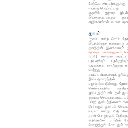
மேற்கொண்டவர்களுக்கு 
என்பது பெறப்பட்டது.
குறளில் துறவற இயல் 
இல்லறத்தார்க்கும் து
அதிகாரங்கள் பல உள. அவற்
தவம்
‘தவம்’ என்ற சொல் நோன
இடத்திற்குத் தக்கவாறு
தவத்தின் இலக்கணம்
நோன்றல் உயிர்க்குறுகண் ச
(261) என்னும் குறட்ப
புறவணியும் புறக்குறி
வடிவங்கள் என்றிருந்த கர
பெற்றது.
தவம் என்பதனைக் குறிக்கு
இவ்வதிகாரத்தில்
வழங்கப்பட்டுள்ளது. நோன்
சொல்லப்படும் உறுத
இவ்வுறுதிப்பாடே தன் துயர
துன்பம் செய்யாமையுமாம்
“பிறர்‌ துன்பத்தினைக்‌ 
பிறர்க்குத்‌ துன்பம்‌ ச
வடிவு” என்று பரிதி‌ விள
தான்‌ பொறுத்தல்‌ பெரியத
கூடுமாயின்‌ மாற்றிக்‌
பொறுத்துக்‌ கோடலும்‌ 