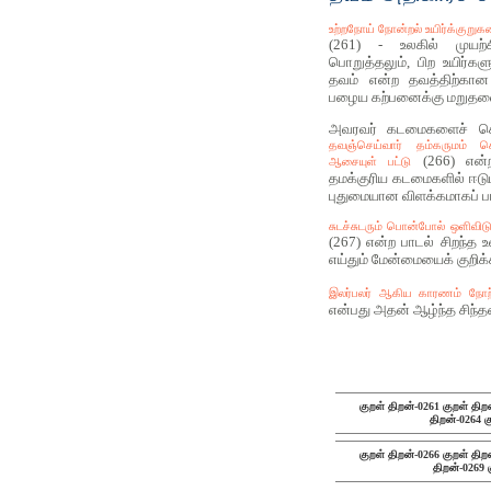
உற்றநோய் நோன்றல் உயிர்க்குறு
(261) - உலகில் முயற்ச
பொறுத்தலும், பிற உயிர்கள
தவம் என்ற தவத்திற்கான
பழைய கற்பனைக்கு மறுதலை
அவரவர் கடமைகளைச் செய
தவஞ்செய்வார் தம்கருமம் செ
(266) என்ற 
ஆசையுள் பட்டு
தமக்குரிய கடமைகளில் ஈடுப
புதுமையான விளக்கமாகப் பார
சுடச்சுடரும் பொன்போல் ஒளிவிடும்
(267) என்ற பாடல் சிறந்த 
எய்தும் மேன்மையைக் குறிக்
இலர்பலர் ஆகிய காரணம் நோற்ப
என்பது அதன் ஆழ்ந்த சிந்தன
குறள் திறன்-0261
குறள் திற
திறன்-0264
க
குறள் திறன்-0266
குறள் திற
திறன்-0269