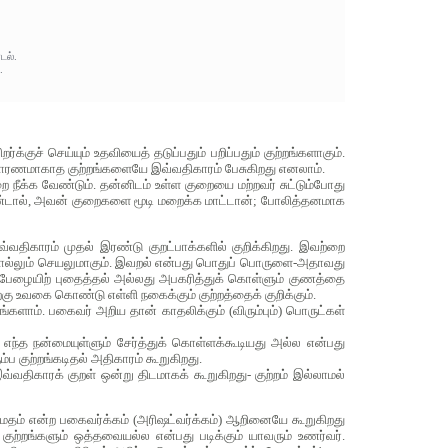
டல்.
.
குச் செய்யும் உதவியைத் தடுப்பதும் பறிப்பதும் குற்றங்களாகும்.
க் காரணமாகாத குற்றங்களையே இவ்வதிகாரம் பேசுகிறது எனலாம்.
ீக்க வேண்டும். தன்னிடம் உள்ள குறையை மற்றவர் சுட்டும்போது
கொண்டால், அவன் குறைகளை மூடி மறைக்க மாட்டான்; போலித்தனமாக
திகாரம் முதல் இரண்டு குறட்பாக்களில் குறிக்கிறது. இவற்றை
ற சொல்லும் செயலுமாகும். இவறல் என்பது பொதுப் பொருளை-அதாவது
ப் பேழையிற் புதைத்தல் அல்லது அபகரித்துக் கொள்ளும் குணத்தை
்கு உவகை கொண்டு எள்ளி நகைக்கும் குற்றத்தைக் குறிக்கும்.
ாம். பகைவர் அறிய தான் காதலிக்கும் (விரும்பும்) பொருட்கள்
ந்த நன்மையுள்ளும் சேர்த்துக் கொள்ளக்கூடியது அல்ல என்பது
ப குற்றங்கடிதல் அதிகாரம் கூறுகிறது.
்வதிகாரக் குறள் ஒன்று திடமாகக் கூறுகிறது- குற்றம் இல்லாமல்
, மதம் என்ற பகைவர்க்கம் (அரிஷட்வர்க்கம்) ஆறினையே கூறுகிறது
ுற்றங்களும் ஒத்தவையல்ல என்பது படிக்கும் யாவரும் உணர்வர்.