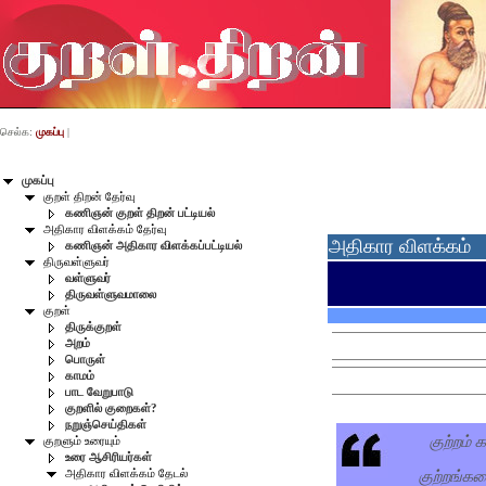
செல்க:
முகப்பு
|
முகப்பு
குறள் திறன் தேர்வு
கணிஞன் குறள் திறன் பட்டியல்
அதிகார விளக்கம் தேர்வு
அதிகார விளக்கம்
கணிஞன் அதிகார விளக்கப்பட்டியல்
திருவள்ளுவர்
வள்ளுவர்
திருவள்ளுவமாலை
குறள்
திருக்குறள்
அறம்
பொருள்
காமம்
பாட வேறுபாடு
குறளில் குறைகள்?
நறுஞ்செய்திகள்
குற்றம் 
குறளும் உரையும்
உரை ஆசிரியர்கள்
குற்றங்கள
அதிகார விளக்கம் தேடல்