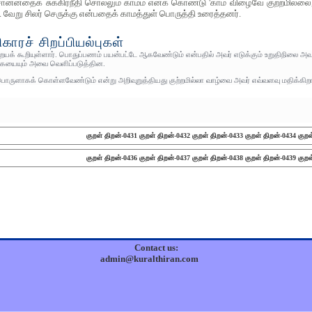
ன்னதைக் சுக்கிரநீதி சொல்லும் காமம் எனக் கொண்டு 'காம விழைவே குற்றமில்லை, 
. வேறு சிலர் செருக்கு என்பதைக் காமத்துள் பொருத்தி உரைத்தனர்.
காரச் சிறப்பியல்புகள்
றையக் கூறியுள்ளார். பொதுப்பணம் பயன்பட்டே ஆகவேண்டும் என்பதில் அவர் எடுக்கும் உறுதிநிலை அவற
ையையும் அவை வெளிப்படுத்தின.
ொருளாகக் கொள்ளவேண்டும் என்று அறிவுறுத்தியது குற்றமில்லா வாழ்வை அவர் எவ்வளவு மதிக்கிறார
குறள் திறன்-0431
குறள் திறன்-0432
குறள் திறன்-0433
குறள் திறன்-0434
குறள
குறள் திறன்-0436
குறள் திறன்-0437
குறள் திறன்-0438
குறள் திறன்-0439
குறள
Contact us:
admin@kuralthiran.com