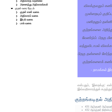
அதிகாரத் தெரிவில்
விலக்குவதும் கண்
அனைத்து அதிகாரங்கள்
குறள்-உரை தேடல்
குறள் எண் வகை
மூன்றையும் குறிப
அதிகாரம் வகை
இயல் வகை
மனிதனும் தன்னி
பால் வகை
குற்றங்களை அறிந்த
வேண்டும். பிறகு மீண
வந்துவிடாமல் விலக்
பிறகு தன்னைச் சேர்ந்
குற்றங்களைக் கண்ட
- நாமக்கல் இ
என்பதும், 'இறைக்கு' எ
இவ்வதிகாரத்துக் கருத்து
குற்றங்கடிதல் அத
431 ஆம்குறள் ஆம்குறள்
432 ஆம்குறள் நிதியைப