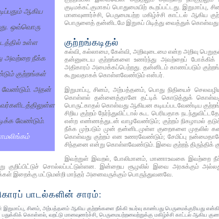
குடிமக்கட்குமாகப் பொதுமையிற் கூறப்பட்டது. இறுமாப்பு, ச
டிப்பதும் ஆகிய
மானவுணர்ச்சி, பெருமையற்ற மகிழ்ச்சி காட்டல் ஆகிய குற
பொருளைத் தன்னிடமே இறுகப் பிடித்து வைத்துக் கொள்வது பற
்பது. ஒவ்வொரு
குற்றங்கடிதல்
டத்தில் உள்ள
கல்வி, கல்லாமை, கேள்வி, அறிவுடைமை என்ற அறிவு பெறுத
ு அவற்றை நீக்க
தன்னுடைய குற்றங்களை உணர்ந்து அவற்றைப் போக்கிக் க
அதிகாரம் அமைக்கப்பெற்றது. தன்னிடம் காணப்படும் குற்றங்
்டும் குற்றங்கள்
கூறுவதாகக் கொள்ளவேண்டும் என்பர்.
க வேண்டும். அதன்
இறுமாப்பு, சினம், அற்பத்தனம், பொது நிதியைச் செலவ
கொள்ளல் தன்னைத்தானே தட்டிக் கொடுத்துக் கொள்வது
தவர்களிடத்திலுள்ள
பொருட்காதல் கொள்வது ஆகியன கடியப்படவேண்டிய குற்றங்
சிறிய குற்றம் நேர்ந்துவிட்டால் கூட பெரியதாக நடந்துவிட
ிக்க வேண்டும்.
என்ற எண்ணத்துடன் வாழவேண்டும்; குற்றம் நிகழாமல் தடுக
நீக்க முற்படும் முன் தன்னிடமுள்ள குறைகளை முதலில் 
ராமலிங்கம்
கொள்வது குற்றம் என உணரவேண்டும்; சேமிப்பு நன்மைதா
சிந்தனை என்று கொள்ளவேண்டும். இவை குற்றந் திருந்திக் 
இவற்றுள் இவறல், போலிமானம், மாணாஉவகை இவற்றை நீக்குதல
ன்று குறிப்பிட்டுச் சொல்லப்பட்டுள்ளன. இன்றைய சூழலில் இவை அரசுக்கும் அல்
க்கள் இறைக்கு மட்டுமன்றி மாந்தர் அனைவருக்கும் பொருந்துவனவே.
ிகாரப் பாடல்களின் சாரம்:
 இறுமாப்பு, சினம், அற்பத்தனம் ஆகிய குற்றங்களை நீக்கி உயர்வு காண்பது பெருமைக்குரியது என்கி
் பதுக்கிக் கொள்ளல், வறட்டு மானவுணர்ச்சி, பெருமையற்றனவற்றுக்கு மகிழ்ச்சி காட்டல் ஆகிய