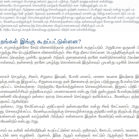
றம் உண்டானாலும் பொறாது உள்ளம் துடிப்பர் பழிக்கு அஞ்சி நாணுபவர்கள் என்கிறது.
 இன்மையே பொருளாகக் கொண்டு வாழ்தல் வேண்டும் என அறிவுறுத்தும் பாடல்.
வராமல் தடுக்கும் ஆற்றலை வளர்த்து கொள்ளுதல் குற்றங் களையப் பெரிதும் உதவும் என்று கூறும் பா.
ம் களைந்து பிறர் குற்றம் ஆராயும் தலைவனிடம் எக்குறையும் காண்பது அரிது எனப்பாராட்டும் பாடல்.
பொருளைப் பொதுச் செயல்களுக்குச் செலவழிக்காது பதுக்குபவன் குற்றமுடையோன் எனப் பகரும் பா
பட வேண்டியவற்றுக்குச் செலவிடாத சிக்கனத்தன்மை எந்த நன்மையுள்ளும் சேராது எனச் சொல்கிறது
ாழ்மையையும் நன்மையற்ற செயல்களை விரும்பாமையையும் விதிக்கும் பாடல்.
 அறிய பொருட்காதல் கொள்வது குற்றமாய் விடும் என எச்சரிக்கிறது.
ங்கள் இங்கு கூறப்பட்டுள்ளன?
 சமுகத்துக்கோ கேடு விளைவித்தால் குற்றமாகக் கருதப்படும். அதுபோல ஒருவன் பிறர்க்
றுத்து சில பெருந்தீங்கை விளைவிக்கும். சில சிறு தீமை செய்வன. பெருந்தீங்குக்கு
டிக்காட்டுவதற்கு முன்பே ஒருவன் அந்தக் குறைகளைத் தானே கண்டுகொண்டு அவற்றை ந
் கொள்ளவும், தன்னைத் தானே புகழ்ந்து கொள்ளாமல் இருக்கவும் முயன்று பழகிக் 
்களாகச் செருக்கு, சினம், சிறுமை இவறல், போலி மானம், மாணா உவகை இவற்றை இவ்வ
ெருக்கு என்பது இறுமாப்பு. சிறுமையாவது தன் நிலையைத் தாழ்வு படுத்துவது போன்
ெறப்பட்ட செல்வத்தை- அதற்குரிய நோக்கத்துக்காக செலவழிக்காமல், இறுகப் பற்றி
 மானவுணர்ச்சியும் குற்றமேயாகும். மாணாஉவகை என்பது பிறர் துன்புறுதல் போன்றவற்றிற
ணி வியத்தலும் நன்மை தராத செயலைச் செய்தலும் தவிர்க்கப்பட வேண்டிய குற்றங்கள
றமாய் ஆகிவிடும்.
மை; அது சேமிப்பையும் குறிப்பதால் நன்மைதானே என்று சிலர் கேட்கலாம்; அது எ
. செலவழிக்கப்பட வேண்டியவற்றுக்கு செலவழிக்காதது குற்றமே என்று திரும்பத் திரும்
்டுமல்லாமல் ஒருவன் வாழ்தலின் அர்த்தம் என்னவாக இருக்க வேண்டும் என்பதையும் இவ
வேண்டும் என்பது அது.
ரம் வடவரின் சுக்கிரநீதியுள் கூறப்பட்டுள்ள காமம், குரோதம், லோபம், மானம், உவகை
யில் உரை எழுதினர். ஆனால், இந்த ஆறும் வள்ளுவர் காட்டும் ஆறுக்கும் மேலான க