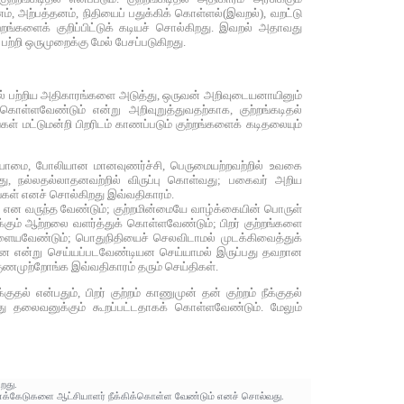
ினம், அற்பத்தனம், நிதியைப் பதுக்கிக் கொள்ளல்(இவறல்), வறட்டு
்றங்களைக் குறிப்பிட்டுக் கடியச் சொல்கிறது. இவறல் அதாவது
்றி ஒருமுறைக்கு மேல் பேசப்படுகிறது.
ல் பற்றிய அதிகாரங்களை அடுத்து, ஒருவன் அறிவுடையனாயினும்
ொள்ளவேண்டும் என்று அறிவுறுத்துவதற்காக, குற்றங்கடிதல்
கள் மட்டுமன்றி பிறரிடம் காணப்படும் குற்றங்களைக் கடிதலையும்
ழியாமை, போலியான மானவுணர்ச்சி, பெருமையற்றவற்றில் உவகை
, நல்லதல்லாதனவற்றில் விருப்பு கொள்வது; பகைவர் அறிய
கள் எனச் சொல்கிறது இவ்வதிகாரம்.
்டதே என வருந்த வேண்டும்; குற்றமின்மையே வாழ்க்கையின் பொருள்
்கும் ஆற்றலை வளர்த்துக் கொள்ளவேண்டும்; பிறர் குற்றங்களை
களையவேண்டும்; பொதுநிதியைச் செலவிடாமல் முடக்கிவைத்துக்
னே என்று செய்யப்படவேண்டியன செய்யாமல் இருப்பது தவறான
குணமுற்றோங்க இவ்வதிகாரம் தரும் செய்திகள்.
் என்பதும், பிறர் குற்றம் காணுமுன் தன் குற்றம் நீக்குதல்
லது தலைவனுக்கும் கூறப்பட்டதாகக் கொள்ளவேண்டும். மேலும்
றது.
 குணக்கேடுகளை ஆட்சியாளர் நீக்கிக்கொள்ள வேண்டும் எனச் சொல்வது.