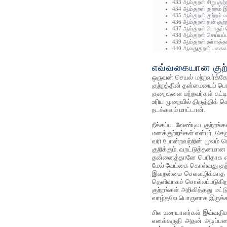
433 ஆம்குறள் சிறு குற்
434 ஆம்குறள் குற்றம்
435 ஆம்குறள் குற்றம் 
436 ஆம்குறள் தன் குற்ற
437 ஆம்குறள் பொதுப் 
438 ஆம்குறள் செய்யப்
439 ஆம்குறள் உள்ளத்த
440 ஆவதுகுறள் பகைவர்
எவ்வகையான குற்ற
ஒருவன் செயல் மற்றவர்க்கோ,
குற்றத்தின் தன்மையைப் பொ
குறைகளை மற்றவர்கள் சுட்
உரிய முறையில் திருத்திக
நடக்கவும் மாட்டான்.
நீக்கப்படவேண்டிய குற்றங
மனக்குற்றங்கள் என்பர். ச
வரி போன்றவற்றின் மூலம் ப
குறிக்கும். வறட்டுத்தனமான
தன்னைத்தானே பெரிதாக எண்
மேல் வேட்கை கொள்வது குற்
இவறன்மை செலவழிக்காத தன்
தெளிவாகச் சொல்லப்படுகிறது
குற்றங்கள் அறிவித்தது மட
வாழ்தலே பொருளாக இருக்க
சில உரையாளர்கள் இவ்வதிகா
எனக்கருதி அதன் அடிப்படை