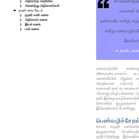
காமவின்பத்தி
அதிகாரத் தெரிவில்
அனைத்து அதிகாரங்கள்
மனைவி ச
குறள்-உரை தேடல்
குறள் எண் வகை
நன்மையே என்று கரு
அதிகாரம் வகை
இயல் வகை
பால் வகை
என்று வரையறுப்ப
நோக்காக
- ச தண்டபாண
மணவாழ்வில் கணவன
உரிமையுடையவராய் ந
மனைவியின் மீதுள்ள ம
மிகுதியான ஈடுபாடு 
கணவன் தன் கடமையைச் செய
அவளது விருப்பங்களை, ஆ
தன் இல்லற வாழ்க்கையின்
கொண்டு ஒழுகுதலால் நேர
இவ்வதிகாரம் பேசுகிறது.
பெண்வழிச்சேறல
காமம் கருதி மனைவி
ஒழுகுவதை பெண்வழி
குறிப்பிடுகிறது. இவ்வதிக