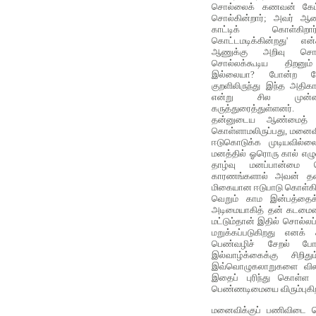
சொல்லைக் கணவன் கேட்க
சொல்கின்றார்; அவர் ஆ
காட்டிக் கொள்கிற
கொட்டமடிக்கின்றது' எ
ஆணுக்கு அறிவு சொ
சொல்லக்கூடிய திறனும
இல்லையா? போன்ற கேள்
குறளிலிருந்து இந்த அதிக
என்று சில முன்னண
கருத்துரைத்துள்ளனர்.
தன்னுடைய ஆண்மைத் தி
கொள்ளாமலிருப்பது, மனைவ
ஈடுகொடுக்க முடியவில்
மனத்தில் ஓரொரு கால் எ
தாழ்வு மனப்பான்ம
காரணங்களால் அவன் தன
மிகையான ஈடுபாடு கொள்கி
வெறும் காம இன்பத்தை
அடிமையாகித் தன் கடமைய
மட்டும்தான் இதில் சொல்லப
மறுக்கப்படுகிறது எனக
பெண்வழிச் சேறல் ப
இல்வாழ்க்கைக்கு சிறித
இவ்வொழுகலாறுகளை விலக
இதைப் புரிந்து கொள்ள 
பெண்ணடிமையை விரும்புகிறா
மனைவிக்குப் பணிவிடை