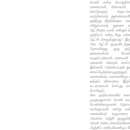
பெண் என்ற பொதுச்சொ
மனையாள், அமையார் 
சொற்களும் தொடர்களு
வாழ்க்கைத் துணைய
குறித்து நிற்கின்றன
சரிஒப்பாகத் துணை என
ஆட்சியுடையவர் என்றும் 
குடும்பம் என்ற சிறு எல்
ஆட்சி செலுத்துவது? இர
அக ஆட்சி ஒருவரிடத்தும்
அமைகிறது. ஒரு குடு
நல்லமைச்சர் போன
கருதப்படுவாள். கணவன் 
மனைவி அதைக் கைப்பிட
இல்லாள் அறம்பொருள் 
கைப்பிடித்தொழுகுதல
மனைவியும், மனைவிக்கு 
தத்தம் உரிமையை இழக
கடமையைச் செய்து வாழ
பொங்கும்.
சில குடும்பங்களில் 
முழுவதுமாகப் பெண் வயப
பெண்விழைவான் அதாவது
மயங்குபவன் என்று வள்ள
மனைவியும் ஏறுமாறா
அவளை அஞ்சி ஒழுகும்
அவள் அன்பு கொள்ளவேண்
அஞ்சிப் பணியவேண்டிய 