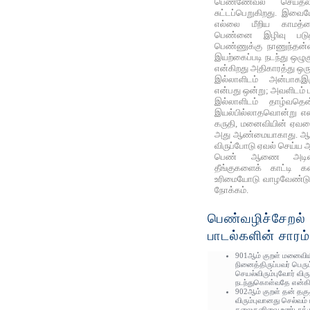
பெண்ணேவல் செய்த
சுட்டப்பெறுகிறது. இவைய
எல்லை மீறிய காமத்தை
பெண்னை இழிவு படுத
பெண்ணுக்கு நாணுந்தன்
இயற்கைப்படி நடந்து ஒழுகு
என்கிறது அதிகாரத்து ஒரு
இல்லாளிடம் அன்பாகஇ
என்பது ஒன்று; அவளிடம் 
இல்லாளிடம் தாழ்வதெ
இயல்பில்லாதவொன்று எனச
கருதி, மனைவியின் ஏவலை
அது ஆண்மையாகாது. ஆண
விருப்போடு ஏவல் செய்ய
பெண் ஆணை அடிமைப்
தீங்குகளைக் காட்டி 
உரிமையோடு வாழவேண்டும
நோக்கம்.
பெண்வழிச்சேறல்
பாடல்களின் சாரம்
901ஆம் குறள் மனைவிய
நினைத்திருப்பவர் பெரு
செயல்விரும்புவோர் விர
நடந்துகொள்வதே என்கி
902ஆம் குறள் தன் த
விரும்புவானது செல்வம்
தலைகுனிவை உண்டாக்கு