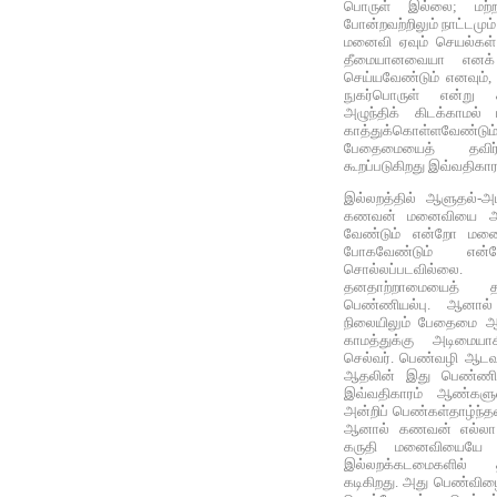
பொருள் இல்லை; மற்
போன்றவற்றிலும் நாட்டமும
மனைவி ஏவும் செயல்கள
தீமையானவையா எனக் 
செய்யவேண்டும் எனவும்,
நுகர்பொருள் என்று 
அழுந்திக் கிடக்காமல
காத்துக்கொள்ளவேண்ட
பேதைமையைத் தவிர்ப
கூறப்படுகிறது இவ்வதிகாரத
இல்லறத்தில் ஆளுதல்-அ
கணவன்‌ மனைவியை அ
வேண்டும் என்றோ மனை
போகவேண்டும் என்
சொல்லப்படவில்லை‌.
தனதாற்றாமையைத் 
பெண்ணியல்பு. ஆனால
நிலையிலும் பேதைமை ஆ
காமத்துக்கு அடிமைய
செல்வர். பெண்வழி ஆடவ
ஆதலின் இது பெண்ணின
இவ்வதிகாரம் ஆண்கள
அன்றிப் பெண்கள்தாழ்ந்த
ஆனால் கணவன் எல்லா ந
கருதி மனைவியையே சுற
இல்லறக்கடமைகளில்
கடிகிறது. அது பெண்வி