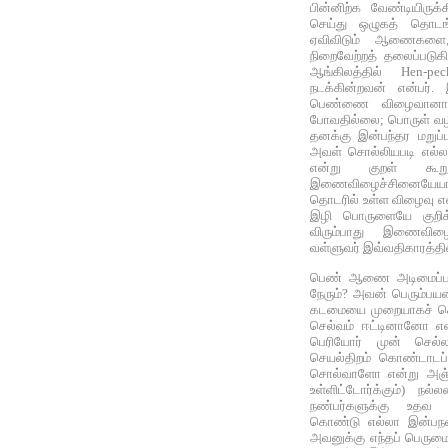
பின்னிற்க வேண்டியிருக
செய்து ஒழுகத் தொடங
ஏவிவிடும் ஆணைகளை,
நிறைவேற்றத் தலைப்பட
ஆங்கிலத்தில் Hen-
நடக்கின்றவன் என்பர்.
பெண்ணை விழைவானான
போவதில்லை; பொருள் வழ
தனக்கு இன்பந்தர மறு
அவள் சொல்லியபடி எல்லா
என்று குறள் கூ
இணைவிழைச்சினையேயா
தொடரில் உள்ள விழைவு என்
இழி பொருளையே குறிக்
விரும்பாது இணைவிழை
வள்ளுவர் இவ்வதிகாரத்தில
பெண் ஆணை அடிமைப்படு
நேரும்? அவன் பெரும்ப
கடமையை முறையாகச் செய
செல்வம் ஈட்டினானோ எ
பெரியோர் முன் செல
செயல்திறம் கொண்டாடப
சொல்வாளோ என்று அஞ்சி 
உள்ளிட்டோர்க்கும்) நல்
நண்பர்களுக்கு உதவ ம
கொண்டு எல்லா இன்பநலன்
அவனுக்கு எந்தப் பெருமை