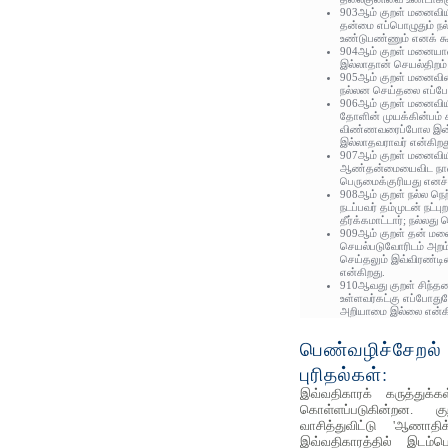
903ஆம் குறள் மனைவியி
தன்மை எப்பொழுதும் ந
உண்டுபண்ணும் எனக் கூ
904ஆம் குறள் மனையாள
இல்லாதான் செயல்திறம் 
905ஆம் குறள் மனைவிய
நல்லன செய்தலை எப்போத
906ஆம் குறள் மனைவியி
தோளின் முயக்கின்பம் 
விண்ணவரைப்போல இன்பு
இல்லாதவராவர் என்கிறத
907ஆம் குறள் மனைவியி
ஆண்தன்மையைவிட ந
பெருமைக்குரியது எனச்
908ஆம் குறள் நல்ல நெ
நடப்பவர் தம்முடன் நட்பு
தீர்க்கமாட்டார்; நல்லது 
909ஆம் குறள் தன் மன
செயல்படுவோரிடம் அறம
செய்தலும் இவ்விரண்ட
என்கிறது.
910ஆவது குறள் சிந்
உள்ளவர்கட்கு எப்போது
அறியாமை இல்லை என்கி
பெண்வழிச்சேறல் 
புரிதல்கள்:
இவ்வதிகாரக் கருத்துக்க
கொள்ளப்படுகின்றன. க
வாசித்துவிட்டு 'ஆணாதி
இவ்வதிகாரத்தில் இடம்ப