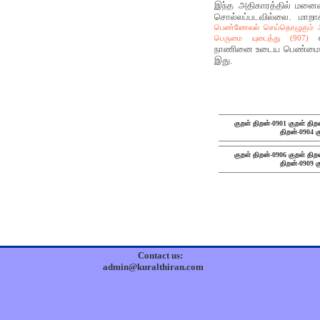
இந்த அதிகாரத்தில் மனைவ
சொல்லப்படவில்லை. மாற
பெண்ணேவல் செய்தொழுகும்
பெருமை யுடைத்து (907)
நாணினை உடைய பெண்மையே
இது.
குறள் திறன்-0901
குறள் திற
திறன்-0904
க
குறள் திறன்-0906
குறள் திற
திறன்-0909
க
Contact us:
admin@kuralthiran.com