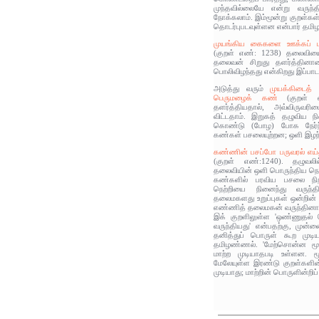
முந்தவில்லையே என்று வருந்த
நோக்கலாம். இம்மூன்று குறள்கள்
தொடர்புபடவுள்ளன என்பார் தம
முயங்கிய கைகளை ஊக்கப் பச
(குறள் எண்: 1238) தலைவி
தலைவன் சிறுது தளர்த்தினான
பொலிவிழந்தது என்கிறது இப்பாடல
அடுத்து வரும்
முயக்கிடைத்
பெருமழைக் கண்
(குறள் எ
தளர்த்தியதால், அவ்விருவரிட
விட்டதாம். இறுகத் தழுவிய நி
கொண்டு (போழ) போக நேர்ந்
கண்கள் பசலையுற்றன; ஒளி இழந
கண்ணின் பசப்போ பருவரல் எய
(குறள் எண்:1240). தழுவலில
தலைவியின் ஒளி பொருந்திய நெற
கண்களில் பரவிய பசலை நி
நெற்றியை நினைந்து வருந்த
தலைமகளது உறுப்புகள் ஒன்றின்
எண்ணித் தலைமகன் வருந்தினா
இக் குறளிலுள்ள 'ஒண்ணுதல் 
வருந்தியது' என்பதற்கு, முன
தனித்துப் பொருள் கூற முடி
தமிழண்ணல். 'மேற்சொன்ன மூன
மாற்ற முடியாதபடி உள்ளன. ம
மேலேயுள்ள இரண்டு குறள்களின்
முடியாது; மாற்றின் பொருளின்றிப்