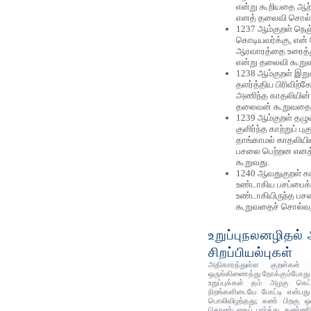
என்று கூறியதை ஆற்
எனத் தலைவி சொல்வ
1237 ஆம்குறள் நெஞ்
கொடியவர்க்கு, என
ஆரவாரத்தை உரைத்த
என்று தலைவி கூறு
1238 ஆம்குறள் இற
தளர்த்திய பிரிவி
அணிந்த காதலியின் ந
தலைவன் கூறுவதைச
1239 ஆம்குறள் தழ
குளிர்ந்த காற்றுப் பு
தாங்காமல் காதலியின
பசலை பெற்றன என
கூறுவது.
1240 ஆவதுகுறள் காத
உண்டாகிய பசப்பைக
உண்டாகியிருந்த பச
கூறுவதைச் சொல்வத
உறுப்புநலனழிதல்
சிறப்பியல்புகள்
அதிகாரத்துள்ள குறள்கள
ஒருங்கிணைத்து நோக்கும்போது
உறுப்புக்கள் தம் அழகு கெ
நிறங்களிடையே போட்டி என்பது 
பொலிவிழந்தது; கண் பிறகு ஒளி
கொண்டதைப் பார்த்து, கண்ணின்