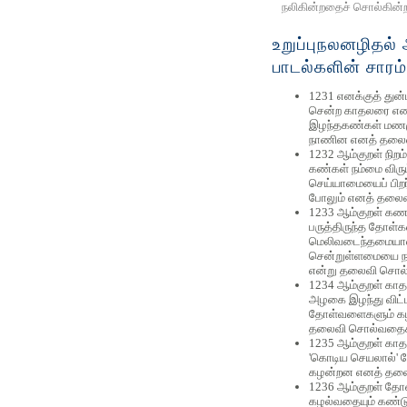
நலிகின்றதைச் சொல்கின்ற
உறுப்புநலனழிதல் 
பாடல்களின் சாரம்
1231 எனக்குத் துன
சென்ற காதலரை எ
இழந்தகண்கள் மணம
நாணின எனத் தலைவ
1232 ஆம்குறள் நிறம் 
கண்கள் நம்மை விரு
செய்யாமையைப் பிறர்
போலும் எனத் தலைவ
1233 ஆம்குறள் கணவ
பருத்திருந்த தோள்க
மெலிவடைந்தமையால்,
சென்றுள்ளமையை நன
என்று தலைவி சொல்
1234 ஆம்குறள் கா
அழகை இழந்து விட்ட
தோள்வளைகளும் கழ
தலைவி சொல்வதைக் 
1235 ஆம்குறள் காதல
'கொடிய செயலால்' 
கழன்றன எனத் தலை
1236 ஆம்குறள் தோ
கழல்வதையும் கண்ட