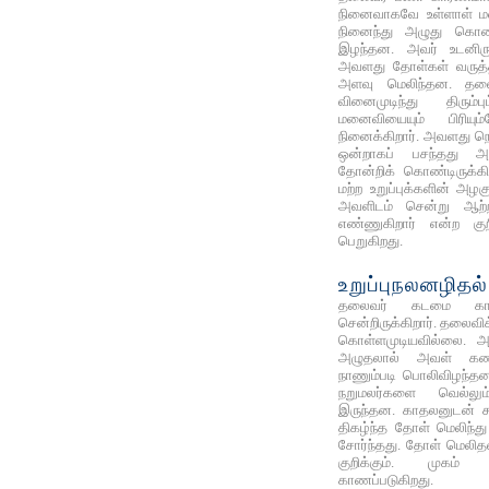
நினைவாகவே உள்ளாள் 
நினைந்து அழுது கொண்
இழந்தன. அவர் உடனிருந்
அவளது தோள்கள் வருத்த
அளவு மெலிந்தன. தல
வினைமுடிந்து திரும்
மனைவியையும் பிரியும்
நினைக்கிறார். அவளது நெற
ஒன்றாகப் பசந்தது 
தோன்றிக் கொண்டிருக்
மற்ற உறுப்புக்களின் அழகு
அவளிடம் சென்று ஆற்
எண்ணுகிறார் என்ற குற
பெறுகிறது.
உறுப்புநலனழிதல்
தலைவர் கடமை கார
சென்றிருக்கிறார். தலைவி
கொள்ளமுடியவில்லை. அ
அழுதலால் அவள் கண
நாணும்படி பொலிவிழந்த
நறுமலர்களை வெல்
இருந்தன. காதலனுடன் க
திகழ்ந்த தோள் மெலிந்த
சோர்ந்தது. தோள் மெலிதல
குறிக்கும். முகம் 
காணப்படுகிறது.