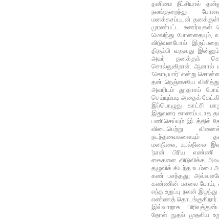
தனிமை நீட்சியால் தன்ன
நலங்குறைந்து போ
மனக்கசப்புடன் தனக்குள்
முரண்பட்ட உணர்வுகள் 
மெலிந்து போனதையும், வ
விடுவனபோல் இருப்பதைய
திரும்பி வருவது இன்னும
அவர் தனக்குக் கொட
சொல்லுகிறாள். ஆனால
'கொடியார்' என்று சொன்னத
தன் நெஞ்சையே விளித்த
அவரிடம் தூதாகப் போய்
செய்யும்படி அதைக் கேட்கி
இப்பொழுது காட்சி மாறு
இதுவரை காணப்படாத தல
பணிசெய்யும் இடத்தில் த
விடைபெற்று வினைக
நடந்தவைகளையும் தல
மனநிலை, உடல்நிலை இவற்
'நான் பிரிய எண்ணி 
கைகளை விடுவிக்க அவளத
தழுவிக் கிடந்த உடம்பை
கண் பசந்தது; அவ்வளவே 
கண்ணின் பசலை போய், அ
எந்த உறுப்பு நலன் இழந்த
எண்ணத் தொடங்குகிறார்.
இவ்வாறாக பிரிவுத்துன
தோள் நுதல் முதலிய உறு