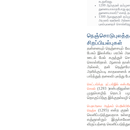
கூறுகிறது.
1299 ஆம்குறள் தம்மு
துணையாகாதபோது ஒருவர
துணையாவார்? எனத் த
1300 ஆவதுகுறள் தம்ம
அயலார் உறவினர் அல்லா
புலம்புவதைச் சொல்கிறத
நெஞ்சொடுபுலத்த
சிறப்பியல்புகள்
தன்னையும் நெஞ்சையும் வேற
பேசும் இலக்கிய மரபில் 
ஊடல் மேல் கருத்துச் செல
கொள்கிறாள். ஆனால் தான் ப
அல்லள், தன் நெஞ்சம
அளிக்கும்படி காதலனைக் க
பார்த்துத் தலைவி புலந்து ப
கெட்டார்க்கு நட்டார்இல் என்
(1293 )என்பதிலுள்ள 
செலல்
முதுமொழித் தொடர் ப
தொகுப்பிற்கு இக்குறள்வழி 
பெறாஅமை அஞ்சும் பெறின்பிரி
(1295) என்ற குறள
நெஞ்சு
வெளிப்படுத்துவதாக உள்ள
எஞ்ஞான்றும் இருக்கவே
விருப்பத்தை வெளிப்படுத்த