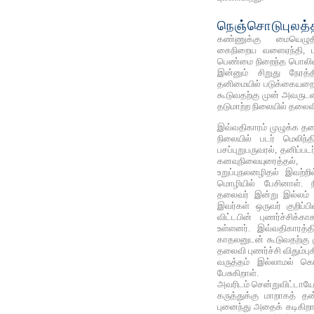
நெஞ்சொடுபுலத்
கண்ணுக்கு மையெழு
கைநிறைய வளைஏந்தி, பு
பெண்மை நிறைந்த பொலிவு
இன்னும் சிறுது நேரத்
தனிமையில் படுக்கையறையில
கூடுவதற்கு முன் அவரு
தடுமாற்ற நிலையில் தலைவி
இவ்வதிகாரம் முழுக்க தலை
நிலையில் படர் மெலிந்தி
பசப்புறுபருவரல், தனிப்படர
கனவுநிலையுரைத்தல்
உறுப்புநலனழிதல் இவற்
மொழியில் பேசினாள். ந
தலைவர் இன்று இல்லம் த
இவர்கள் ஒருவர் குறிப்ப
விட்டபின் புணர்ச்சிக்
உள்ளனர். இவ்வதிகாரத்தி
காதலனுடன் கூடுவதற்கு ம
தலைவி புணர்ச்சி விதும்
வருத்தம் இல்லாமல் கொ
பேசுகிறாள்.
அவரிடம் சென்றுவிட்டாயே எ
கருத்துக்கு மாறாகத் த
புனைந்து அதைக் கடிகி