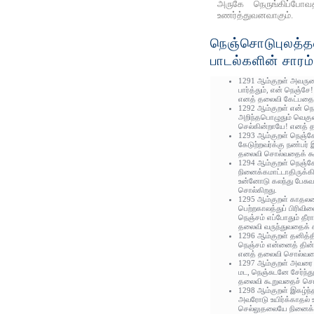
அருகே நெருங்கிப்போ
உணர்த்துவனவாகும்.
நெஞ்சொடுபுலத்தல
பாடல்களின் சாரம்
1291 ஆம்குறள் அவருடை
பார்த்தும், என் நெஞ்சே
எனத் தலைவி கேட்பதைச
1292 ஆம்குறள் என் ந
அறிந்தபொழுதும் வெகுள
செல்கின்றாயே! எனத் 
1293 ஆம்குறள் நெஞ்சே!
கேடுற்றவர்க்கு நண்ப
தலைவி சொல்வதைக் கூ
1294 ஆம்குறள் நெஞ்சே!
நினைக்கமாட்டாதிருக
உன்னோடு கலந்து பேசுவ
சொல்கிறது.
1295 ஆம்குறள் காதலரை
பெற்றகாலத்துப் பிரிவி
நெஞ்சம் எப்போதும் தீ
தலைவி வருந்துவதைக் க
1296 ஆம்குறள் தனித்
நெஞ்சம் என்னைத் தின்
எனத் தலைவி சொல்வதைக
1297 ஆம்குறள் அவரை 
மட, நெஞ்சுடனே சேர்ந்த
தலைவி கூறுவதைச் சொல
1298 ஆம்குறள் இகழ்ந்த
அவரோடு உயிர்க்காதல் 
செல்லுதலையே நினைக்