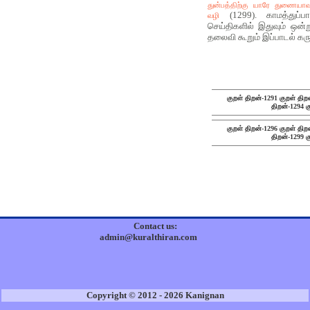
துன்பத்திற்கு யாரே துணையா
(1299). காமத்துப்
வழி
செய்திகளில் இதுவும் ஒன்ற
தலைவி கூறும் இப்பாடல் கரு
குறள் திறன்-1291
குறள் திற
திறன்-1294
க
குறள் திறன்-1296
குறள் திற
திறன்-1299
க
Contact us:
admin@kuralthiran.com
Copyright © 2012 - 2026 Kanignan