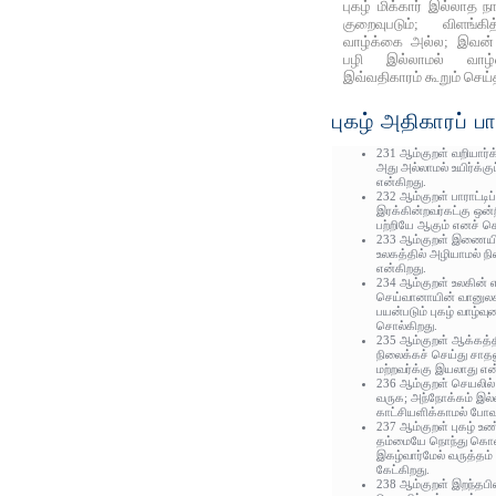
புகழ் மிக்கார் இல்லாத
குறைவுபடும்; விளங்
வாழ்க்கை அல்ல; இவன்
பழி இல்லாமல் வா
இவ்வதிகாரம் கூறும் செய்
புகழ் அதிகாரப் ப
231 ஆம்குறள் வறியார்க
அது அல்லாமல் உயிர்க்
என்கிறது.
232 ஆம்குறள் பாராட்டிப
இரக்கின்றவர்கட்கு ஒன
பற்றியே ஆகும் எனச் ச
233 ஆம்குறள் இணையில
உலகத்தில் அழியாமல் ந
என்கிறது.
234 ஆம்குறள் உலகின்
செய்வானாயின் வானுலகம்
பயன்படும் புகழ் வாழ்வ
சொல்கிறது.
235 ஆம்குறள் ஆக்கத்தி
நிலைக்கச் செய்து சாதலு
மற்றவர்க்கு இயலாது என
236 ஆம்குறள் செயலில
வருக; அந்நோக்கம் இல்
காட்சியளிக்காமல் போவ
237 ஆம்குறள் புகழ் உண
தம்மையே நொந்து கொள
இகழ்வார்மேல் வருத்த
கேட்கிறது.
238 ஆம்குறள் இறந்தபின