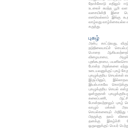
நோக்கோடு எதிலும் ஈடு
உடலைச் சுமந்த பூமி வள
வசையின்றி இசை பெற
எனவெல்லாம் இங்கு கூறப
வாழ்வது வாழ்க்கையல்ல 
கருத்து.
புகழ்
அன்பு காட்டுவது, விரு
நடுநிலையாய்ச் செயல்பட
பொறை ஆகியவற்றைப்
விழையாமை, அழுக
புறங்கூறாமை, பயனிலசொ
போன்ற அறங்களை ஏற்று
உடையவனுக்குப் புகழ் சேரு
புகழுக்குரிய செயல்கள்
இருப்பினும், இல்லாதவ
இயல்பாகவே கொடுக்க
புகழுக்குரிய செயல் என்
ஒன்றுதான் புகழுக்குர
கலைப்பணி, ஆட்சித
போன்றவற்றாலும் புகழ் பெ
வாழும் மக்கள் அவன
செயல்களையும் அறிந்து ப
பிறருக்கு நலம் விளைக
தனக்கு இகழ்ச்சி ந
ஒருவனுக்குப் பெயர் பெற்