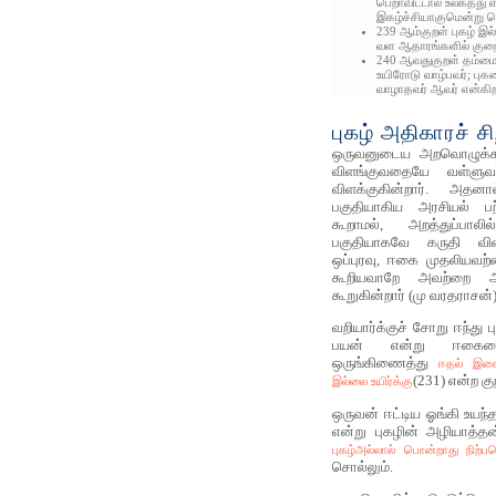
பெறாவிட்டால் உலகத்து
இகழ்ச்சியாகுமென்று ச
239 ஆம்குறள் புகழ் இல
வள ஆதாரங்களில் குறைவ
240 ஆவதுகுறள் தம்மைப
உயிரோடு வாழ்பவர்; புகழ
வாழாதவர் ஆவர் என்கிற
புகழ் அதிகாரச் சி
ஒருவனுடைய அறவொழுக்கத்
விளங்குவதையே வள்ளுவர
விளக்குகின்றார். அதன
பகுதியாகிய அரசியல் ப
கூறாமல், அறத்துப்பாலி
பகுதியாகவே கருதி விளக
ஒப்புரவு, ஈகை முதலியவற
கூறியவாறே அவற்றை அடு
கூறுகின்றார் (மு வரதராசன்)
வறியார்க்குச் சோறு ஈந்து 
பயன் என்று ஈகையைய
ஒருங்கிணைத்து
ஈதல் இசை
(231) என்ற கு
இல்லை உயிர்க்கு
ஒருவன் ஈட்டிய ஓங்கி உயந்த
என்று புகழின் அழியாத
புகழ்அல்லால் பொன்றாது நிற்
சொல்லும்.