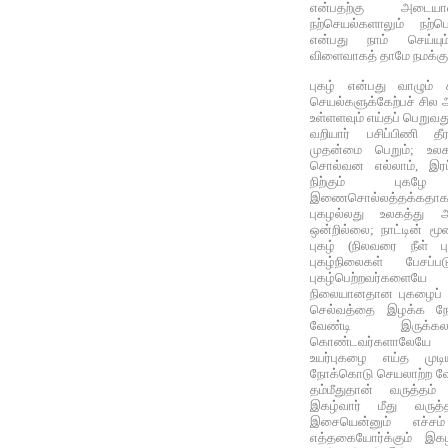
என்பதற்கு அடையா
நற்செயல்களாலும் நற்ப
என்பது நாம் செய்யு
விளைவாகத் தாமே நமக்கு 
புகழ் என்பது வாழும் க
செயல்களுக்கேற்பச் சில 
உள்ளளவும் எய்தப் பெறுவத
வறியார் பசிப்பிணி த
முதன்மை பெறும்; உலகத
சொல்வன எல்லாம், இரப்ப
நிற்கும் புகழ
இணைசொல்லத்தக்கதாக இல
புகழல்லது உலகத்து அ
ஒன்றில்லை; நாட்டின் மூ
புகழ் (நிலவரை நீள் 
புகழ்நிலைகள் பேசப்
புகழ்பெற்றவர்களைய
நிலையானதான புகழைப் 
செல்வத்தை இழக்க நேர
வேண்டி இருக்கலா
கொண்டவர்களாலேயே இ
உயர்புகழை எய்த முடி
நோக்கொடு செயலாற்ற வேண்
தம்மீதுதான் வருத்தம
இகழ்வார் மீது வருத்த
இசையென்னும் எச்சம்
எத்தகையோர்க்கும் இகழ