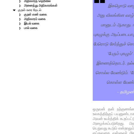
அதிகாரத் தெரிவில்
இகழொடு வாழ்
அனைத்து அதிகாரங்கள்
குறள்-உரை தேடல்
அது விலங்கின வாழ்க
குறள் எண் வகை
அதிகாரம் வகை
மானுடம் ஆகாது. 
இயல் வகை
பால் வகை
புகழுக்கு அடிப்படைய
பேரொடு சேர்த்துச் சொல
'பேரும் புகழும்
இணைத்தொடர். நல்லவ
சொல்ல வேண்டும். 'பேர
கொள்ள வேண்டும
- தமிழண
ஒருவன் தன் நற்குணங்க
உலகத்திற்குப் பயனுண்டாக
அவன் உயர்த்திக் கூறப்பட்
அழைக்கப்படுகிறது. பி
பெறுவது கூடும் என்றாலு
எய்துவதை வள்ளுவர் மிகவு