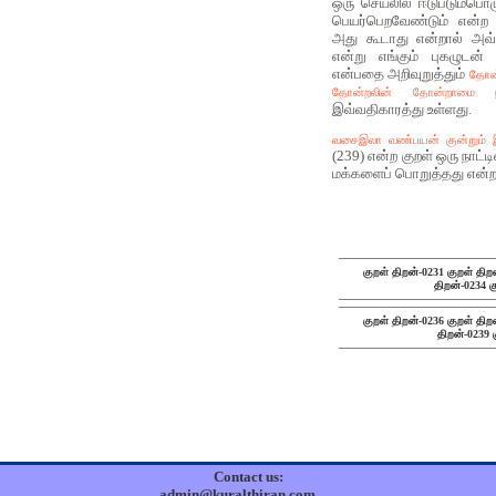
ஒரு செயலில் ஈடுபடும்பொழ
பெயர்பெறவேண்டும் என்ற
அது கூடாது என்றால் அவ்
என்று எங்கும் புகழுடன்
என்பதை அறிவுறுத்தும்
தோன்
தோன்றலின் தோன்றாமை ந
இவ்வதிகாரத்து உள்ளது.
வசைஇலா வண்பயன் குன்றும் 
(239) என்ற குறள் ஒரு நாட்
மக்களைப் பொறுத்தது என்ற 
குறள் திறன்-0231
குறள் திற
திறன்-0234
க
குறள் திறன்-0236
குறள் திற
திறன்-0239
Contact us:
admin@kuralthiran.com