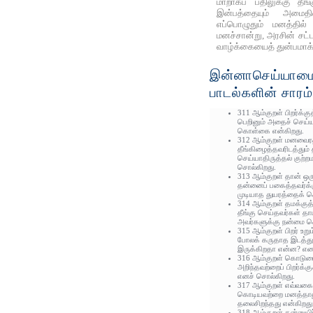
மாறாகப் பதிலுக்கு தீங
இன்பத்தையும் அமைதி
எப்பொழுதும் மனத்தில் 
மனச்சான்று, அரசின் சட்
வாழ்க்கையைத் துன்பமாக்க
இன்னாசெய்யாமை
பாடல்களின் சாரம்
311 ஆம்குறள் பிறர்க்குத
பெறினும் அதைச் செய்ய
கொள்கை என்கிறது.
312 ஆம்குறள் மனவைரத்
தீங்கிழைத்தவரிடத்தும் 
செய்யாதிருத்தல் குற
சொல்கிறது.
313 ஆம்குறள் தான் ஒரு
தன்னைப் பகைத்தவர்க்க
முடியாத துயரத்தைக் க
314 ஆம்குறள் தமக்குத
தீங்கு செய்தவர்கள் தா
அவர்களுக்கு நன்மை செ
315 ஆம்குறள் பிறர் உற
போலக் கருதாத இடத்து
இருக்கிறதா என்ன? எனக
316 ஆம்குறள் கொடு
அறிந்தவற்றைப் பிறர்க்
எனச் சொல்கிறது.
317 ஆம்குறள் எவ்வகையா
கொடியவற்றை மனத்தாலு
தலைசிறந்தது என்கிறது
318 ஆம்குறள் தன்னுயி