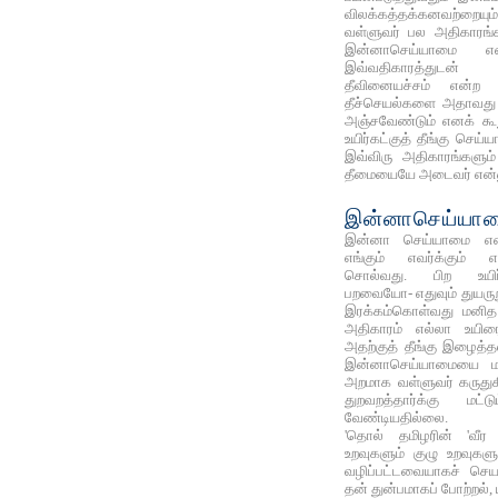
விலக்கத்தக்கனவற்றையு
வள்ளுவர் பல அதிகாரங்கள
இன்னாசெய்யாமை எ
இவ்வதிகாரத்துடன்
தீவினையச்சம் என்ற அ
தீச்செயல்களை அதாவது
அஞ்சவேண்டும் எனக் கூற
உயிர்கட்குத் தீங்கு செய்
இவ்விரு அதிகாரங்களும் 
தீமையையே அடைவர் என்னு
இன்னாசெய்யா
இன்னா செய்யாமை என்ப
எங்கும் எவர்க்கும் 
சொல்வது. பிற உயிர
பறவையோ- எதுவும் துயருற
இரக்கம்கொள்வது மனித
அதிகாரம் எல்லா உயிரை
அதற்குத் தீங்கு இழைத்த
இன்னாசெய்யாமையை மன
அறமாக வள்ளுவர் கருதுகி
துறவறத்தார்க்கு மட
வேண்டியதில்லை.
'தொல் தமிழரின் 'வீர ய
உறவுகளும் குழு உறவுகளும
வழிப்பட்டவையாகச் செயல
தன் துன்பமாகப் போற்றல், 