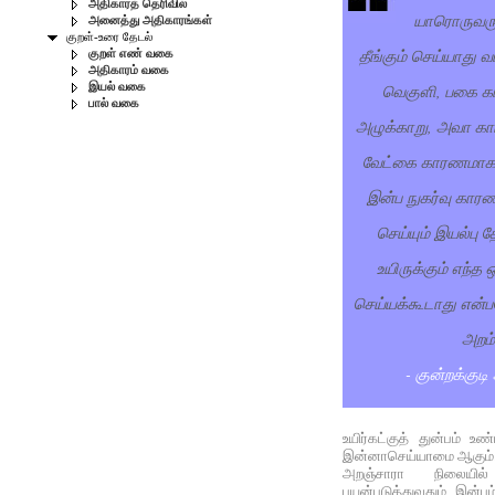
அதிகாரத் தெரிவில்
யாரொருவரு
அனைத்து அதிகாரங்கள்
குறள்-உரை தேடல்
தீங்கும் செய்யாது வ
குறள் எண் வகை
அதிகாரம் வகை
வெகுளி, பகை க
இயல் வகை
பால் வகை
அழுக்காறு, அவா கா
வேட்கை காரணமாகவு
இன்ப நுகர்வு காரண
செய்யும் இயல்பு த
உயிருக்கும் எந்த 
செய்யக்கூடாது என்ப
அறம்
- குன்றக்குடி
உயிர்கட்குத் துன்பம் உண
இன்னாசெய்யாமை ஆகும்
அறஞ்சாரா நிலையில
பயன்படுத்துவதும் இன்ப