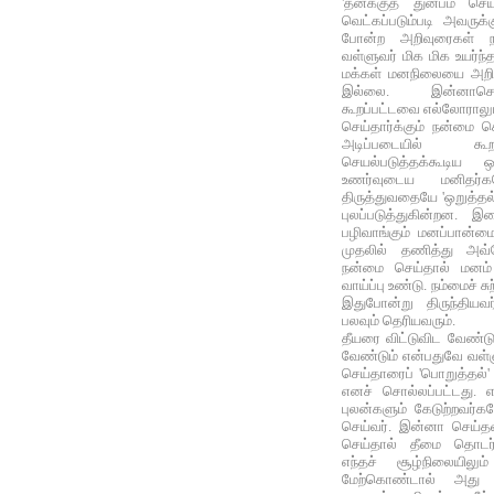
'தனக்குத் துன்பம் செ
வெட்கப்படும்படி அவருக்
போன்ற அறிவுரைகள் ந
வள்ளுவர் மிக மிக உயர்ந
மக்கள் மனநிலையை அறியா
இல்லை. இன்னாசெய
கூறப்பட்டவை எல்லோராலும
செய்தார்க்கும் நன்மை ச
அடிப்படையில் கூ
செயல்படுத்தக்கூடிய 
உணர்வுடைய மனிதர
திருத்துவதையே 'ஒறுத்தல
புலப்படுத்துகின்றன. இ
பழிவாங்கும் மனப்பான்ம
முதலில் தணித்து அவ
நன்மை செய்தால் மனம் ம
வாய்ப்பு உண்டு. நம்மைச் 
இதுபோன்று திருந்தியவ
பலவும் தெரியவரும்.
தீயரை விட்டுவிட வேண்
வேண்டும் என்பதுவே வள
செய்தாரைப் 'பொறுத்தல்' 
எனச் சொல்லப்பட்டது. எ
புலன்களும் கேடுற்றவர்க
செய்வர். இன்னா செய்தவ
செய்தால் தீமை தொடர்
எந்தச் சூழ்நிலையிலு
மேற்கொண்டால் அது அ