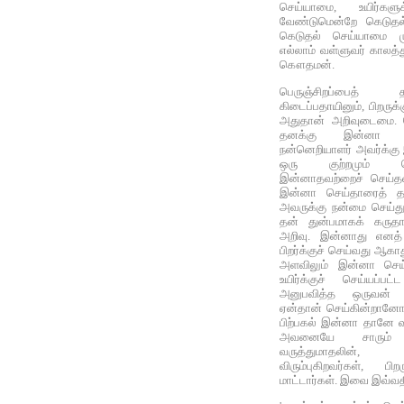
செய்யாமை, உயிர்க
வேண்டுமென்றே கெடுதல் ச
கெடுதல் செய்யாமை ம
எல்லாம் வள்ளுவர் காலத்த
கௌதமன்.
பெருஞ்சிறப்பைத் 
கிடைப்பதாயினும், பிறருக்
அதுதான் அறிவுடைமை. பெ
தனக்கு இன்னா செய
நன்னெறியாளர் அவர்க்கு
ஒரு குற்றமும் செ
இன்னாதவற்றைச் செய்தவர
இன்னா செய்தாரைத் தண
அவருக்கு நன்மை செய்து 
தன் துன்பமாகக் கரு
அறிவு. இன்னாது எனத்
பிறர்க்குச் செய்வது ஆகாத
அளவிலும் இன்னா செய்
உயிர்க்குச் செய்யப்பட
அனுபவித்த ஒருவன் 
ஏன்தான் செய்கின்றானோ?
பிற்பகல் இன்னா தானே வர
அவனையே சாரும
வருத்துமாதலின்,
விரும்புகிறவர்கள், ப
மாட்டார்கள். இவை இவ்வதி