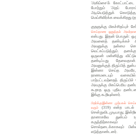
'அகிம்சை'க் கோட்பாட்டை 
போற்றும் 'அறப் போராட்
அடியெடுத்துக் கொடு
மெய்சிலிர்க்க வைக்கிறது 
குறளுக்கு மிகச்சிறப்புச் 
செய்தாரை ஒறுத்தல் அவர்நா
என்பது. இதன் பொருள்: ஒர
அவனைத் தண்டிக்கச் ச
அவனுக்கு நன்மை ச
வெட்கப்படுத்தும். தன
ஒருவன் மன்னித்து விட்ட
தண்டிப்பது தேவைத
அவனுக்குத் திருப்பித் துன
இன்னா செய்த அவரே, 
நாணமடையும் வகையில்
பாற்பட்டவற்றைத் திருப்பி
அவருக்கு மிகப்பெரிய தண்
கூறாத ஒரு புதிய தண்ட
இங்கு கூறியுள்ளார்.
பிறர்க்குஇன்னா முற்பகல் செய
(319) என்ற பாடல் 
வரும்
சென்றுவிடமுடியாது; இன்றி
தானாகவே துன்பம் உ
கருத்திற்காகவும் ம
சொல்நடைக்காகவும் பின
எடுத்தாண்டனர்.