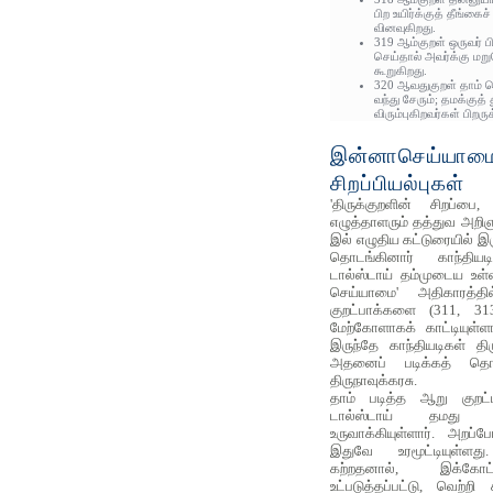
பிற உயிர்க்குத் தீங்க
வினவுகிறது.
319 ஆம்குறள் ஒருவர் 
செய்தால் அவர்க்கு மற
கூறுகிறது.
320 ஆவதுகுறள் தாம் 
வந்து சேரும்; தமக்குத்
விரும்புகிறவர்கள் பிறரு
இன்னாசெய்யாமை
சிறப்பியல்புகள்
'திருக்குறளின் சிறப்ப
எழுத்தாளரும் தத்துவ அறிஞ
இல் எழுதிய கட்டுரையில் இர
தொடங்கினார் காந்தியட
டால்ஸ்டாய் தம்முடைய உள
செய்யாமை' அதிகாரத்த
குறட்பாக்களை (311, 3
மேற்கோளாகக் காட்டியுள்ளா
இருந்தே காந்தியடிகள் திர
அதனைப் படிக்கத் தொ
திருநாவுக்கரசு.
தாம் படித்த ஆறு குறட்
டால்ஸ்டாய் தமது 
உருவாக்கியுள்ளார். அறப்ப
இதுவே உரமூட்டியுள்ளத
கற்றதனால், இக்கோட்
உட்படுத்தப்பட்டு, வெற்ற