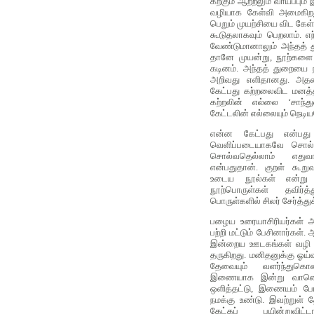
கற்கும் ஆற்றலும் வாய்ப்பும்
வழியாக கேள்வி அமைகிறத
பெறும் முயற்சியை விட கேள
கூடுதலாகவும் பெறலாம். எந
வேண்டுமானாலும் அந்தத் 
தானே முயன்று, நூற்களை 
கடினம். அந்தத் துறையை ந
அறிவது எளிதானது. அதனா
கேட்பது கற்றலைவிட மனத்தி
கற்றலின் எல்லை ‘சாந்து
கேட்டலின் எல்லையும் நெடி
என்ன கேட்பது என்பது 
வெளிப்படையாகவே சொல்ல
சொல்வதெல்லாம் எது
என்பதுதான். குறள் கூற
உடைய நூல்கள் என்று உ
நூற்பொருள்கள் தவிர்
பொருள்களில் சிலர் சேர்த்து
பழைய உரையாசிரியர்கள் 
பற்றி மட்டும் பேசினார்கள
இன்றைய ஊடகங்கள் வழி அற
தருகிறது. மனிதனுக்கு ஓய்
தேவையும் வளர்ந்துகொ
இணையாக இன்று வானொலி,
ஒளித்தட்டு, இணையம் போ
நமக்கு உண்டு. இவற்றுள் த
கேட்கப் பயின்றுவி