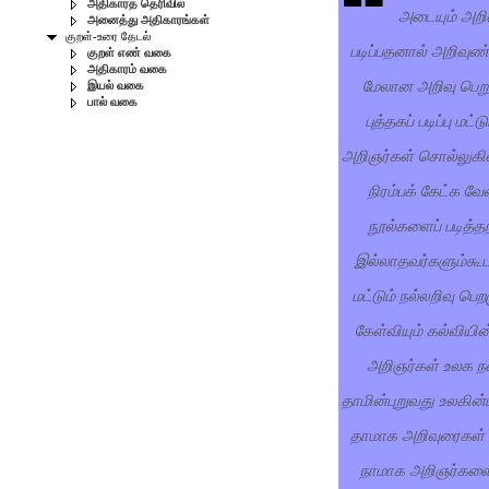
அதிகாரத் தெரிவில்
அடையும் அறி
அனைத்து அதிகாரங்கள்
குறள்-உரை தேடல்
படிப்பதனால் அறிவுண்
குறள் எண் வகை
அதிகாரம் வகை
மேலான அறிவு பெறு
இயல் வகை
பால் வகை
புத்தகப் படிப்பு மட
அறிஞர்கள் சொல்லுக
நிரம்பக் கேட்க வ
நூல்களைப் படித்த
இல்லாதவர்களும்கூட
மட்டும் நல்லறிவு பெற
கேள்வியும் கல்வியின
அறிஞர்கள் உலக ந
தாமின்புறுவது உலகின
தாமாக அறிவுரைகள்
நாமாக அறிஞர்களை