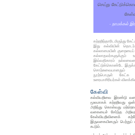
செய்து கேட்டுக்கொள
கேள்வ
- நாமக்கல் இ
கற்றறிந்தாரிடமிருந்து கே
இது கல்வியின் தொடர்ச்
கல்லாமையின் குறையைப்
கல்லாதவர்களுக்கும் 
இவ்வதிகாரம் நல்லவைய
கேட்டுக்கொண்டே இருக்க
சொற்சுவையானதும்
நூற்பொருள் கேட்க 
உரையாசிரியர்கள் விளக்கி
கேள்வி
கல்வியறிவை இரண்டு வகை
மூலமாகக் கற்றறிவது ஒன்ற
அறிந்து கொள்வது மற்றொன
வகையைச் சேர்ந்த அறிவுப
கேள்வியறிவினைக் கற
இருவகையினரும் பெற்றுப் 
கூடும்.