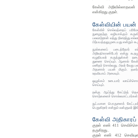
கேள்வி அறிவில்லாதவன் 
என்கிறது குறள்.
கேள்வியின் பயன்
கேள்விச் செல்வத்தைப் பரிம
நுழைதற்கு வழியாக்கும் கரு
பலவாற்றான் வந்து நிறைந்து எல்
பிற்பயத்தலுமுடையது என்றும் கூற
நூல்களைப் படைத்தோர் எ
அறிவுகொண்டோர் என்று கூறமு
எழுதியவர் கருத்துக்கள் நட
துணை செய்யும். ஆனால் கேள்
மனிதர் சொல்வது. அவர் வேறு பல
அதனால் பயன் மிகும். தளர்ச
உதவியாய் அமையும்.
ஒழுக்கம் உடையார் வாய்ச்சொ
செய்யும்.
நன்கு ஆய்ந்து கேட்டுத் தெ
சொற்களைச் சொல்லமாட்டார்கள்
நுட்பமான பொருளைக் கேட்டவர
பெறுகிறார் என்றும் வள்ளுவர் இங்
கேள்வி அதிகாரப் 
குறள் எண் 411 செவிச்செல்
தருகிறது..
குறள் எண் 412 செவியு