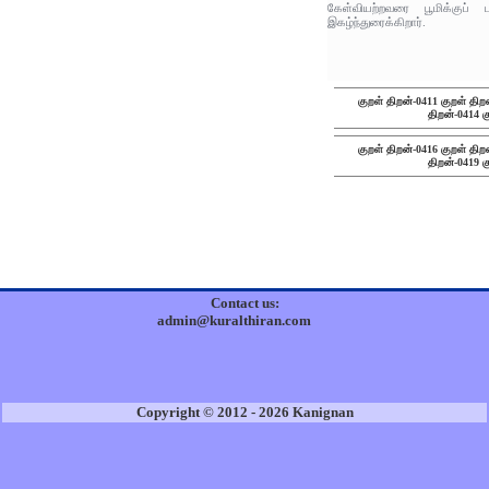
கேள்வியற்றவரை பூமிக்குப்
இகழ்ந்துரைக்கிறார்.
குறள் திறன்-0411
குறள் திற
திறன்-0414
க
குறள் திறன்-0416
குறள் திற
திறன்-0419
க
Contact us:
admin@kuralthiran.com
Copyright © 2012 - 2026 Kanignan