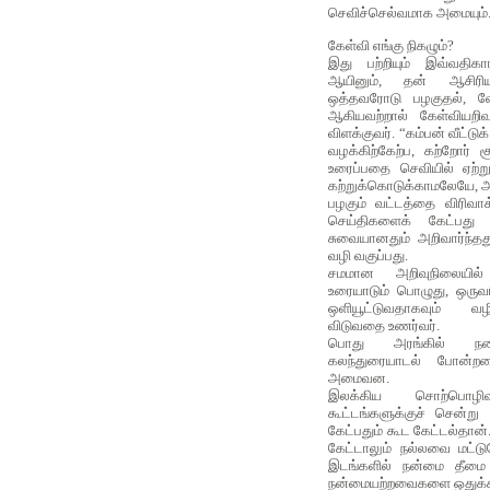
செவிச்செல்வமாக அமையும்
கேள்வி எங்கு நிகழும்?
இது பற்றியும் இவ்வதிக
ஆயினும், தன் ஆசிர
ஒத்தவரோடு பழகுதல், வ
ஆகியவற்றால் கேள்வியறிவ
விளக்குவர். “கம்பன் வீட்டுக
வழக்கிற்கேற்ப, கற்றோர் 
உரைப்பதை செவியில் ஏற்ற
கற்றுக்கொடுக்காமலேயே, அ
பழகும் வட்டத்தை விரிவாக
செய்திகளைக் கேட்பது 
சுவையானதும் அறிவார்ந்தத
வழி வகுப்பது.
சமமான அறிவுநிலையில் 
உரையாடும் பொழுது, ஒருவர
ஒளியூட்டுவதாகவும் வழ
விடுவதை உணர்வர்.
பொது அரங்கில் நடைப
கலந்துரையாடல் போன்றவ
அமைவன.
இலக்கிய சொற்பொழி
கூட்டங்களுக்குச் சென்று
கேட்பதும் கூட கேட்டல்தான
கேட்டாலும் நல்லவை மட்டு
இடங்களில் நன்மை தீமை 
நன்மையற்றவைகளை ஒதுக்கி 