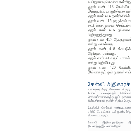
வயிறுணவு கொள்க என்கிறத
குறள் எண் 413 கேள்விச் ச
இவ்வுலகில் யாருமில்லை என
குறள் எண் 414 தளர்ச்சியில்
குறள் எண் 415 ஒழுக்கம் உ
தவிர்க்கத் துணை செய்யும் 
குறள் எண் 416 நல்லவை
அறிவுறுத்துவது.
குறள் எண் 417 ஆய்ந்துணர்
என்று சொல்வது.
குறள் எண் 418 கேட்டு
அறிவுரை பகர்வது.
குறள் எண் 419 நுட்பமாகக
என்று அறிவிப்பது.
குறள் எண் 420 கேள்விச
இல்லாததும் ஒன்றுதான் என்
கேள்வி அதிகாரச் 
வள்ளுவர் அருட்செல்வம், பொரு
போலப் பலவற்றைச் செல்வம
செல்வங்களனைத்தினும் தலையா
இவ்வதிகாரம் தனிச் சிறப்பு பெறு
கேள்விச் செல்வம் ஈண்டியவ
ஏற்றிப் பேசுகிறார் வள்ளுவர். 
பெருமையாகும்.
கேள்வி அதிகாரத்திலும் 
நினைத்து இணைக்கிறார்.