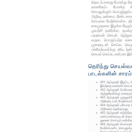
தொடர்பானது போன்று தோன
வாணிகம்- போன்ற சி
செயலுக்கும்- பொருந்தும்
அழிவு, நன்மை, நீண்டகா
செயலை மேற்கொள்க; த
கைமுதலை இழக்க நேரும்
முயற்சி தவிர்க்க; தமக
பதறாமல் செயல் ஆற்றுக
வருக; பொறுப்பற்ற வகை
முறையுடன் செய்க, வெற
பங்கேற்பவர்க்கு உரிய ந்
செயல் செய்க, என்பன இவ்
தெரிந்து செயல்
பாடல்களின் சாரம்
461 ஆம்குறள் இழப்பு,
இவற்றை எண்ணி செயலில
462 ஆம்குறள் பெரிய
ஆற்றுவோர்க்கு எதையும்
463 ஆம்குறள் முதலுக்
அறிவுடையார் மேற்கொள
464 ஆம்குறள் புரியாத
அறிவுரை வழங்குவது.
465 ஆம்குறள் எடுத்தே
மனப்பான்மையுடன் தொட
துணை செய்யும் என்கிற
466 ஆம்குறள் செய்வன
மேற்கொண்ட செயலுக்கு
நேராவண்ணம் காத்துக