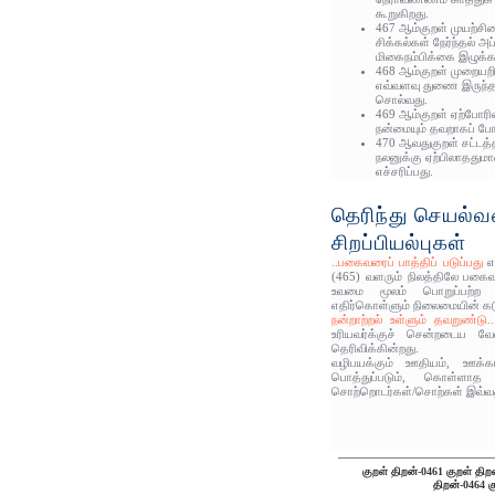
கூறுகிறது.
467 ஆம்குறள் முயற்சிய
சிக்கல்கள் நேர்ந்தல் 
மிகைநம்பிக்கை இழுக்காய
468 ஆம்குறள் முறையறி
எவ்வளவு துணை இருந்தா
சொல்வது.
469 ஆம்குறள் ஏற்போரி
நன்மையும் தவறாகப் போக
470 ஆவதுகுறள் சட்டத்
நலனுக்கு ஏற்பிலாதது
எச்சரிப்பது.
தெரிந்து செயல்
சிறப்பியல்புகள்
..பகைவரைப் பாத்திப் படுப்பது
என
(465) வளரும் நிலத்திலே பகை
உவமை மூலம் பொறுப்பற்ற 
எதிர்கொள்ளும் நிலைமையின் கடு
நன்றாற்றல் உள்ளும் தவறுண்டு..
உரியவர்க்குச் சென்றடைய வே
தெரிவிக்கின்றது.
வழிபயக்கும் ஊதியம், ஊக்
பொத்துப்படும், கொள்ளா
சொற்றொடர்கள்/சொற்கள் இவ்வத
குறள் திறன்-0461
குறள் திற
திறன்-0464
க