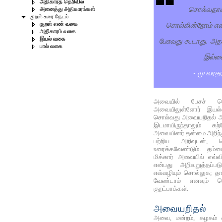
அதிகாரத் தெரிவில்
சொல்வதானா
அனைத்து அதிகாரங்கள்
குறள்-உரை தேடல்
சொல்கின்றோம் என
குறள் எண் வகை
அதிகாரம் வகை
பேசுவது கூடாது. அத
இயல் வகை
பால் வகை
இல்ல
- மு வரத
அவையில் பேசச் ச
அவையிலுள்ளோர் இயல்
சொல்வது அவையறிதல் அத
இடமாயிருந்தாலும் கற
அவையினர் தன்மை அறிந்த
பற்றிய அறிவுடன், 
உரைக்கவேண்டும். தம்ம
மிக்கார் அவையில் எவ்வ
என்பது அறிவுறுத்தப்ப
எவ்வழியும் சொல்லுக; த
வேண்டாம் எனவும் ச
குறட்பாக்கள்.
அவையறிதல்
அவை, மன்றம், கழகம் 