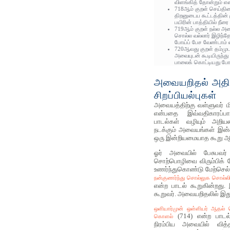
விளங்கித் தோன்றும் எ
718ஆம் குறள் செய்திய
திறனுடைய கூட்டத்தின்
பயிரின் பாத்தியில் நீ
719ஆம் குறள் நல்ல அ
சொல்ல வல்லார் இழிந்தோர
போய்ப் பேச வேண்டாம் 
720ஆவது குறள் தம்மு
அவையுடன் கூடியிருந்து
பாலைக் கொட்டியது போன
அவையறிதல் அதி
சிறப்பியல்புகள்
அவையத்திற்கு வள்ளுவர் மி
என்பதை இவ்வதிகாரப்பா
பாடல்கள் வழியும் அறியலா
நடக்கும் அவையங்கள் இன்றை
ஒரு இன்றியமையாத கூறு ஆக
ஓர் அவையில் பேசுபவர்
சொற்பொழிவை விரும்பிக் க
உணர்ந்துகொண்டு மேற்செல
நன்குணர்ந்து சொல்லுக சொல்ல
என்ற பாடல் கூறுகின்றது.
கூறுவர். அவையறிதலில் இத
ஒளியார்முன் ஒள்ளியர் ஆதல்
(714) என்ற பாடல்
கொளல்
நிரம்பிய அவையில் வித