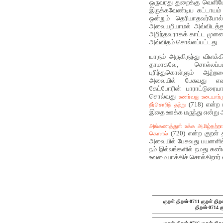
ஒருவரது துறைக்கு வெளிய
இருக்கவேண்டிய கட்டாயம்
ஒன்றும் தெரியாதவர்போல்
அவையறியாமல் அவ்விடத்த
அறிந்தவராகக் காட்ட முனை
அவ்விதம் சொல்லப்பட்டது.
யாரும் அருகிருந்து விளக்
தாமாகவே, சொல்லப
புரிந்துகொள்ளும் ஆ
அவையில் பேசுவது எவரு
கேட்போரின் பாராட்டுரைய
சொல்வது
உணர்வது உடையார்ம
(718) என்ற 
நீர்சொரிந் தற்று
இதை ஊக்க மருந்து என்று 
அங்கணத்துள் உக்க அமிழ்தற்றா
(720) என்ற குறள் த
கொளல்
அவையில் பேசுவது பயனளிக
நம் இல்லங்களில் நமது கண்
உவமையாக்கிச் சொல்கிறார் 
குறள் திறன்-0711
குறள் திற
திறன்-0714
க