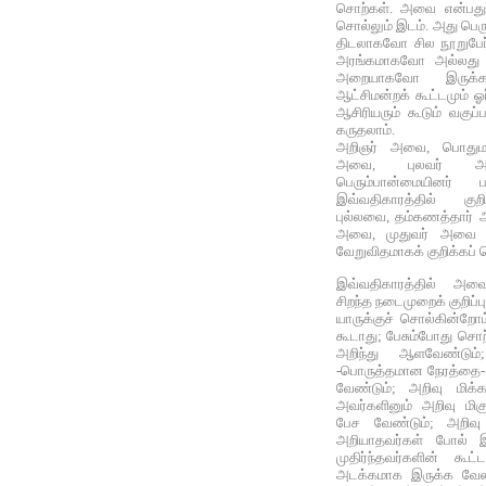
சொற்கள். அவை என்பது ஒ
சொல்லும் இடம். அது பெர
திடலாகவோ சில நூறுபேர
அரங்கமாகவோ அல்லது கர
அறையாகவோ இருக்க
ஆட்சிமன்றக் கூட்டமும்
ஆசிரியரும் கூடும் வகு
கருதலாம்.
அறிஞர் அவை, பொதும
அவை, புலவர்
பெரும்பான்மையினர் 
இவ்வதிகாரத்தில் குறி
புல்லவை, தம்கணத்தார் அ
அவை, முதுவர் அவை எ
வேறுவிதமாகக் குறிக்கப் 
இவ்வதிகாரத்தில் அவைய
சிறந்த நடைமுறைக் குறிப்ப
யாருக்குச் சொல்கின்றோ
கூடாது; பேசும்போது ச
அறிந்து ஆளவேண்டும்
-பொருத்தமான நேரத்தை- 
வேண்டும்; அறிவு மிக்க
அவர்களினும் அறிவு மிக
பேச வேண்டும்; அறிவு 
அறியாதவர்கள் போல் இ
முதிர்ந்தவர்களின் கூட்ட
அடக்கமாக இருக்க வேண்