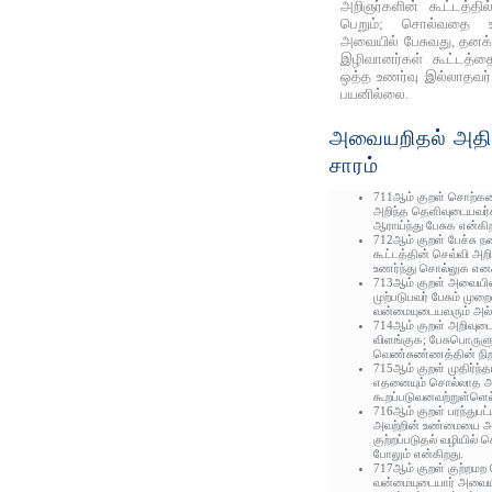
அறிஞர்களின் கூட்டத்தி
பெறும்; சொல்வதை உட
அவையில் பேசுவது, தனக்
இழிவானர்கள் கூட்டத்
ஒத்த உணர்வு இல்லாதவர்
பயனில்லை.
அவையறிதல் அதிக
சாரம்
711ஆம் குறள் சொற்க
அறிந்த தெளிவுடையவர்
ஆராய்ந்து பேசுக என்கி
712ஆம் குறள் பேச்சு 
கூட்டத்தின் செவ்வி அற
உணர்ந்து சொல்லுக எனக
713ஆம் குறள் அவையி
முற்படுபவர் பேசும் மு
வன்மையுடையவரும் அல்ல
714ஆம் குறள் அறிவுடைய
விளங்குக; பேசுபொருள
வெண்சுண்ணத்தின் நி
715ஆம் குறள் முதிர்ந்த
எதனையும் சொல்லாத அட
கூறப்படுவனவற்றுள்ளெல்
716ஆம் குறள் பரந்துபட
அவற்றின் உண்மையை அ
குற்றப்படுதல் வழியில்
போலும் என்கிறது.
717ஆம் குறள் குற்றமற
வன்மையுடையார் அவையி