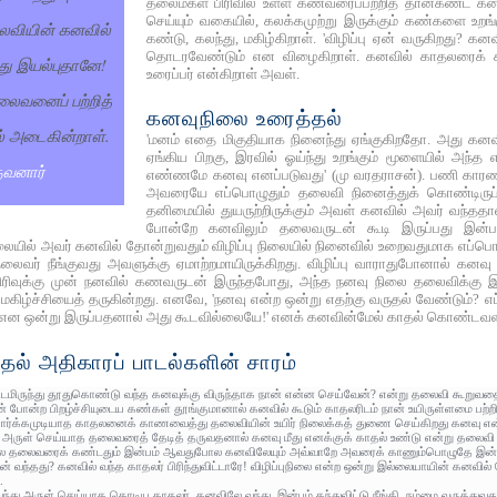
தலைமகள் பிரிவில் உள்ள கணவரைப்பற்றித் தான்கண்ட க
செய்யும் வகையில், கலக்கமுற்று இருக்கும் கண்களை உற
ைவியின் கனவில்
கண்டு, கலந்து, மகிழ்கிறாள். 'விழிப்பு ஏன் வருகிறது? க
தொடரவேண்டும் என விழைகிறாள். கனவில் காதலரைக் 
ு இயல்புதானே!
உரைப்பர் என்கிறாள் அவள்.
ைவனைப் பற்றித்
கனவுநிலை உரைத்தல்
் அடைகின்றாள்.
'மனம் எதை மிகுதியாக நினைந்து ஏங்குகிறதோ. அது கன
ஏங்கிய பிறகு, இரவில் ஓய்ந்து உறங்கும் மூளையில் அந்
குவனார்
எண்ணமே கனவு எனப்படுவது' (மு வரதராசன்). பணி காரண
அவரையே எப்பொழுதும் தலைவி நினைத்துக் கொண்டிருப்
தனிமையில் துயருற்றிருக்கும் அவள் கனவில் அவர் வந்ததால
போன்றே கனவிலும் தலைவருடன் கூடி இருப்பது இன்பம
 நிலையில்‌ அவர் கனவில் தோன்றுவதும்‌ விழிப்பு நிலையில்‌ நினைவில்‌ உறைவதுமாக 
தலைவர் நீங்குவது அவளுக்கு ஏமாற்றமாயிருக்கிறது. விழிப்பு வாராதுபோனால் கன
ரிவுக்கு முன் நனவில் கணவருடன் இருந்தபோது, அந்த நனவு நிலை தலைவிக்கு இன்
மகிழ்ச்சியைத் தருகின்றது. எனவே, 'நனவு என்ற ஒன்று எதற்கு வருதல் வேண்டும்? எப
என ஒன்று இருப்பதனால் அது கூடவில்லையே!' எனக் கனவின்மேல் காதல் கொண்டவளா
ல் அதிகாரப் பாடல்களின் சாரம்
டமிருந்து தூதுகொண்டு வந்த கனவுக்கு விருந்தாக நான் என்ன செய்வேன்? என்று தலைவி கூறுவத
ன் போன்ற பிறழ்ச்சியுடைய கண்கள் தூங்குமானால் கனவில் கூடும் காதலரிடம் நான் உயிருள்ளமை பற்
 பார்க்கமுடியாத காதலனைக் காணவைத்து தலைவியின் உயிர் நிலைக்கத் துணை செய்கிறது கனவு என
 அருள் செய்யாத தலைவரைத் தேடித் தருவதனால் கனவு மீது எனக்குக் காதல் உண்டு என்று தலைவி
லே தலைவரைக் கண்டதும் இன்பம் ஆவதுபோல கனவிலேயும் அவ்வாறே அவரைக் காணும்பொழுதே இன்ப
் வந்தது? கனவில் வந்த காதலர் பிரிந்துவிட்டாரே! விழிப்புநிலை என்ற ஒன்று இல்லையாயின் கனவில்
.
 வந்து அருள் செய்யாத கொடிய காதலர், கனவிலே வந்து, இன்பம் தந்துவிட்டு நீங்கி, நம்மை வருத்