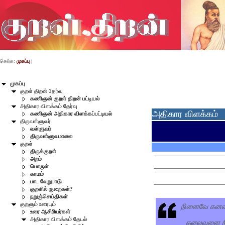
செல்க:
முகப்பு
|
முகப்பு
குறள் திறன் தேர்வு
கணிஞன் குறள் திறன் பட்டியல்
அதிகார விளக்கம் தேர்வு
அதிகார விளக்கம்
கணிஞன் அதிகார விளக்கப்பட்டியல்
திருவள்ளுவர்
வள்ளுவர்
திருவள்ளுவமாலை
குறள்
திருக்குறள்
அறம்
பொருள்
காமம்
பாட வேறுபாடு
குறளில் குறைகள்?
நறுஞ்செய்திகள்
நினைவே கனவாக
குறளும் உரையும்
உரை ஆசிரியர்கள்
அதிகார விளக்கம் தேடல்
தலைவனை நின