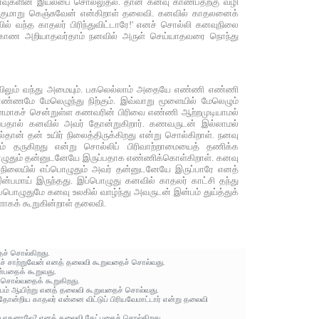
னவுகளின் இயல்பை சொல்லுதல். தான் கனவு காண்பதற்கு வழி
ங்குமாறு கெஞ்சுவேன் என்கிறாள் தலைவி. கனவில் காதலனைக்
னவில் வந்த காதலர் பிரிந்துவிட்டாரே!' எனச் சொல்லி கனவுநிலை
காண அறியாதவர்தாம் நனவில் அருள் செய்யாதவரை நொந்து
விலும் வந்து அமையும். பகலெல்லாம் அதையே எண்ணி எண்ணி
த எண்ணமே மேலெழுந்து நிற்கும். இவ்வாறு மூளையில் மேலெழும்
மாகச் சென்றுள்ள கணவரின் பிரிவை எண்ணி ஆற்றமுடியாமல்
பதால் கனவில் அவர் தோன்றுகிறார். கணவருடன் இல்லாமல்
்தான் தன் உயிர் நிலைத்திருக்கிறது என்று சொல்கிறாள். நனவு
் தருகிறது என்று சொல்லிப் பிரிவாற்றாமையைத் தணிக்க
எப்பொழுதும் தன்னுடனேயே இருப்பதாக எண்ணிக்கொள்கிறாள். கனவு
வு நிலையில் எப்பொழுதும் அவர் தன்னுடனேயே இருப்பாரே எனத்
பமாய் இருந்தது. இப்பொழுது கனவில் காதலர் காட்சி தந்து
்பொழுதுமே கனவு உலகில் வாழ்ந்து அவருடன் இன்பம் துய்த்துக்
கக் கூறுகின்றாள் தலைவி.
ைச் சொல்கிறது.
றிச் சாற்றுவேன் எனத் தலைவி கூறுவதைச் சொல்வது.
்பதைக் கூறுவது.
 சொல்வதைக் கூறுகிறது.
ம் ஆயிற்று எனத் தலைவி கூறுவதைச் சொல்வது.
 தோன்றிய காதலர் என்னை விட்டுப் பிரியவேமாட்டார் என்று தலைவி
துவது எதனாலே? எனத் தலைவி கேட்பதைச் சொல்கிறது.