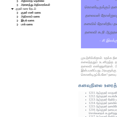
அதிகாரத் தெரிவில்
அனைத்து அதிகாரங்கள்
கொண்டிருக்கும் தல
குறள்-உரை தேடல்
குறள் எண் வகை
தலைவன் தோன்றுவத
அதிகாரம் வகை
இயல் வகை
கனவில் தோன்றிய தல
பால் வகை
தலைவி கூறி ஆறுதல
- சி இலக்
முயற்சிக்கிறாள். உறக்க
கலைந்ததும் உடனிருந்த 
தலைவி எண்ணுகிறாள். பி
இன்பமளிப்பது அவளுக்கு 
கொண்டிருப்பேனே! நனவு 
கனவுநிலை உரைத்த
1211 ஆம்குறள் காதலரி
1212 ஆம்குறள் கயல்மீ
1213 ஆம்குறள் நேரில்
1214 ஆம்குறள் நனவில்
1215 ஆம்குறள் நனவி
1216 ஆம்குறள் நனவு ஏன
சொல்வதைக் கூறுகிறது
1217 ஆம்குறள் நேரில்