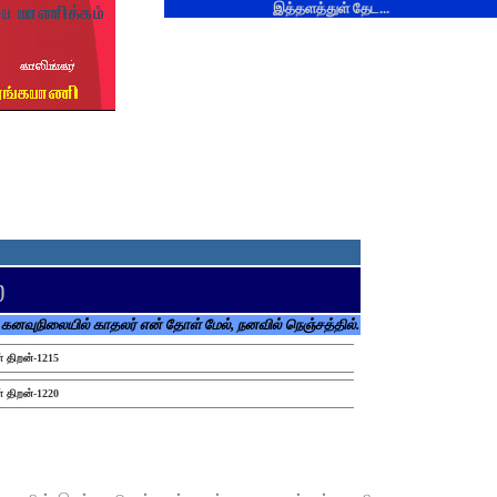
இத்தளத்துள் தேட...
்
கனவுநிலையில் காதலர் என் தோள் மேல், நனவில் நெஞ்சத்தில்.
் திறன்-1215
் திறன்-1220