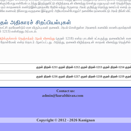
ங்கும்போது என்மேல் படர்ந்து இருந்துவிட்டு விழித்தவுடன் விரைந்து சென்று மறுபடியும் என் நெஞ்ச
 தம் காதலரைக் கண்டுஇன்புறாதவரே நேரில் வந்து அருளாத அவர் குறித்து நொந்து உரைப்பர் எனத்
ே கணவர் நீங்காது வருதலை இவ்வூரார் அறியார்கள்போலும்! நனவிலே நம்மைவிட்டு அவர் நீங்கி விட்
ல் அதிகாரச் சிறப்பியல்புகள்
காட்சி தரவேண்டும் என விரும்புபவள் தலைவி. அயல் சென்றுள்ள அவரைக் கனவில் காண்பதால்தான் 
் 1213) என்கிறது அப்பாடல்.
ிழிக்குங்கால் நெஞ்சத்தர் ஆவர் விரைந்து
(குறள் 1218) என்ற பாடலின் உட்கருத்து தலைவியின் கன
ோள்மேலர் என்ற தொடர் ஆளப்பட்டது. அடுத்து, தலைவி விழித்தவுடன் காதலர் விரைந்து நெஞ்சில்
குறள் திறன்-1211
குறள் திறன்-1212
குறள் திறன்-1213
குறள் திறன்-1214
குறள
குறள் திறன்-1216
குறள் திறன்-1217
குறள் திறன்-1218
குறள் திறன்-1219
குறள
Contact us:
admin@kuralthiran.com
Copyright © 2012 - 2026 Kanignan