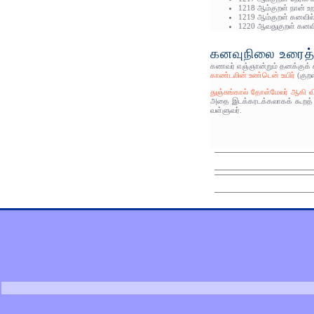
1218 ஆம்குறள் நான் உற
1219 ஆம்குறள் கனவில்
1220 ஆவதுகுறள் கனவில
கனவுநிலை உரைத்த
கணவர் எஞ்ஞான்றும் தனக்குக் 
காண்டலின் உண்டென் உயிர்
(குறள
துஞ்சுங்கால் தோள்மேலர் ஆகி வ
அதை இடக்கரடக்கலாகக் கூறத் த
வள்ளுவர்.