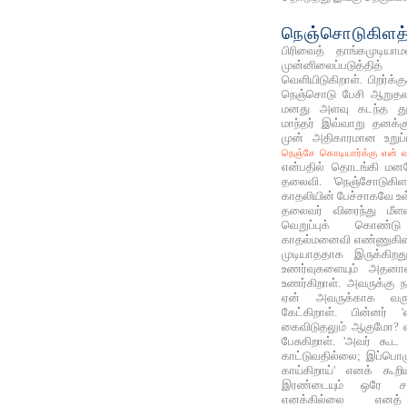
நெஞ்சொடுகிளத்
பிரிவைத் தாங்கமுடிய
முன்னிலைப்படுத்
வெளியிடுகிறாள். பிறர்க்
நெஞ்சொடு பேசி ஆறுத
மனது அளவு கடந்த துன்
மாந்தர் இவ்வாறு தனக்க
முன் அதிகாரமான உறுப
நெஞ்சே கொடியார்க்கு என் வ
என்பதில் தொடங்கி மனத
தலைவி. 'நெஞ்சோடுகிளத
காதலியின் பேச்சாகவே உள
தலைவர் விரைந்து மீள
வெறுப்புக் கொண்ட
காதல்மனைவி எண்ணுகின
முடியாததாக இருக்கி
உணர்வுகளையும் அதனால
உணர்கிறாள். அவருக்கு ந
ஏன் அவருக்காக வருந
கேட்கிறாள். பின்னர் 
கைவிடுதலும் ஆகுமோ? எ
பேசுகிறாள். 'அவர் கூட
காட்டுவதில்லை; இப்பொழ
காய்கிறாய்' எனக் கூ
இரண்டையும் ஒரே சமய
எனக்கில்லை என