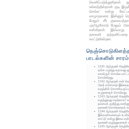
வெளிப்படுத்துகிறாள்
உள்ளத்தில்தான் குடி இரு
செல்ல' என்று கேட்ப
வாழாதவரை இன்னும் நெஞ
மேலும் சீர் குலையத்தா
புறஅழகோடு மேலும்‌ அகஅழ
என்கிறாள். இவ்வாறு 
தலைவி தத்தளிப்பதை
காட்டுகின்றன.
நெஞ்சொடுகிளத்த
பாடல்களின் சாரம்
1241 ஆம்குறள் நெஞ்சே! 
தக்க மருந்து ஏதாவது ஒன்
எனக்குச் சொல்ல மாட்
சொல்கிறது.
1242 ஆம்குறள் என் நெ
அவர் எம்மொடு இல்லா
வருந்திக் கொண்டிருப்
கூறுவதைச் சொல்வது.
1243 ஆம்குறள் நெஞ்சே
வருந்துவது எதற்காக? வ
நம்மைக் குறித்து எண்
தலைவி சொல்வதைக் கூ
1244 ஆம்குறள் நெஞ்ச
இக்கண்களையும் உடன்
காட்டு' என்று இவை என
தலைவி வருந்துவதைக் க
1245 ஆம்குறள் நெஞ்சே!