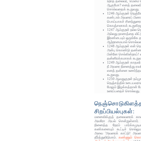
உறாத தலைவர், 'எம்மை வ
ஆகுமோ? எனத் தலைவி 
சொல்வதைக் கூறுவது.
1246 ஆம்குறள் நெஞ்சே
கண்டால் அவரைப் பிணங
பொய்யாகச் சினந்துரை
கொஞ்சலாகக் கூறுகிறத
1247 ஆம்குறள் நல்ல ந
அல்லது நாணத்தை விட
இரண்டையும் ஒருங்கே த
ஆற்றாமையால் சொல்வதை
1248 ஆம்குறள் என் நெஞ
அன்பு கொண்டு தண்ணளி
பின்னே செல்கின்றாய்!
தன்னிரக்கமாகக் கூறு
1249 ஆம்குறள் காதலர் 
நீ அவரை நினைத்து எவரி
எனத் தன்னை உணர்ந்த
கூறுவது.
1250 ஆவதுகுறள் நம்மு
நெஞ்சத்தில் உடையவரா
மேலும் இழக்கத்தான் 
உரைப்பதைச் சொல்வது.
நெஞ்சொடுகிளத்த
சிறப்பியல்புகள்:
மனைவிக்குத் தலைவரைக் காணவ
அவரோ அயல் சென்றுள்ளார்
நினைத்த நேரம் பார்க்கமு
கண்களையும் கூட்டிச் செல்லும
அவை 'அவரைக் காட்டு! அவரை
தீர்த்துவிடுமாம்.
கண்ணும் கொ