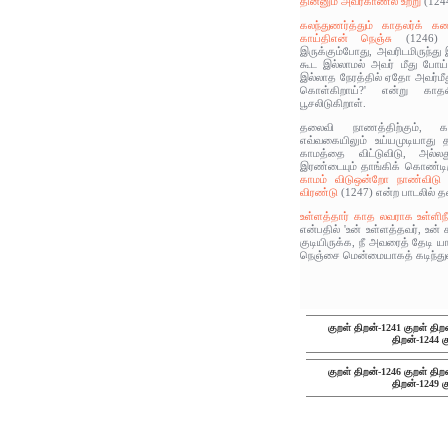
தின்னும் அவர்காணல் உற்று
(1244
கலந்துணர்த்தும் காதலர்க் கண
காய்திஎன் நெஞ்சு
(1246) எ
இருக்கும்போது, அவரிடமிருந்த
கூட இல்லாமல் அவர் மீது போய
இல்லாத நேரத்தில் ஏதோ அவர்மீத
கொள்கிறாய்?' என்று காத
பூசலிடுகிறாள்.
தலைவி நாணத்திற்கும், காம
எவ்வகையிலும் உய்யமுடியாது 
காமத்தை விட்டுவிடு, அல்ல
இரண்டையும் தாங்கிக் கொண்டி
காமம் விடுஒன்றோ நாண்விட
விரண்டு
(1247) என்ற பாடலில் 
உள்ளத்தார் காத லவராக உள்ளிந
என்பதில் 'உன் உள்ளத்தவர், உன் 
குடியிருக்க, நீ அவரைத் தேடி ய
நெஞ்சை மென்மையாகத் கடிந்துர
குறள் திறன்-1241
குறள் திற
திறன்-1244
க
குறள் திறன்-1246
குறள் திற
திறன்-1249
க