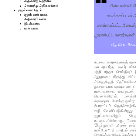
அதிகாரத் தெரிவில்
பின்வாங்கச் 
அனைத்து அதிகாரங்கள்
குறள்-உரை தேடல்
மனக்கசப்புடன்
குறள் எண் வகை
அதிகாரம் வகை
தனிமைப்பட்ட இதயத்த
இயல் வகை
பால் வகை
முரண்பட்ட உணர்வுகள்
- தெ பொ மீனாட்
கடமை காரணமாகத் தலைவர்
பல ஆயிற்று. அவர் எப்பொ
பற்றி எந்தச் செய்தியும்
ஆற்றாமை மிகுந்து விட
அவளுக்குத் தெரியவில்
துணையாக உதவும் என எண
உணர்வுகளை மனதுடன் 
நினைக்கிறாள். மனத்த
அவளுடை போக்கு ஒன்றாகவ
போராட்டம் நெஞ்சோடுகி
வழி வெளிப்படுகின்றது.
குறட்பாக்களிலும் 'ந
காணப்படுகின்றது. 'நி
'இருந்துள்ளி பரிதல் என
உண்டோ?' 'நீ யாரிடம் ச
தொடுத்து இங்கு நெஞ்சுடன